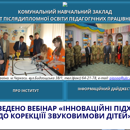
КОМУНАЛЬНИЙ НАВЧАЛЬНИЙ ЗАКЛАД
Т ПІСЛЯДИПЛОМНОЇ ОСВІТИ ПЕДАГОГІЧНИХ ПРАЦІВНИ
раїна. м.Черкаси. вул.Бидгощська 38/1,
тел (факс) 64-21-78, e-mail:
oipopp@ukr.
ІНФОРМАЦІЙНИЙ ДАЙДЖЕС
ПРО ІНСТИТУТ
ЕДЕНО ВЕБІНАР «ІННОВАЦІЙНІ ПІ
ДО КОРЕКЦІЇЇ ЗВУКОВИМОВИ ДІТЕЙ