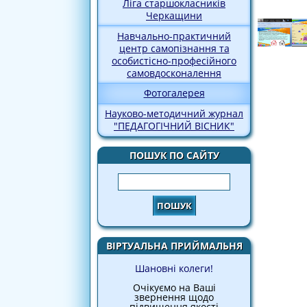
Ліга старшокласників
Черкащини
Навчально-практичний
центр самопізнання та
особистісно-професійного
самовдосконалення
Фотогалерея
Науково-методичний журнал
"ПЕДАГОГІЧНИЙ ВІСНИК"
ПОШУК ПО САЙТУ
Пошук
ВІРТУАЛЬНА ПРИЙМАЛЬНЯ
Шановні колеги!
Очікуємо на Ваші
звернення щодо
підвищення якості