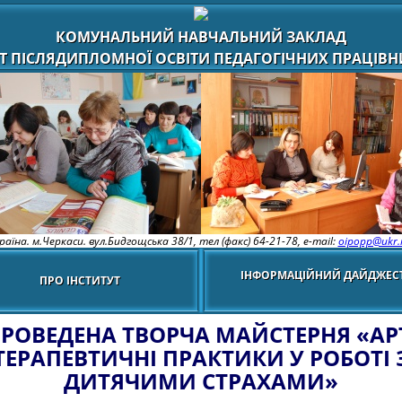
КОМУНАЛЬНИЙ НАВЧАЛЬНИЙ ЗАКЛАД
Т ПІСЛЯДИПЛОМНОЇ ОСВІТИ ПЕДАГОГІЧНИХ ПРАЦІВНИ
раїна. м.Черкаси. вул.Бидгощська 38/1,
тел (факс) 64-21-78, e-mail:
oipopp@ukr.
ІНФОРМАЦІЙНИЙ ДАЙДЖЕС
ПРО ІНСТИТУТ
РОВЕДЕНА ТВОРЧА МАЙСТЕРНЯ «АР
ТЕРАПЕВТИЧНІ ПРАКТИКИ У РОБОТІ 
ДИТЯЧИМИ СТРАХАМИ»