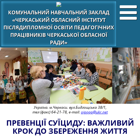
КОМУНАЛЬНИЙ НАВЧАЛЬНИЙ ЗАКЛАД
«ЧЕРКАСЬКИЙ ОБЛАСНИЙ ІНСТИТУТ
ПІСЛЯДИПЛОМНОЇ ОСВІТИ ПЕДАГОГІЧНИХ
ПРАЦІВНИКІВ ЧЕРКАСЬКОЇ ОБЛАСНОЇ
РАДИ»
Україна. м.Черкаси. вул.Бидгощська 38/1,
тел (факс) 64-21-78, e-mail:
oipopp@ukr.net
ПРЕВЕНЦІЇ СУЇЦИДУ: ВАЖЛИВИЙ
КРОК ДО ЗБЕРЕЖЕННЯ ЖИТТЯ