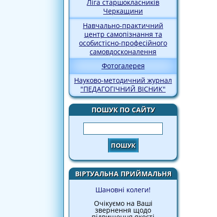
Ліга старшокласників
Черкащини
Навчально-практичний
центр самопізнання та
особистісно-професійного
самовдосконалення
Фотогалерея
Науково-методичний журнал
"ПЕДАГОГІЧНИЙ ВІСНИК"
ПОШУК ПО САЙТУ
Пошук
ВІРТУАЛЬНА ПРИЙМАЛЬНЯ
Шановні колеги!
Очікуємо на Ваші
звернення щодо
підвищення якості