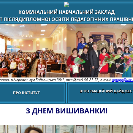
КОМУНАЛЬНИЙ НАВЧАЛЬНИЙ ЗАКЛАД
Т ПІСЛЯДИПЛОМНОЇ ОСВІТИ ПЕДАГОГІЧНИХ ПРАЦІВНИ
раїна. м.Черкаси. вул.Бидгощська 38/1,
тел (факс) 64-21-78, e-mail:
oipopp@ukr.
ІНФОРМАЦІЙНИЙ ДАЙДЖЕС
ПРО ІНСТИТУТ
З ДНЕМ ВИШИВАНКИ!