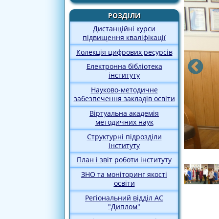
РОЗДІЛИ
Дистанційні курси
підвищення кваліфікації
Колекція цифрових ресурсів
Електронна бібліотека
інституту
Науково-методичне
забезпечення закладів освіти
Віртуальна академія
методичних наук
Структурні підрозділи
інституту
План і звіт роботи інституту
ЗНО та моніторинг якості
освіти
Регіональний відділ АС
"Диплом"