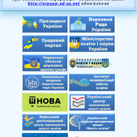
http://oipopp.ed-sp.net
обов’язкове