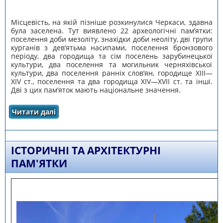
Місцевість, на якій пізніше розкинулися Черкаси, здавна
була заселена. Тут виявлено 22 археологічні пам’ятки:
поселення доби мезоліту, знахідки доби неоліту, дві групи
курганів з дев’ятьма насипами, поселення бронзового
періоду, два городища та сім поселень зарубинецької
культури, два поселення та могильник черняхівської
культури, два поселення ранніх слов’ян, городище ХІІІ—
ХІV cт., поселення та два городища ХIV—XVII ст. та інші.
Дві з цих пам’яток мають національне значення.
Читати далі
про Історична довідка
ІСТОРИЧНІ ТА АРХІТЕКТУРНІ
ПАМ'ЯТКИ