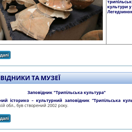
трипільськ
культури у
Легедзино
далі
про Історичні та архітектурні пам'ятки
ВІДНИКИ ТА МУЗЕЇ
Заповідник "Трипільська культура"
ий історико – культурний заповідник “Трипільська кул
ій обл., був створений 2002 року.
далі
про Заповідники та музеї