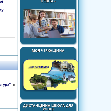
ОСВІТА»
ої
му
МОЯ ЧЕРКАЩИНА
ьтура"
в
ДИСТАНЦІЙНА ШКОЛА ДЛЯ
УЧНІВ