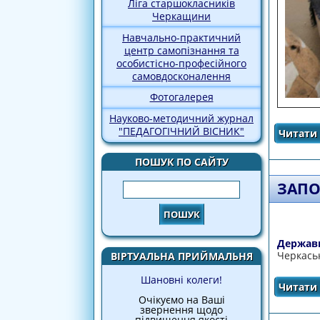
Ліга старшокласників
Черкащини
Навчально-практичний
центр самопізнання та
особистісно-професійного
самовдосконалення
Фотогалерея
Науково-методичний журнал
"ПЕДАГОГІЧНИЙ ВІСНИК"
Читати 
ПОШУК ПО САЙТУ
ЗАПО
Пошук
Державн
Черкаськ
ВІРТУАЛЬНА ПРИЙМАЛЬНЯ
Шановні колеги!
Читати 
Очікуємо на Ваші
звернення щодо
підвищення якості