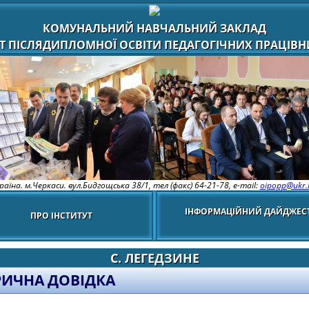
КОМУНАЛЬНИЙ НАВЧАЛЬНИЙ ЗАКЛАД
Т ПІСЛЯДИПЛОМНОЇ ОСВІТИ ПЕДАГОГІЧНИХ ПРАЦІВНИ
раїна. м.Черкаси. вул.Бидгощська 38/1,
тел (факс) 64-21-78, e-mail:
oipopp@ukr.
ІНФОРМАЦІЙНИЙ ДАЙДЖЕС
ПРО ІНСТИТУТ
С. ЛЕГЕДЗИНЕ
РИЧНА ДОВІДКА