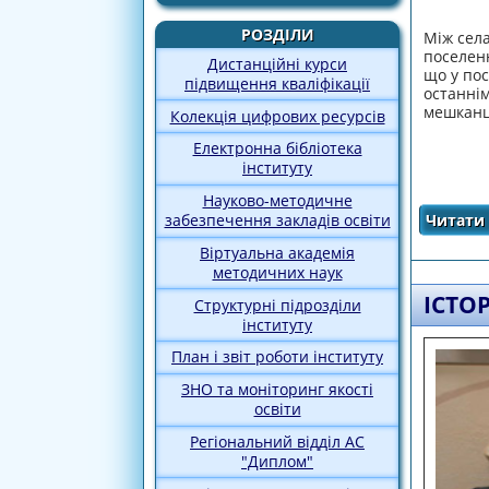
РОЗДІЛИ
Між сел
поселен
Дистанційні курси
що у пос
підвищення кваліфікації
останні
мешканці
Колекція цифрових ресурсів
Електронна бібліотека
інституту
Науково-методичне
Читати 
забезпечення закладів освіти
Віртуальна академія
методичних наук
ІСТО
Структурні підрозділи
інституту
План і звіт роботи інституту
ЗНО та моніторинг якості
освіти
Регіональний відділ АС
"Диплом"