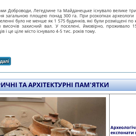
ами Доброводи, Легедзине та Майданецьке існувало велике три
ня загальною площею понад 300 га. При розкопках
археологи
еленні було не менше як 1 575 будинків, які були розміщені по к
м височів захисний вал. У поселені, ймовірно, проживало 15
в і це ціле місто існувало 4-5 тис. років тому.
далі
про Історична довідка
РИЧНІ ТА АРХІТЕКТУРНІ ПАМ'ЯТКИ
Археологіч
експонати