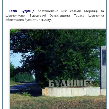
Село Будище
розташовано між селами Моринці та
Шевченкове. Відвідувачі батьківщини Тараса Шевченка
обов’язково бувають в ньому.