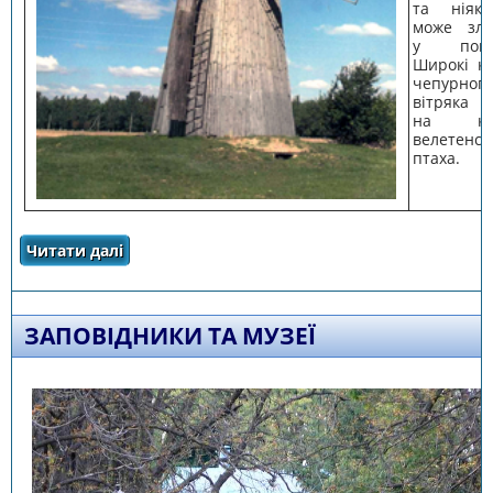
та ніяк
може зле
у повіт
Широкі к
чепур­ного
вітряка с
на кр
велетенсь
птаха.
Читати далі
про Історичні та архітектурні пам'ятки
ЗАПОВІДНИКИ ТА МУЗЕЇ