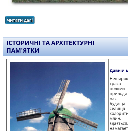
Читати далі
про Історична довідка
ІСТОРИЧНІ ТА АРХІТЕКТУРНІ
ПАМ'ЯТКИ
Давній м
Неширока
траса 
полями
приводит
нас 
Будища. 
селищ
колоритн
млин, 
здається,
намагаєть­