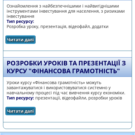
Ознайомлення з найбезпечнішими і найвигіднішими
інструментами інвестування для населення, з ризиками
інвестування
Тип ресурсу:
Розробка уроку, презентація, відеофайл, додатки
Читати далі
про Фінансові ризики
РОЗРОБКИ УРОКІВ ТА ПРЕЗЕНТАЦІЇ З
КУРСУ "ФІНАНСОВА ГРАМОТНІСТЬ"
Уроки курсу «Фінансова грамотність» можуть
завантажуватися і використовуватися системно у
навчальному процесі під час вивчення курсу економіки.
Тип ресурсу:
презентації, відеофайли, розробки уроків
Читати далі
про Розробки уроків та презентації з курсу
"Фінансова грамотність"