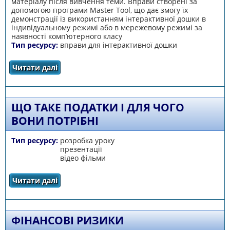
матеріалу після вивчення теми. Вправи створені за
допомогою програми Master Tool, що дає змогу їх
демонстрації із використанням інтерактивної дошки в
індивідуальному режимі або в мережевому режимі за
наявності комп’ютерного класу
Тип ресурсу:
вправи для інтерактивної дошки
Читати далі
про Інтерактивні вправи
ЩО ТАКЕ ПОДАТКИ І ДЛЯ ЧОГО
ВОНИ ПОТРІБНІ
Тип ресурсу:
розробка уроку
презентації
відео фільми
Читати далі
про Що таке податки і для чого вони
потрібні
ФІНАНСОВІ РИЗИКИ