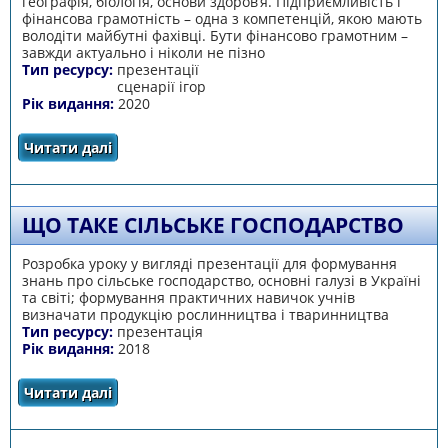
географія, біологія, основи здоров’я. Підприємливість і
фінансова грамотність – одна з компетенцій, якою мають
володіти майбутні фахівці. Бути фінансово грамотним –
завжди актуально і ніколи не пізно
Тип ресурсу:
презентації
сценарії ігор
Рік видання:
2020
Читати далі
про Підприємливість і фінансова
грамотність через математичну гру
ЩО ТАКЕ СІЛЬСЬКЕ ГОСПОДАРСТВО
Розробка уроку у вигляді презентації для формування
знань про сільське господарство, основні галузі в Україні
та світі; формування практичних навичок учнів
визначати продукцію рослинництва і тваринництва
Тип ресурсу:
презентація
Рік видання:
2018
Читати далі
про Що таке сільське господарство