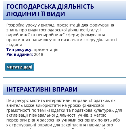
ГОСПОДАРСЬКА ДІЯЛЬНІСТЬ
ЛЮДИНИ І ЇЇ ВИДИ
Розробка уроку у вигляді презентації для формування
знань про види господарської діяльності,галузі
виробничої та невиробничої сфери; формування
практичних навичок учнів визначати сферу діяльності
людини
Тип ресурсу:
презентація
Рік видання:
2018
Читати далі
про Господарська діяльність людини і її
види
ІНТЕРАКТИВНІ ВПРАВИ
Цей ресурс містить інтерактивні вправи «Податки», які
вчитель може використати на уроках фінансової
грамотності по темі «Податки та податкова культура», для
активізації пізнавальної діяльності учнів, з метою
перевірки рівня засвоєння учнями основних понять або
як тренувальні вправи для закріплення навчального