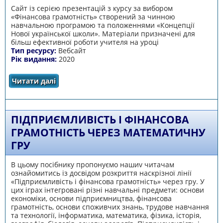
Сайт із серією презентацій з курсу за вибором
«Фінансова грамотність» створений за чинною
навчальною програмою та положеннями «Концепції
Нової української школи». Матеріали призначені для
більш ефективної роботи учителя на уроці
Тип ресурсу:
Вебсайт
Рік видання:
2020
Читати далі
про Сайт "Фінансова грамотність"
ПІДПРИЄМЛИВІСТЬ І ФІНАНСОВА
ГРАМОТНІСТЬ ЧЕРЕЗ МАТЕМАТИЧНУ
ГРУ
В цьому посібнику пропонуємо нашиv читачам
ознайомитись із досвідом розкриття наскрізної лінії
«Підприємливість і фінансова грамотність» через гру. У
цих іграх інтегровані різні навчальні предмети: основи
економіки, основи підприємництва, фінансова
грамотність, основи споживчих знань, трудове навчання
та технології, інформатика, математика, фізика, історія,