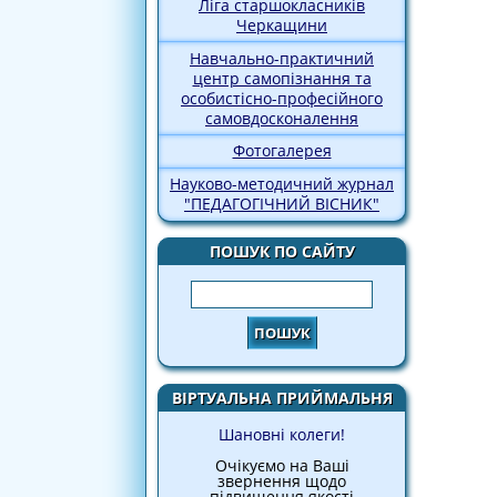
Ліга старшокласників
Черкащини
Навчально-практичний
центр самопізнання та
особистісно-професійного
самовдосконалення
Фотогалерея
Науково-методичний журнал
"ПЕДАГОГІЧНИЙ ВІСНИК"
ПОШУК ПО САЙТУ
Пошук
ВІРТУАЛЬНА ПРИЙМАЛЬНЯ
Шановні колеги!
Очікуємо на Ваші
звернення щодо
підвищення якості