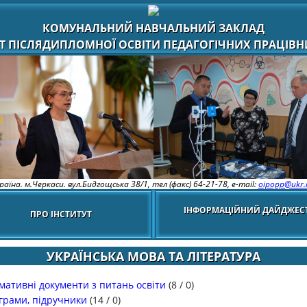
КОМУНАЛЬНИЙ НАВЧАЛЬНИЙ ЗАКЛАД
Т ПІСЛЯДИПЛОМНОЇ ОСВІТИ ПЕДАГОГІЧНИХ ПРАЦІВНИ
раїна. м.Черкаси. вул.Бидгощська 38/1,
тел (факс) 64-21-78, e-mail:
oipopp@ukr.
ІНФОРМАЦІЙНИЙ ДАЙДЖЕС
ПРО ІНСТИТУТ
УКРАЇНСЬКА МОВА ТА ЛІТЕРАТУРА
мативні документи з питань освіти
(
8
/
0
)
грами, підручники
(
14
/
0
)