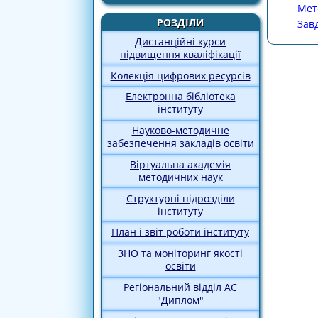
Мет
РОЗДІЛИ
Завд
Дистанційні курси
підвищення кваліфікації
Колекція цифрових ресурсів
Електронна бібліотека
інституту
Науково-методичне
забезпечення закладів освіти
Віртуальна академія
методичних наук
Структурні підрозділи
інституту
План і звіт роботи інституту
ЗНО та моніторинг якості
освіти
Регіональний відділ АС
"Диплом"