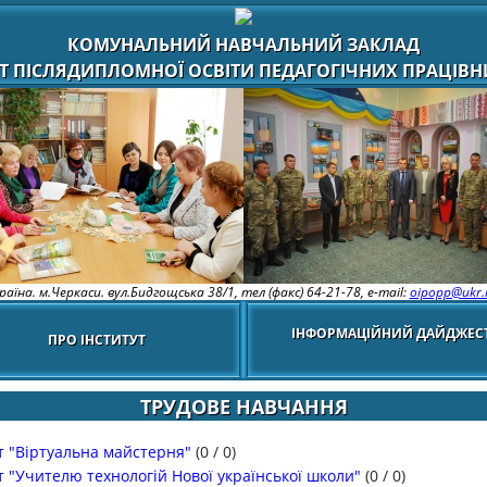
КОМУНАЛЬНИЙ НАВЧАЛЬНИЙ ЗАКЛАД
Т ПІСЛЯДИПЛОМНОЇ ОСВІТИ ПЕДАГОГІЧНИХ ПРАЦІВНИ
раїна. м.Черкаси. вул.Бидгощська 38/1,
тел (факс) 64-21-78, e-mail:
oipopp@ukr.
ІНФОРМАЦІЙНИЙ ДАЙДЖЕС
ПРО ІНСТИТУТ
ТРУДОВЕ НАВЧАННЯ
т "Віртуальна майстерня"
(
0
/
0
)
т "Учителю технологій Нової української школи"
(
0
/
0
)