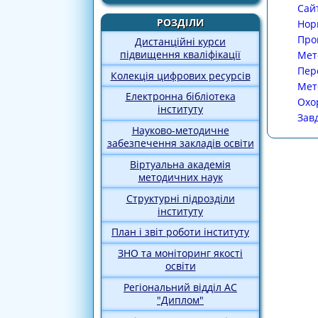
Сай
РОЗДІЛИ
Нор
Про
Дистанційні курси
підвищення кваліфікації
Мет
Пер
Колекція цифрових ресурсів
Мет
Електронна бібліотека
Охо
інституту
Зав
Науково-методичне
забезпечення закладів освіти
Віртуальна академія
методичних наук
Структурні підрозділи
інституту
План і звіт роботи інституту
ЗНО та моніторинг якості
освіти
Регіональний відділ АС
"Диплом"