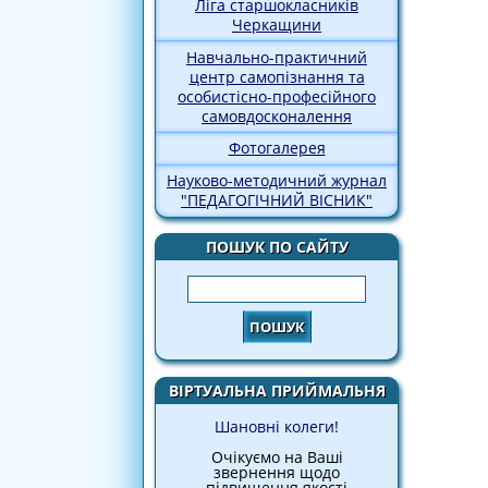
Ліга старшокласників
Черкащини
Навчально-практичний
центр самопізнання та
особистісно-професійного
самовдосконалення
Фотогалерея
Науково-методичний журнал
"ПЕДАГОГІЧНИЙ ВІСНИК"
ПОШУК ПО САЙТУ
Пошук
ВІРТУАЛЬНА ПРИЙМАЛЬНЯ
Шановні колеги!
Очікуємо на Ваші
звернення щодо
підвищення якості