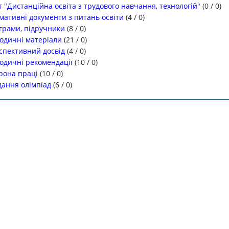
т "Дистанційна освіта з трудового навчання, технологій"
(
0
/
0
)
мативні документи з питань освіти
(
4
/
0
)
грами, підручники
(
8
/
0
)
одичні матеріали
(
21
/
0
)
спективний досвід
(
4
/
0
)
одичні рекомендації
(
10
/
0
)
рона праці
(
10
/
0
)
дання олімпіад
(
6
/
0
)