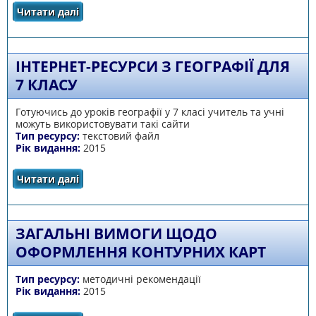
Читати далі
про Типовий перелік засобів навчання та
обладнання навчального і загального
призначення для кабінетів природничо-
математичних предметів загальноосвітніх
навчальних закладів
ІНТЕРНЕТ-РЕСУРСИ З ГЕОГРАФІЇ ДЛЯ
7 КЛАСУ
Готуючись до уроків географії у 7 класі учитель та учні
можуть використовувати такі сайти
Тип ресурсу:
текстовий файл
Рік видання:
2015
Читати далі
про Інтернет-ресурси з географії для 7 класу
ЗАГАЛЬНІ ВИМОГИ ЩОДО
ОФОРМЛЕННЯ КОНТУРНИХ КАРТ
Тип ресурсу:
методичні рекомендації
Рік видання:
2015