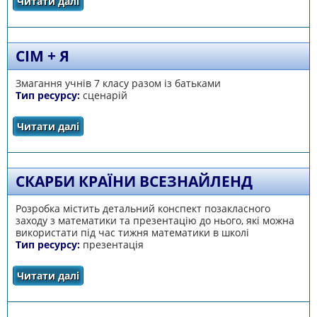
Читати далі
про Тиждень математики
СІМ + Я
Змагання учнів 7 класу разом із батьками
Тип ресурсу:
сценарій
Читати далі
про СІМ + Я
СКАРБИ КРАЇНИ ВСЕЗНАЙЛЕНД
Розробка містить детальний конспект позакласного
заходу з математики та презентацію до нього, які можна
використати під час тижня математики в школі
Тип ресурсу:
презентація
Читати далі
про Скарби країни Всезнайленд