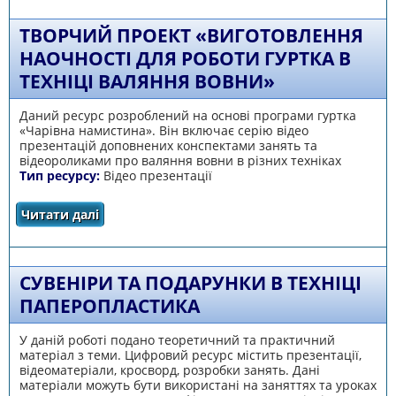
ТВОРЧИЙ ПРОЕКТ «ВИГОТОВЛЕННЯ
НАОЧНОСТІ ДЛЯ РОБОТИ ГУРТКА В
ТЕХНІЦІ ВАЛЯННЯ ВОВНИ»
Даний ресурс розроблений на основі програми гуртка
«Чарівна намистина». Він включає серію відео
презентацій доповнених конспектами занять та
відеороликами про валяння вовни в різних техніках
Тип ресурсу:
Відео презентації
Читати далі
про Творчий проект «Виготовлення
наочності для роботи гуртка в техніці
валяння вовни»
СУВЕНІРИ ТА ПОДАРУНКИ В ТЕХНІЦІ
ПАПЕРОПЛАСТИКА
У даній роботі подано теоретичний та практичний
матеріал з теми. Цифровий ресурс містить презентації,
відеоматеріали, кросворд, розробки занять. Дані
матеріали можуть бути використані на заняттях та уроках