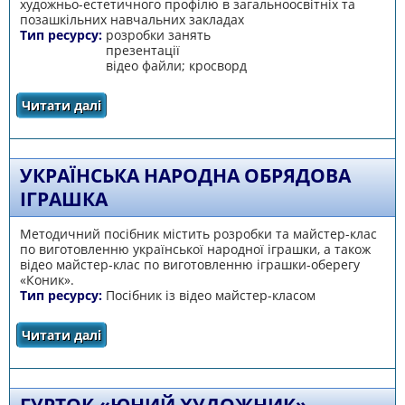
художньо-естетичного профілю в загальноосвітніх та
позашкільних навчальних закладах
Тип ресурсу:
розробки занять
презентації
відео файли; кросворд
Читати далі
про Сувеніри та подарунки в техніці
паперопластика
УКРАЇНСЬКА НАРОДНА ОБРЯДОВА
ІГРАШКА
Методичний посібник містить розробки та майстер-клас
по виготовленню української народної іграшки, а також
відео майстер-клас по виготовленню іграшки-оберегу
«Коник».
Тип ресурсу:
Посібник із відео майстер-класом
Читати далі
про Українська народна обрядова іграшка