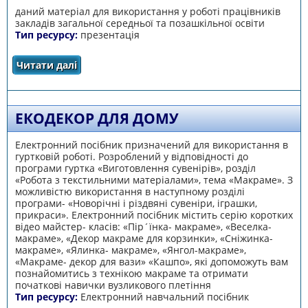
даний матеріал для використання у роботі працівників
закладів загальної середньої та позашкільної освіти
Тип ресурсу:
презентація
Читати далі
про Маньківський ЦДЮТ, МАН
ЕКОДЕКОР ДЛЯ ДОМУ
Електронний посібник призначений для використання в
гуртковій роботі. Розроблений у відповідності до
програми гуртка «Виготовлення сувенірів», розділ
«Робота з текстильними матеріалами», тема «Макраме». З
можливістю використання в наступному розділі
програми- «Новорічні і різдвяні сувеніри, іграшки,
прикраси». Електронний посібник містить серію коротких
відео майстер- класів: «Пір´їнка- макраме», «Веселка-
макраме», «Декор макраме для корзинки», «Сніжинка-
макраме», «Ялинка- макраме», «Янгол-макраме»,
«Макраме- декор для вази» «Кашпо», які допоможуть вам
познайомитись з технікою макраме та отримати
початкові навички вузликового плетіння
Тип ресурсу:
Електронний навчальний посібник