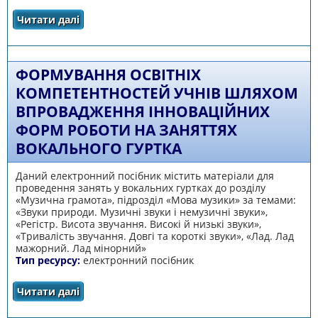
Читати далі
про Екодекор для дому
ФОРМУВАННЯ ОСВІТНІХ
КОМПЕТЕНТНОСТЕЙ УЧНІВ ШЛЯХОМ
ВПРОВАДЖЕННЯ ІННОВАЦІЙНИХ
ФОРМ РОБОТИ НА ЗАНЯТТЯХ
ВОКАЛЬНОГО ГУРТКА
Даний електронний посібник містить матеріали для
проведення занять у вокальних гуртках до розділу
«Музична грамота», підрозділ «Мова музики» за темами:
«Звуки природи. Музичні звуки і немузичні звуки»,
«Регістр. Висота звучання. Високі й низькі звуки»,
«Тривалість звучання. Довгі та короткі звуки», «Лад. Лад
мажорний. Лад мінорний»
Тип ресурсу:
електронний посібник
Читати далі
про Формування освітніх компетентностей
учнів шляхом впровадження інноваційних
форм роботи на заняттях вокального гуртка