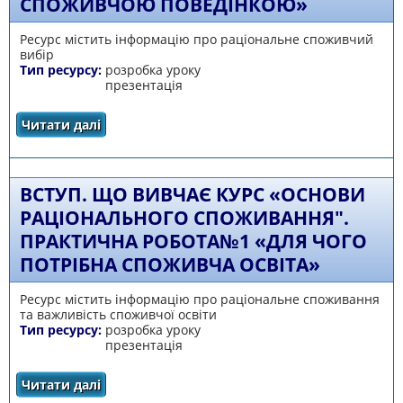
СПОЖИВЧОЮ ПОВЕДІНКОЮ»
Ресурс містить інформацію про раціональне споживчий
вибір
Тип ресурсу:
розробка уроку
презентація
Читати далі
про Раціональний споживчий вибір. Ми –
споживачі. Основні поняття, пов’язані зі
споживчою поведінкою»
ВСТУП. ЩО ВИВЧАЄ КУРС «ОСНОВИ
РАЦІОНАЛЬНОГО СПОЖИВАННЯ".
ПРАКТИЧНА РОБОТА№1 «ДЛЯ ЧОГО
ПОТРІБНА СПОЖИВЧА ОСВІТА»
Ресурс містить інформацію про раціональне споживання
та важливість споживчої освіти
Тип ресурсу:
розробка уроку
презентація
Читати далі
про Вступ. Що вивчає курс «Основи
раціонального споживання". Практична