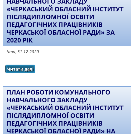
НАВЧАЛЬНОГО ЗАКЛАДУ
«ЧЕРКАСЬКИЙ ОБЛАСНИЙ ІНСТИТУТ
ПІСЛЯДИПЛОМНОЇ ОСВІТИ
ПЕДАГОГІЧНИХ ПРАЦІВНИКІВ
ЧЕРКАСЬКОЇ ОБЛАСНОЇ РАДИ» ЗА
2020 РІК
Чтв, 31.12.2020
Читати далі
про ЗВІТ про роботу комунального
навчального закладу «Черкаський обласний
інститут післядипломної освіти педагогічних
працівників Черкаської обласної ради» за
2020 рік
ПЛАН РОБОТИ КОМУНАЛЬНОГО
НАВЧАЛЬНОГО ЗАКЛАДУ
«ЧЕРКАСЬКИЙ ОБЛАСНИЙ ІНСТИТУТ
ПІСЛЯДИПЛОМНОЇ ОСВІТИ
ПЕДАГОГІЧНИХ ПРАЦІВНИКІВ
ЧЕРКАСЬКОЇ ОБЛАСНОЇ РАДИ» НА