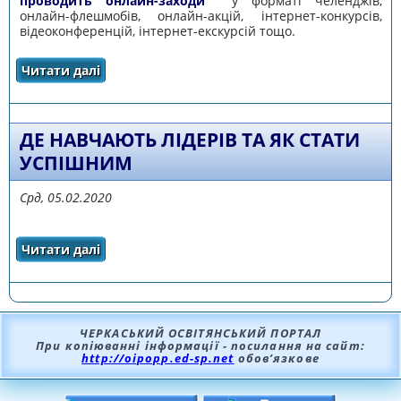
проводить онлайн-заходи
у форматі челенджів,
онлайн-флешмобів, онлайн-акцій, інтернет-конкурсів,
відеоконференцій, інтернет-екскурсій тощо.
Читати далі
про ЛІГА СТАРШОКЛАСНИКІВ ЗАПРОШУЄ
ПРИЄДНАТИСЯ
ДЕ НАВЧАЮТЬ ЛІДЕРІВ ТА ЯК СТАТИ
УСПІШНИМ
Срд, 05.02.2020
Читати далі
про Де навчають лідерів та як стати
успішним
ЧЕРКАСЬКИЙ ОСВІТЯНСЬКИЙ ПОРТАЛ
При копіюванні інформації - посилання на сайт:
http://oipopp.ed-sp.net
обов’язкове