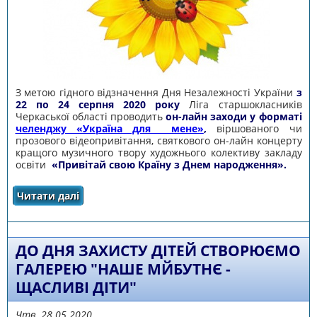
З метою гідного відзначення Дня Незалежності України
з
22 по 24 серпня 2020 року
Ліга старшокласників
Черкаської області проводить
он-лайн заходи у форматі
челенджу «Україна для мене»
,
віршованого чи
прозового відеопривітання, святкового он-лайн концерту
кращого музичного твору художнього колективу закладу
освіти
«Привітай свою Країну з Днем народження».
Читати далі
про З ДНЕМ НЕЗАЛЕЖНОСТІ УКРАЇНО!
ДО ДНЯ ЗАХИСТУ ДІТЕЙ СТВОРЮЄМО
ГАЛЕРЕЮ "НАШЕ МЙБУТНЄ -
ЩАСЛИВІ ДІТИ"
Чтв, 28.05.2020