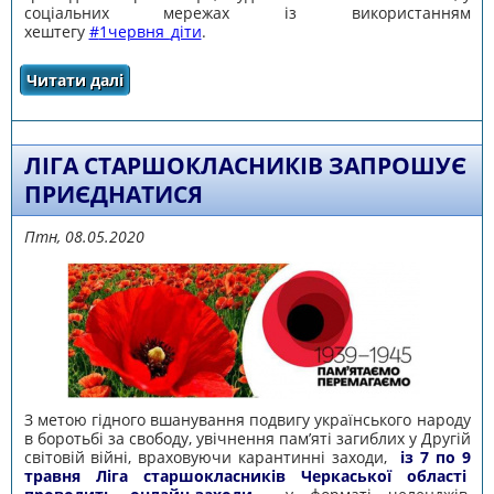
соціальних мережах із використанням
хештегу
#
1червня_діти
.
Читати далі
про ДО ДНЯ ЗАХИСТУ ДІТЕЙ СТВОРЮЄМО
ГАЛЕРЕЮ "НАШЕ МЙБУТНЄ - ЩАСЛИВІ ДІТИ"
ЛІГА СТАРШОКЛАСНИКІВ ЗАПРОШУЄ
ПРИЄДНАТИСЯ
Птн, 08.05.2020
З метою гідного вшанування подвигу українського народу
в боротьбі за свободу, увічнення пам’яті загиблих у Другій
світовій війні, враховуючи карантинні заходи,
із 7 по 9
травня Ліга старшокласників Черкаської області