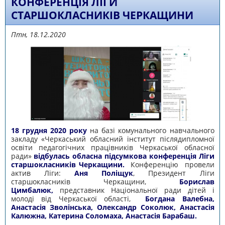
КОНФЕРЕНЦІЯ ЛІГИ
СТАРШОКЛАСНИКІВ ЧЕРКАЩИНИ
Птн, 18.12.2020
18 грудня 2020 року
на базі комунального навчального
закладу «Черкаський обласний інститут післядипломної
освіти педагогічних працівників Черкаської обласної
ради»
відбулась обласна підсумкова конференція Ліги
старшокласників Черкащини.
Конференцію провели
актив Ліги:
Аня Поліщук
, Президент Ліги
старшокласників Черкащини,
Борислав
Цимбалюк,
представник Національної ради дітей і
молоді від Черкаської області,
Богдана Валебна,
Анастасія Зволінська, Олександр Соколюк, Анастасія
Калюжна, Катерина Соломаха, Анастасія Барабаш.