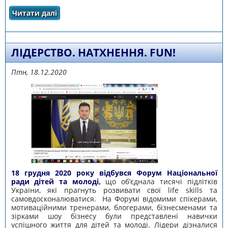
Читати далі
про Відбулась обласна підсумкова
конференція Ліги старшокласників
Черкащини
ЛІДЕРСТВО. НАТХНЕННЯ. FUN!
Птн, 18.12.2020
18 грудня 2020 року відбувся Форум Національної
ради дітей та молоді,
що об’єднала тисячі підлітків
України, які прагнуть розвивати свої life skills та
самовдосконалюватися. На Форумі відомими спікерами,
мотиваційними тренерами, блогерами, бізнесменами та
зірками шоу бізнесу були представлені навички
успішного життя для дітей та молоді. Лідери дізналися