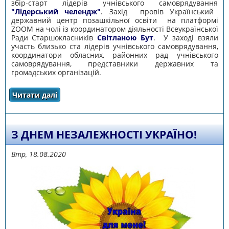
збір-старт лідерів учнівського самоврядування
"Лідерський челендж"
. Захід провів Український
державний центр позашкільної освіти на платформі
ZOOM на чолі із координатором діяльності Всеукраїнської
Ради Старшокласників
Світланою Бут
. У заході взяли
участь близько ста лідерів учнівського самоврядування,
координатори обласних, районних рад учнівського
самоврядування, представники державних та
громадських організацій.
Читати далі
про Онлайн збір-старт лідерів учнівського
самоврядування "Лідерський челендж"
З ДНЕМ НЕЗАЛЕЖНОСТІ УКРАЇНО!
Втр, 18.08.2020