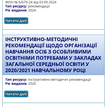
МОН № 6/679-24 від 03.09.2024
Тип ресурсу:
рекомендації
Рік видання:
2024
Читати далі
про Рекомендації щодо організації
освітнього процесу осіб з особливими
освітніми потребами в закладах загальної
середньої освіти у 2024/2025 навчальному
році
ІНСТРУКТИВНО-МЕТОДИЧНІ
РЕКОМЕНДАЦІЇ ЩОДО ОРГАНІЗАЦІЇ
НАВЧАННЯ ОСІБ З ОСОБЛИВИМИ
ОСВІТНІМИ ПОТРЕБАМИ У ЗАКЛАДАХ
ЗАГАЛЬНОЇ СЕРЕДНЬОЇ ОСВІТИ У
2020/2021 НАВЧАЛЬНОМУ РОЦІ
Тип ресурсу:
Інструктивно-методичні рекомендації
Рік видання:
2020
Читати далі
про Інструктивно-методичні рекомендації
щодо організації навчання осіб з
особливими освітніми потребами у
закладах загальної середньої освіти у