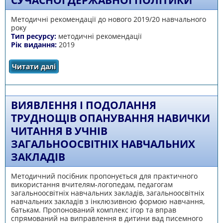
СУЧАСНОЇ ДЕРЖАВНОЇ ПОЛІТИКИ
Методичні рекомендації до нового 2019/20 навчального
року
Тип ресурсу:
методичні рекомендації
Рік видання:
2019
Читати далі
про СОЦІАЛІЗАЦІЯ ДІТЕЙ З ОСОБЛИВИМ
ОСВІТНІМИ ПОТРЕБАМИ В КОНТЕКСТІ
СУЧАСНОЇ ДЕРЖАВНОЇ ПОЛІТИКИ
ВИЯВЛЕННЯ І ПОДОЛАННЯ
ТРУДНОЩІВ ОПАНУВАННЯ НАВИЧКИ
ЧИТАННЯ В УЧНІВ
ЗАГАЛЬНООСВІТНІХ НАВЧАЛЬНИХ
ЗАКЛАДІВ
Методичний посібник пропонується для практичного
використання вчителям-логопедам, педагогам
загальноосвітніх навчальних закладів, загальноосвітніх
навчальних закладів з інклюзивною формою навчання,
батькам. Пропонований комплекс ігор та вправ
спрямований на виправлення в дитини вад писемного