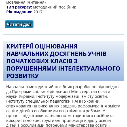
мовлення (читання)
Тип ресурсу:
методичний посібник
Рік видання:
2017
Читати далі
про ВИЯВЛЕННЯ І ПОДОЛАННЯ ТРУДНОЩІВ
ОПАНУВАННЯ НАВИЧКИ ЧИТАННЯ В УЧНІВ
ЗАГАЛЬНООСВІТНІХ НАВЧАЛЬНИХ ЗАКЛАДІВ
КРИТЕРІЇ ОЦІНЮВАННЯ
НАВЧАЛЬНИХ ДОСЯГНЕНЬ УЧНІВ
ПОЧАТКОВИХ КЛАСІВ З
ПОРУШЕННЯМИ ІНТЕЛЕКТУАЛЬНОГО
РОЗВИТКУ
Навчально-методичний посібник розроблено відповідно
до Програми спільної діяльності Міністерства освіти і
науки України, Інституту модернізації змісту освіти,
Інституту спеціальної педагогіки НАПН України,
спрямованої на виконання завдань реформування змісту
освіти дітей з особливими освітніми потребами. У
процесі підготовки навчально-методичного посібника
використано конструктивні пропозиції відділу освіти
дітей з особливими потребами Міністерства освіти і