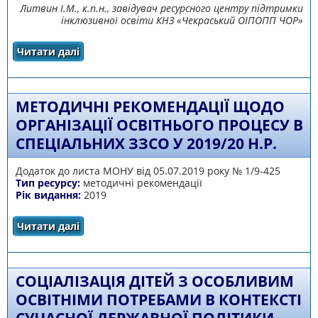
Литвин І.М., к.п.н., завідувач ресурсного центру підтримки
інклюзивної освіти КНЗ «Чекраський ОІПОПП ЧОР»
Читати далі
про РОБОТА ІНКЛЮЗИВНО-РЕСУРСНИХ
ЦЕНТРІВ У ДИСТАНЦІЙНОМУ РЕЖИМІ
МЕТОДИЧНІ РЕКОМЕНДАЦІЇ ЩОДО
ОРГАНІЗАЦІЇ ОСВІТНЬОГО ПРОЦЕСУ В
СПЕЦІАЛЬНИХ ЗЗСО У 2019/20 Н.Р.
Додаток до листа МОНУ від 05.07.2019 року № 1/9-425
Тип ресурсу:
методичні рекомендації
Рік видання:
2019
Читати далі
про Методичні рекомендації щодо
організації освітнього процесу в спеціальних
ЗЗСО у 2019/20 н.р.
СОЦІАЛІЗАЦІЯ ДІТЕЙ З ОСОБЛИВИМ
ОСВІТНІМИ ПОТРЕБАМИ В КОНТЕКСТІ