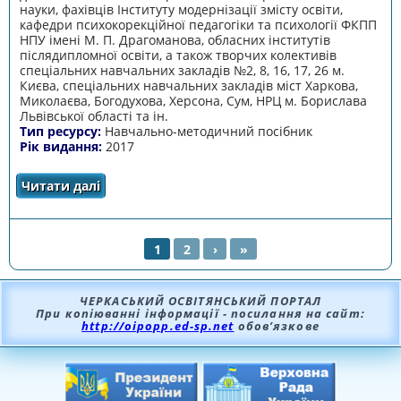
науки, фахівців Інституту модернізації змісту освіти,
кафедри психокорекційної педагогіки та психології ФКПП
НПУ імені М. П. Драгоманова, обласних інститутів
післядипломної освіти, а також творчих колективів
спеціальних навчальних закладів №2, 8, 16, 17, 26 м.
Києва, спеціальних навчальних закладів міст Харкова,
Миколаєва, Богодухова, Херсона, Сум, НРЦ м. Борислава
Львівської області та ін.
Тип ресурсу:
Навчально-методичний посібник
Рік видання:
2017
Читати далі
про Критерії оцінювання навчальних
досягнень учнів початкових класів з
порушеннями інтелектуального розвитку
1
2
›
»
СТОРІНКИ
ЧЕРКАСЬКИЙ ОСВІТЯНСЬКИЙ ПОРТАЛ
При копіюванні інформації - посилання на сайт:
http://oipopp.ed-sp.net
обов’язкове