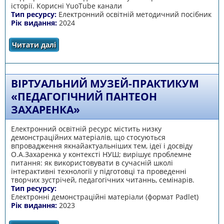
історії. Корисні YuoTube канали
Тип ресурсу:
Електронний освітній методичний посібник
Рік видання:
2024
Читати далі
про Методично-консультативна робота
ЦПРПП з вчителями історії та
суспільствознавства
ВІРТУАЛЬНИЙ МУЗЕЙ-ПРАКТИКУМ
«ПЕДАГОГІЧНИЙ ПАНТЕОН
ЗАХАРЕНКА»
Електронний освітній ресурс містить низку
демонстраційних матеріалів, що стосуються
впровадження якнайактуальніших тем, ідеї і досвіду
О.А.Захаренка у контексті НУШ; вирішує проблемне
питання: як використовувати в сучасній школі
інтерактивні технології у підготовці та проведенні
творчих зустрічей, педагогічних читаннь, семінарів.
Тип ресурсу:
Електронні демонстраційні матеріали (формат Padlet)
Рік видання:
2023