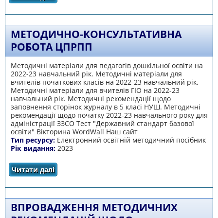
освітній простір (з досвіду роботи
Смілянської загальноосвітньої школи І-ІІІ
ступенів №6)
МЕТОДИЧНО-КОНСУЛЬТАТИВНА
РОБОТА ЦПРПП
Методичні матеріали для педагогів дошкільної освіти на
2022-23 навчальний рік. Методичні матеріали для
вчителів початкових класів на 2022-23 навчальний рік.
Методичні матеріали для вчителів ГІО на 2022-23
навчальний рік. Методичні рекомендації щодо
заповнення сторінок журналу в 5 класі НУШ. Методичні
рекомендації щодо початку 2022-23 навчального року для
адміністрації ЗЗСО Тест "Державний стандарт базової
освіти" Вікторина WordWall Наш сайт
Тип ресурсу:
Електронний освітній методичний посібник
Рік видання:
2023
Читати далі
про Методично-консультативна робота
ЦПРПП
ВПРОВАДЖЕННЯ МЕТОДИЧНИХ