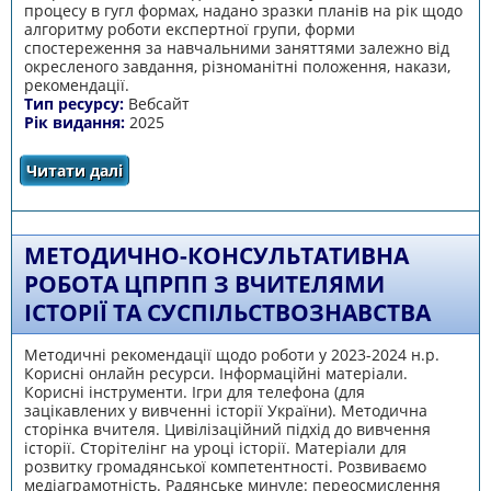
процесу в гугл формах, надано зразки планів на рік щодо
алгоритму роботи експертної групи, форми
спостереження за навчальними заняттями залежно від
окресленого завдання, різноманітні положення, накази,
рекомендації.
Тип ресурсу:
Вебсайт
Рік видання:
2025
Читати далі
про Внутрішня система забезпечення якості
освіти. Самооцінювання. Assistant manager
МЕТОДИЧНО-КОНСУЛЬТАТИВНА
РОБОТА ЦПРПП З ВЧИТЕЛЯМИ
ІСТОРІЇ ТА СУСПІЛЬСТВОЗНАВСТВА
Методичні рекомендації щодо роботи у 2023-2024 н.р.
Корисні онлайн ресурси. Інформаційні матеріали.
Корисні інструменти. Ігри для телефона (для
зацікавлених у вивченні історії України). Методична
сторінка вчителя. Цивілізаційний підхід до вивчення
історії. Сторітелінг на уроці історії. Матеріали для
розвитку громадянської компетентності. Розвиваємо
медіаграмотність. Радянське минуле: переосмислення