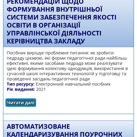
РЕКОМЕНДАЦІЙ ЩОДО
ФОРМУВАННЯ ВНУТРІШНЬОЇ
СИСТЕМИ ЗАБЕЗПЕЧЕННЯ ЯКОСТІ
ОСВІТИ В ОРГАНІЗАЦІЇ
УПРАВЛІНСЬКОЇ ДІЯЛЬНОСТІ
КЕРІВНИЦТВА ЗАКЛАДУ
Посібник вирішує проблемне питання: як зробити
педраду цікавою, які форми педагогічної ради найбільш
ефективні, якими засобами педрада може реалізувати
ідею формування колективу однодумців; використання в
сучасній школі інтерактивних технологій у підготовці та
проведенні засідань педагогічної ради
Тип ресурсу:
Електронний навчальний посібник
Рік видання:
2021
Читати далі
про Впровадження методичних
рекомендацій щодо формування
внутрішньої системи забезпечення якості
освіти в організації управлінської діяльності
керівництва закладу
АВТОМАТИЗОВАНЕ
КАЛЕНДАРИЗУВАННЯ ПОУРОЧНИХ