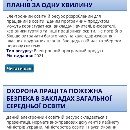
ПЛАНІВ ЗА ОДНУ ХВИЛИНУ
Електронний освітній ресурс розроблений для
працівників освіти. Даним програмним продуктом
можуть користуватися: викладачі, вчителі, вихователі,
керівники гуртків та інші працівники освіти. Не потрібно
більше витрачати багато часу на календаризування
власних поурочних планів. Заощадь свій час та збережи
нервову систему
Тип ресурсу:
Електронний програмний продукт
Рік видання:
2021
Читати далі
про Автоматизоване календаризування
поурочних планів за одну хвилину
ОХОРОНА ПРАЦІ ТА ПОЖЕЖНА
БЕЗПЕКА В ЗАКЛАДАХ ЗАГАЛЬНОЇ
СЕРЕДНЬОЇ ОСВІТИ
Даний електронний освітній ресурс складається з
презентації, нормативно-правових документів Кабінету
Міністрів України, Міністерства освіти і науки України,