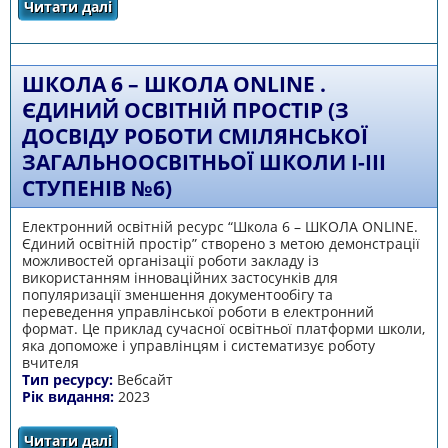
Читати далі
про Віртуальний музей-практикум
«Педагогічний Пантеон Захаренка»
ШКОЛА 6 – ШКОЛА ONLINE .
ЄДИНИЙ ОСВІТНІЙ ПРОСТІР (З
ДОСВІДУ РОБОТИ СМІЛЯНСЬКОЇ
ЗАГАЛЬНООСВІТНЬОЇ ШКОЛИ І-ІІІ
СТУПЕНІВ №6)
Електронний освітній ресурс “Школа 6 – ШКОЛА ONLINE.
Єдиний освітній простір” створено з метою демонстрації
можливостей організації роботи закладу із
використанням інноваційних застосунків для
популяризації зменшення документообігу та
переведення управлінської роботи в електронний
формат. Це приклад сучасної освітньої платформи школи,
яка допоможе і управлінцям і систематизує роботу
вчителя
Тип ресурсу:
Вебсайт
Рік видання:
2023
Читати далі
про Школа 6 – ШКОЛА ONLINE . Єдиний