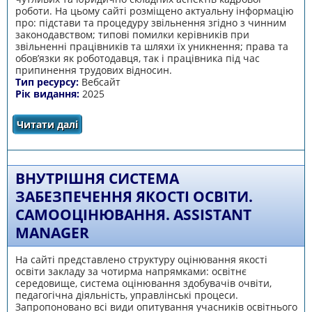
роботи. На цьому сайті розміщено актуальну інформацію
про: підстави та процедуру звільнення згідно з чинним
законодавством; типові помилки керівників при
звільненні працівників та шляхи їх уникнення; права та
обов’язки як роботодавця, так і працівника під час
припинення трудових відносин.
Тип ресурсу:
Вебсайт
Рік видання:
2025
Читати далі
про Вебсайт «Юридичні аспекти кадрової
роботи в освіті: звільнення»
ВНУТРІШНЯ СИСТЕМА
ЗАБЕЗПЕЧЕННЯ ЯКОСТІ ОСВІТИ.
САМООЦІНЮВАННЯ. ASSISTANT
MANAGER
На сайті представлено структуру оцінювання якості
освіти закладу за чотирма напрямками: освітнє
середовище, система оцінювання здобувачів очвіти,
педагогічна діяльність, управлінські процеси.
Запропоновано всі види опитування учасників освітнього