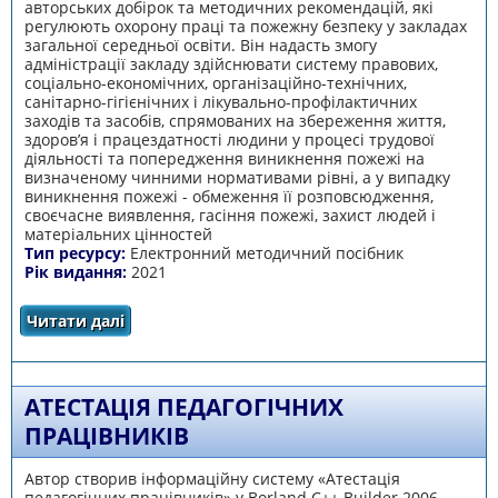
авторських добірок та методичних рекомендацій, які
регулюють охорону праці та пожежну безпеку у закладах
загальної середньої освіти. Він надасть змогу
адміністрації закладу здійснювати систему правових,
соціально-економічних, організаційно-технічних,
санітарно-гігієнічних і лікувально-профілактичних
заходів та засобів, спрямованих на збереження життя,
здоров’я і працездатності людини у процесі трудової
діяльності та попередження виникнення пожежі на
визначеному чинними нормативами рівні, а у випадку
виникнення пожежі - обмеження її розповсюдження,
своєчасне виявлення, гасіння пожежі, захист людей і
матеріальних цінностей
Тип ресурсу:
Електронний методичний посібник
Рік видання:
2021
Читати далі
про Охорона праці та пожежна безпека в
закладах загальної середньої освіти
АТЕСТАЦІЯ ПЕДАГОГІЧНИХ
ПРАЦІВНИКІВ
Автор створив інформаційну систему «Атестація
педагогічних працівників» у Borland C++ Builder 2006.