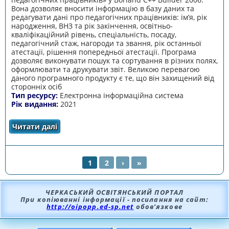
Вона дозволяє вносити інформацію в базу даних та
редагувати дані про педагогічних працівників: ім’я, рік
народження, ВНЗ та рік закінчення, освітньо-
кваліфікаційний рівень, спеціальність, посаду,
педагогічний стаж, нагороди та звання, рік останньої
атестації, рішення попередньої атестації. Програма
дозволяє виконувати пошук та сортування в різних полях,
оформлювати та друкувати звіт. Великою перевагою
даного програмного продукту є те, що він захищений від
сторонніх осіб
Тип ресурсу:
Електронна інформаційна система
Рік видання:
2021
Читати далі
про Атестація педагогічних працівників
1
2
›
»
СТОРІНКИ
ЧЕРКАСЬКИЙ ОСВІТЯНСЬКИЙ ПОРТАЛ
При копіюванні інформації - посилання на сайт:
http://oipopp.ed-sp.net
обов’язкове