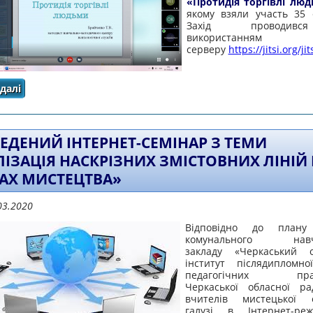
«Протидія торгівлі люд
якому взяли участь 35 ф
Захід проводив
використанням
серверу
https://jitsi.org/ji
далі
про ПРОВЕДЕНО ОНЛАЙН-ПРАКТИКУМ «ПРОТИДІЯ ТОРГ
ЕДЕНИЙ ІНТЕРНЕТ-СЕМІНАР З ТЕМИ
ЛІЗАЦІЯ НАСКРІЗНИХ ЗМІСТОВНИХ ЛІНІЙ
АХ МИСТЕЦТВА»
03.2020
Відповідно до плану
комунального навча
закладу «Черкаський о
інститут післядипломно
педагогічних праці
Черкаської обласної р
вчителів мистецької о
галузі в Інтернет-р