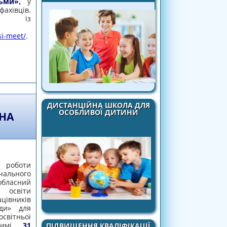
ьми»,
у
ахівців.
ся із
tsi-meet/
.
ІВЛІ ЛЮДЬМИ»
ДИСТАНЦІЙНА ШКОЛА ДЛЯ
ОСОБЛИВОЇ ДИТИНИ
 НА
 роботи
льного
бласний
ї освіти
вників
ади» для
світньої
ежимі
31
ПІДВИЩЕННЯ КВАЛІФІКАЦІЇ