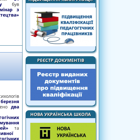
у
був
емінар з
тецтва»
АЦІЯ НАСКРІЗНИХ ЗМІСТОВНИХ ЛІНІЙ НА
ТВА»
РЕЄСТР ДОКУМЕНТІВ
хологів
 березня
дено
два
НОВА УКРАЇНСЬКА ШКОЛА
гічних
мування
ітей»
та
ивної
гічних