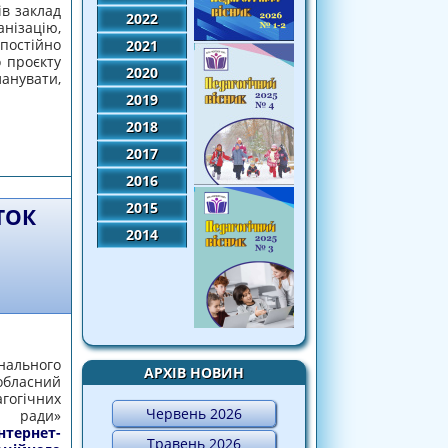
ів заклад
2022
нізацію,
стійно
2021
о проєкту
2020
анувати,
2019
2018
ЄКТНОЇ ДІЯЛЬНОСТІ В ПРАКТИКУ ЗАКЛАДУ
2017
 ОСВІТИ»
2016
2015
ТОК
2014
нального
АРХІВ НОВИН
обласний
агогічних
Червень 2026
ї ради»
нет-
Травень 2026