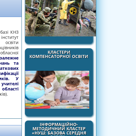
 базі КНЗ
інститут
освіти
вників
КЛАСТЕРИ
асної
КОМПЕНСАТОРНОЇ ОСВІТИ
залежне
нань та
аткових
фікації
иків. У
 учителі
ласті
ів).
ФЕСІЙНИХ КОМПЕТЕНТНОСТЕЙ УЧАСНИКІВ
ИКІВ ЧЕРКАСЬКОЇ ОБЛАСТІ
ІНФОРМАЦІЙНО-
МЕТОДИЧНИЙ КЛАСТЕР
«НУШ: БАЗОВА СЕРЕДНЯ