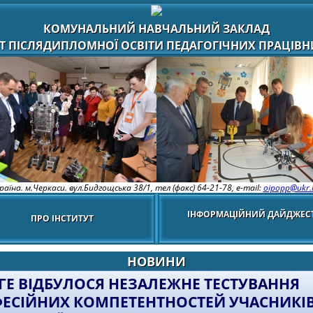
КОМУНАЛЬНИЙ НАВЧАЛЬНИЙ ЗАКЛАД
Т ПІСЛЯДИПЛОМНОЇ ОСВІТИ ПЕДАГОГІЧНИХ ПРАЦІВНИ
раїна. м.Черкаси. вул.Бидгощська 38/1,
тел (факс) 64-21-78, e-mail:
oipopp@ukr.
ІНФОРМАЦІЙНИЙ ДАЙДЖЕС
ПРО ІНСТИТУТ
НОВИНИ
ГЕ ВІДБУЛОСЯ НЕЗАЛЕЖНЕ ТЕСТУВАННЯ
ЕСІЙНИХ КОМПЕТЕНТНОСТЕЙ УЧАСНИКІ