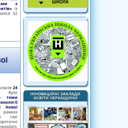
тьми з
зитів»
із
алося 32
 ПСИХОЛОГІВ ЗАКЛАДІВ ОСВІТИ ОБЛАСТІ
ВОЇ
класів
24
у
було
ІННОВАЦІЙНІ ЗАКЛАДИ
з теми
ОСВІТИ ЧЕРКАЩИНИ
хнології
і Нової
у рамках
ся такі
оретичні
логії,