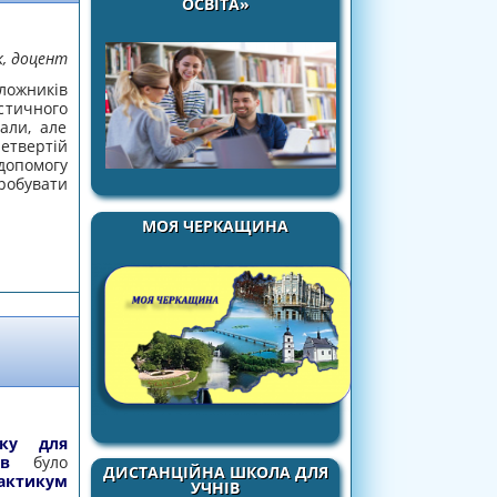
ОСВІТА»
к, доцент
ожників
тичного
али, але
етвертій
допомогу
робувати
МОЯ ЧЕРКАЩИНА
року
для
в
було
ДИСТАНЦІЙНА ШКОЛА ДЛЯ
актикум
УЧНІВ