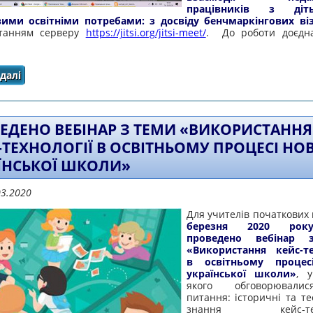
працівників з ді
ими освітніми потребами: з досвіду бенчмаркінгових ві
станням серверу
https://jitsi.org/jitsi-meet/
. До роботи доєдн
далі
про ПРОВЕДЕНО ОНЛАЙН-ПРАКТИКУМИ ДЛЯ ПРАКТИЧНИХ
ЕДЕНО ВЕБІНАР З ТЕМИ «ВИКОРИСТАННЯ
-ТЕХНОЛОГІЇ В ОСВІТНЬОМУ ПРОЦЕСІ НО
ЇНСЬКОЇ ШКОЛИ»
03.2020
Для учителів початкових 
березня 2020 рок
проведено вебінар 
«Використання кейс-те
в освітньому процес
української школи»
, 
якого обговорювали
питання: історичні та те
знання кейс-техно