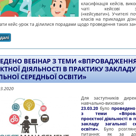
класифікація кейсів, вик
чаті кейсові за
(«кейсувати»). Учителі п
класів на прикладах дізн
ати кейс-урок та ділилися порадами щодо проведення таких зан
далі
про ПРОВЕДЕНО ВЕБІНАР З ТЕМИ «ВИКОРИСТАННЯ КЕ
НОВОЇ УКРАЇНСЬКОЇ
ЕДЕНО ВЕБІНАР З ТЕМИ «ВПРОВАДЖЕНН
КТНОЇ ДІЯЛЬНОСТІ В ПРАКТИКУ ЗАКЛАДУ
ЛЬНОЇ СЕРЕДНЬОЇ ОСВІТИ»
03.2020
Для заступників дирек
навчально-виховної
23.03.20
було
проведено
з теми «Впровад
проєктної діяльності в 
закладу загальної се
освіти».
Було розгляну
питання: як за доп