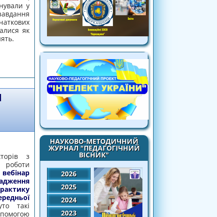
онували у
вдання
очаткових
алися як
ять.
ЙС-ТЕХНОЛОГІЇ В ОСВІТНЬОМУ ПРОЦЕСІ
 ШКОЛИ»
Я
НАУКОВО-МЕТОДИЧНИЙ
ЖУРНАЛ "ПЕДАГОГІЧНИЙ
ВІСНИК"
торів з
 роботи
 вебінар
2026
ження
2025
практику
редньої
2024
то такі
2023
омогою