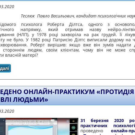
03.2020
Теслюк Павло Васильович, кандидат психологічних нау
ідомого психолога Роберта Ділтса, одного з основопол
огічного напрямку, який отримав назву нейро-лінгвіс
ування (НЛП), у 1978 році захворіла на рак грудей. Її лікув
ату не було. У 1982 році Патрисію Ділтс виписали додому на ч
захворювання. Роберт вирішив: якщо вже він зумів надати 
м стороннім людям, своїм клієнтам, чому він не може сп
и власній матері?
далі
про ВІРУСИ СВІДОМОСТІ
ЕДЕНО ОНЛАЙН-ПРАКТИКУМ «ПРОТИДІЯ
ІВЛІ ЛЮДЬМИ»
03.2020
31 березня 2020 
практичних психологі
проведено
онлайн-пр