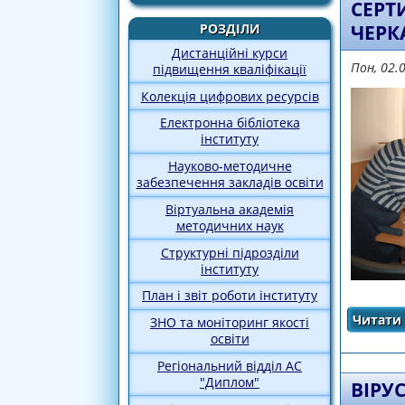
СЕРТ
ЧЕРК
РОЗДІЛИ
Дистанційні курси
Пон, 02.
підвищення кваліфікації
Колекція цифрових ресурсів
Електронна бібліотека
інституту
Науково-методичне
забезпечення закладів освіти
Віртуальна академія
методичних наук
Структурні підрозділи
інституту
План і звіт роботи інституту
Читати 
ЗНО та моніторинг якості
освіти
Регіональний відділ АС
"Диплом"
ВІРУ