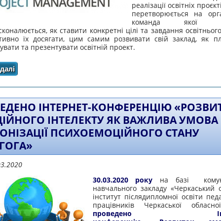
реалізації освітніх проєкт
перетворюється на орга
команда якої по
коналюється, як ставити конкретні цілі та завдання освітньог
тивно їх досягати, цим самим розвивати свій заклад, як пл
увати та презентувати освітній проект.
далі
про ПРОВЕДЕНО ВЕБІНАР З ТЕМИ «ВПРОВАДЖЕННЯ ПРО
ЗАГАЛЬНОЇ СЕРЕДНЬОЇ
ЕДЕНО ІНТЕРНЕТ-КОНФЕРЕНЦІЮ «РОЗВИ
ІЙНОГО ІНТЕЛЕКТУ ЯК ВАЖЛИВА УМОВА
ОНІЗАЦІЇ ПСИХОЕМОЦІЙНОГО СТАНУ
ГОГА»
03.2020
30.03.2020 року
на базі к
ому
навчального закладу «Черкаський 
інститут післядипломної освіти пед
працівників Черкаської обласно
проведено Інтер