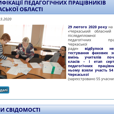
ИФІКАЦІЇ ПЕДАГОГІЧНИХ ПРАЦІВНИКІВ
АСЬКОЇ ОБЛАСТІ
03.2020
29 лютого 2020 року
на
«Черкаський обласний 
післядипломної 
педагогічних праці
Черкаської обл
ради»
відбулося не
тестування фахових з
вмінь учителів поч
класів – І етап серти
педагогічних працівн
ньому взяли участь 54
Черкаської об
(зареєстровано 55 учасник
далі
про ВДРУГЕ ВІДБУЛОСЯ НЕЗАЛЕЖНЕ ТЕСТУВАННЯ ПРО
СЕРТИФІКАЦІЇ ПЕДАГОГІЧНИХ ПРАЦІВН
СИ СВІДОМОСТІ