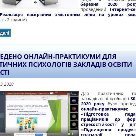
березня 2020 рок
проведений
Інтернет-с
Реалізація наскрізних змістовних ліній на уроках мис
сть 2 години).
далі
про ПРОВЕДЕНИЙ ІНТЕРНЕТ-СЕМІНАР З ТЕМИ «РЕАЛІЗ
УРОКАХ МИСТЕЦ
ЕДЕНО ОНЛАЙН-ПРАКТИКУМИ ДЛЯ
ТИЧНИХ ПСИХОЛОГІВ ЗАКЛАДІВ ОСВІТИ
СТІ
03.2020
Для практичних пси
закладів освіти області
30
2020 року
було прове
онлайн-практикуми:
«Підготовка педаго
працівників до фор
стресостійкості у д
«Підвищення продукт
взаємодії педаго