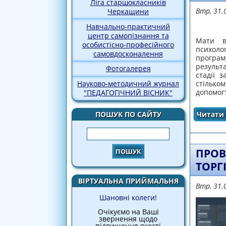
Ліга старшокласників
Втр, 31.
Черкащини
Навчально-практичний
центр самопізнання та
Мати в
особистісно-професійного
психол
самовдосконалення
програм
результ
Фотогалерея
стадії 
стілько
Науково-методичний журнал
допомогт
"ПЕДАГОГІЧНИЙ ВІСНИК"
Читати 
ПОШУК ПО САЙТУ
Пошук
ПРОВ
ТОРГ
ВІРТУАЛЬНА ПРИЙМАЛЬНЯ
Втр, 31.
Шановні колеги!
Очікуємо на Ваші
звернення щодо
підвищення якості