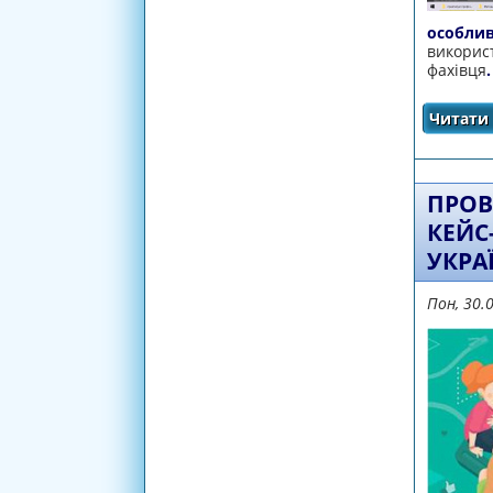
особлив
викори
фахівця
.
Читати 
ПРОВ
КЕЙС
УКРА
Пон, 30.