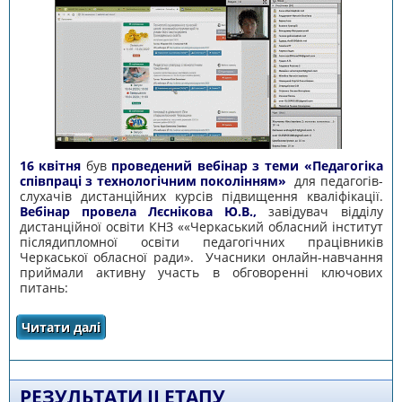
16 квітня
був
проведений вебінар з теми «Педагогіка
співпраці з технологічним поколінням»
для педагогів-
слухачів дистанційних курсів підвищення кваліфікації.
Вебінар провела Лєснікова Ю.В.,
завідувач відділу
дистанційної освіти КНЗ ««Черкаський обласний інститут
післядипломної освіти педагогічних працівників
Черкаської обласної ради». Учасники онлайн-навчання
приймали активну участь в обговоренні ключових
питань:
Читати далі
про ПРОВЕДЕНИЙ ВЕБІНАР З ТЕМИ
«ПЕДАГОГІКА СПІВПРАЦІ З ТЕХНОЛОГІЧНИМ
ПОКОЛІННЯМ»
РЕЗУЛЬТАТИ ІІ ЕТАПУ