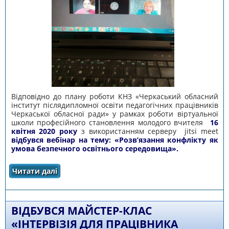
Відповідно до плану роботи КНЗ «Черкаський обласний
інститут післядипломної освіти педагогічних працівників
Черкаської обласної ради» у рамках роботи віртуальної
школи професійного становлення молодого вчителя
16
квітня 2020 року
з використанням серверу jitsi meet
відбувся вебінар на тему: «Розв’язання конфлікту як
умова безпечного освітнього середовища».
Читати далі
про ДЛЯ МОЛОДИХ УЧИТЕЛІВ ВІДБУВСЯ
ВЕБІНАР НА ТЕМУ: «РОЗВ’ЯЗАННЯ КОНФЛІКТУ
ЯК УМОВА БЕЗПЕЧНОГО ОСВІТНЬОГО
СЕРЕДОВИЩА»
ВІДБУВСЯ МАЙСТЕР-КЛАС
«ІНТЕРВІЗІЯ ДЛЯ ПРАЦІВНИКА