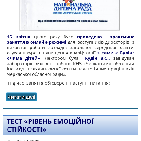
15 квітня
цього року було
проведено практичне
заняття в онлайн-режимі
для заступників директорів з
виховної роботи закладів загальної середньої освіти,
слухачів курсів підвищення кваліфікації
з теми « Булінг
очима дітей»
. Лектором була
Кудін В.С.,
завідувач
лабораторії виховної роботи КНЗ «Черкаський обласний
інститут післядипломної освіти педагогічних працівників
Черкаської обласної ради».
Під час заняття обговорені наступні питання:
Читати далі
про ПРОВЕДЕНО ПРАКТИЧНЕ ЗАНЯТТЯ В
ОНЛАЙН-РЕЖИМІ З ТЕМИ «БУЛІНГ ОЧИМА
ДІТЕЙ»
ТЕСТ «РІВЕНЬ ЕМОЦІЙНОЇ
СТІЙКОСТІ»