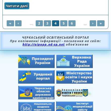
Читати далі
про ПОЗИТИВНІ ЕМОЦІЇ ПІДСИЛЮЮТЬ
ІМУНІТЕТ ТА ДОЛАЮТЬ ХВОРОБИ
«
‹
…
2
3
4
5
6
…
›
»
СТОРІНКИ
ЧЕРКАСЬКИЙ ОСВІТЯНСЬКИЙ ПОРТАЛ
При копіюванні інформації - посилання на сайт:
http://oipopp.ed-sp.net
обов’язкове