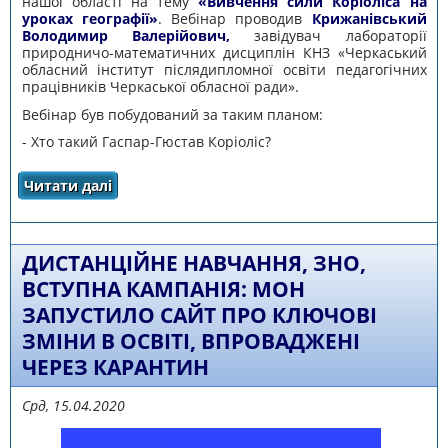
нашої області на тему
«Вивчення сили Коріоліса на
уроках географії»
. Вебінар проводив
Крижанівський
Володимир Валерійович,
завідувач лабораторії
природничо-математичних дисциплін КНЗ «Черкаський
обласний інститут післядипломної освіти педагогічних
працівників Черкаської обласної ради».
Вебінар був побудований за таким планом:
- Хто такий Гаспар-Гюстав Коріоліс?
Читати далі
про ПРОВЕДЕНО ВЕБІНАР НА ТЕМУ
«ВИВЧЕННЯ СИЛИ КОРІОЛІСА НА УРОКАХ
ГЕОГРАФІЇ»
ДИСТАНЦІЙНЕ НАВЧАННЯ, ЗНО,
ВСТУПНА КАМПАНІЯ: МОН
ЗАПУСТИЛО САЙТ ПРО КЛЮЧОВІ
ЗМІНИ В ОСВІТІ, ВПРОВАДЖЕНІ
ЧЕРЕЗ КАРАНТИН
Срд, 15.04.2020