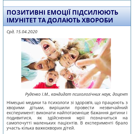
ПОЗИТИВНІ ЕМОЦІЇ ПІДСИЛЮЮТЬ
ІМУНІТЕТ ТА ДОЛАЮТЬ ХВОРОБИ
Срд, 15.04.2020
Руденко І.М., кандидат психологічних наук, доцент
Німецькі медики та психологи зі здоров’я, що працюють з
хворими дітьми, вирішили провести незвичайний
експеримент: виконати найпотаємніше бажання дитини і
подивитися, як здійснення мрії позначиться на
самопочутті маленьких пацієнтів. В експерименті брало
участь кілька важкохворих дітей.