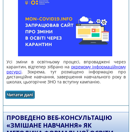
Усі зміни в освітньому процесі, впроваджені через
карантин, відтепер зібрано на
окремому інформаційному
ресурсі
. Зокрема, тут розміщено інформацію про
дистанційне навчання, завершення навчального року в
школах, цьогорічне ЗНО та вступну кампанію.
Читати далі
про ДИСТАНЦІЙНЕ НАВЧАННЯ, ЗНО,
ВСТУПНА КАМПАНІЯ: МОН ЗАПУСТИЛО САЙТ
ПРО КЛЮЧОВІ ЗМІНИ В ОСВІТІ, ВПРОВАДЖЕНІ
ЧЕРЕЗ КАРАНТИН
ПРОВЕДЕНО ВЕБ-КОНСУЛЬТАЦІЮ
«ЗМІШАНЕ НАВЧАННЯ» ЯК