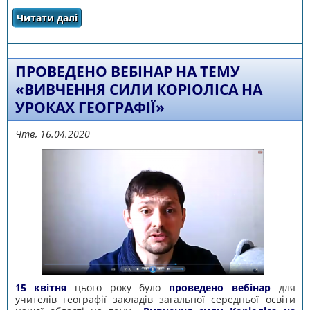
Читати далі
про РЕЗУЛЬТАТИ ІІ ЕТАПУ ВСЕУКРАЇНСЬКОГО
КОНКУРСУ «ШКІЛЬНА БІБЛІОТЕКА - 2020»
ПРОВЕДЕНО ВЕБІНАР НА ТЕМУ
«ВИВЧЕННЯ СИЛИ КОРІОЛІСА НА
УРОКАХ ГЕОГРАФІЇ»
Чтв, 16.04.2020
15 квітня
цього року було
проведено вебінар
для
учителів географії закладів загальної середньої освіти