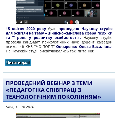
15 квітня 2020 року
було
проведено Наукову студію
для освітян на тему «Ціннісно-смислова сфера психіки
та її роль у розвитку особистості».
Наукову студію
провела кандидат психологічних наук, доцент кафедри
психології КНЗ "ЧОІПОПП"
Овчаренко Ольга Василівна
.
На Науковій студії висвітлювались такі питання:
Читати далі
про ПРОВЕДЕНО НАУКОВУ СТУДІЮ ДЛЯ
ОСВІТЯН НА ТЕМУ «ЦІННІСНО-СМИСЛОВА
СФЕРА ПСИХІКИ ТА ЇЇ РОЛЬ У РОЗВИТКУ
ОСОБИСТОСТІ»
ПРОВЕДЕНИЙ ВЕБІНАР З ТЕМИ
«ПЕДАГОГІКА СПІВПРАЦІ З
ТЕХНОЛОГІЧНИМ ПОКОЛІННЯМ»
Чтв, 16.04.2020