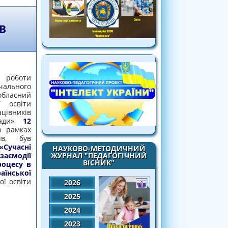
В
 роботи
льного
бласний
ї освіти
вників
ради»
12
 рамках
ів, був
Сучасні
НАУКОВО-МЕТОДИЧНИЙ
аємодії
ЖУРНАЛ "ПЕДАГОГІЧНИЙ
ВІСНИК"
роцесу в
їнської
ої освіти
2026
2025
2024
часників освітнього процесу в контексті
школи»
2023