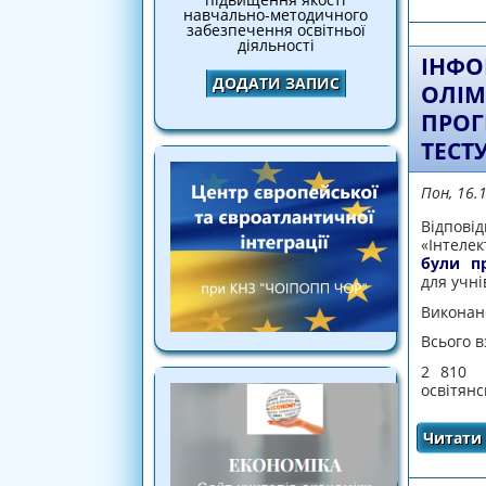
навчально-методичного
забезпечення освітньої
діяльності
ІНФО
ДОДАТИ ЗАПИС
ОЛІМ
ПРОГ
ТЕСТ
Пон, 16.
Відпові
«Інтеле
були пр
для учні
Викона
Всього в
2 810 
освітянс
Читати 