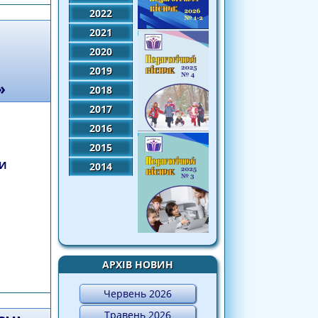
2022
2021
2020
2019
»
2018
2017
2016
2015
ТИ
2014
АРХІВ НОВИН
а вчителя-експерта до моніторингу якості
оваційних технологій»
Червень 2026
Травень 2026