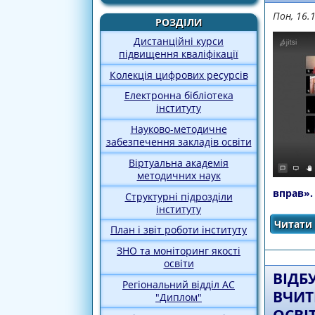
Пон, 16.
РОЗДІЛИ
Дистанційні курси
підвищення кваліфікації
Колекція цифрових ресурсів
Електронна бібліотека
інституту
Науково-методичне
забезпечення закладів освіти
Віртуальна академія
методичних наук
вправ».
Структурні підрозділи
інституту
Читати 
План і звіт роботи інституту
ЗНО та моніторинг якості
освіти
ВІДБ
Регіональний відділ АС
ВЧИТ
"Диплом"