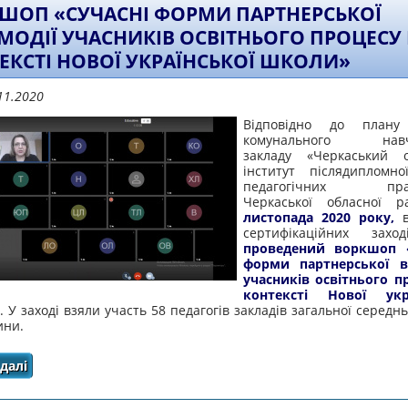
ШОП «СУЧАСНІ ФОРМИ ПАРТНЕРСЬКОЇ
МОДІЇ УЧАСНИКІВ ОСВІТНЬОГО ПРОЦЕСУ 
ЕКСТІ НОВОЇ УКРАЇНСЬКОЇ ШКОЛИ»
11.2020
Відповідно до плану
комунального навча
закладу «Черкаський о
інститут післядипломно
педагогічних праці
Черкаської обласної 
листопада 2020 року,
в
сертифікаційних заход
проведений воркшоп «
форми партнерської вз
учасників освітнього п
контексті Нової укра
. У заході взяли участь 58 педагогів закладів загальної середнь
ни.
далі
про Воркшоп «Сучасні форми партнерської взаємодії у
Нової української 