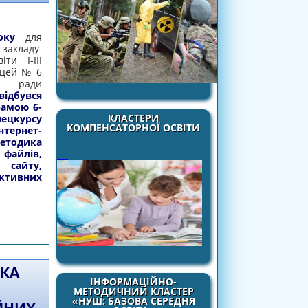
оку
для
 закладу
ти І-ІІІ
іцей № 6
ої ради
відбувся
рамою 6-
КЛАСТЕРИ
курсу
КОМПЕНСАТОРНОЇ ОСВІТИ
ернет-
Методика
файлів,
айту,
ктивних
 ІНТЕРНЕТ-ТЕХНОЛОГІЙ В ОСВІТІ»
ВКА
ІНФОРМАЦІЙНО-
МЕТОДИЧНИЙ КЛАСТЕР
«НУШ: БАЗОВА СЕРЕДНЯ