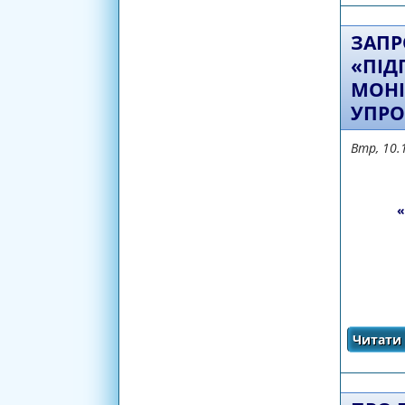
ЗАПР
«ПІД
МОНІ
УПРО
Втр, 10.
«
Читати 