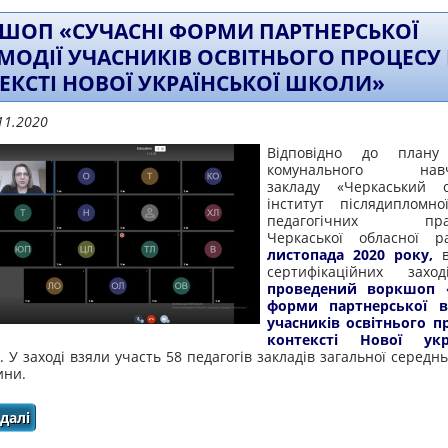
ШОП «СУЧАСНІ ФОРМИ ПАРТНЕРСЬКОЇ
МОДІЇ УЧАСНИКІВ ОСВІТНЬОГО ПРОЦЕСУ 
ЕКСТІ НОВОЇ УКРАЇНСЬКОЇ ШКОЛИ»
11.2020
Відповідно до плану
комунального навча
закладу «Черкаський о
інститут післядипломно
педагогічних праці
Черкаської обласної 
листопада 2020 року,
в
сертифікаційних заход
проведений воркшоп «
форми партнерської вз
учасників освітнього п
контексті Нової укра
. У заході взяли участь 58 педагогів закладів загальної середнь
ни.
далі
про Воркшоп «Сучасні форми партнерської взаємодії у
Нової української 