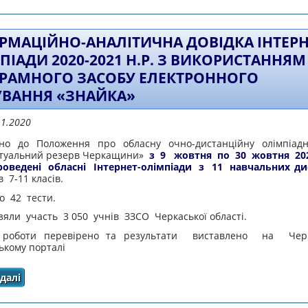
ОСВІТИ В УМОВАХ УПРОВАДЖЕННЯ ІНН
РМАЦІЙНО-АНАЛІТИЧНА ДОВІДКА ІНТЕРН
ПІАДИ 2020-2021 Н.Р. З ВИКОРИСТАННЯМ
РАМНОГО ЗАСОБУ ЕЛЕКТРОННОГО
УВАННЯ «ЗНАЙКА»
11.2020
дно до Положення про обласну очно-дистанційну олімпіад
ктуальний резерв Черкащини»
з 9 жовтня по 30 жовтня 20
оведені обласні Інтернет-олімпіади з 11 навчальних ди
в 7-11 класів.
но 42 тести.
зяли участь 3 050 учнів ЗЗСО Черкаської області.
роботи перевірено та результати виставлено на Черк
ькому порталі
далі
про ІНФОРМАЦІЙНО-АНАЛІТИЧНА ДОВІДКА інтернет-олі
програмного засобу електронного