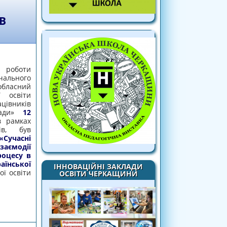
В
 роботи
льного
бласний
ї освіти
вників
ради»
12
 рамках
ів, був
Сучасні
аємодії
роцесу в
їнської
ІННОВАЦІЙНІ ЗАКЛАДИ
ої освіти
ОСВІТИ ЧЕРКАЩИНИ
часників освітнього процесу в контексті
школи»