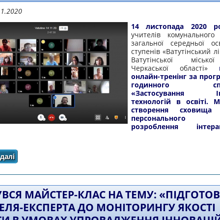
11.2020
14 листопада 2020 р
учителів комунального
загальної середньої осві
ступенів «Ватутінський л
Ватутінської міськ
Черкаської області»
онлайн-тренінг за прог
годинного спец
«Застосування Інт
технологій в освіті. 
створення сховища 
персонального с
розроблення інтера
далі
про УЧИТЕЛІ ВЗЯЛИ УЧАСТЬ У ТРЕНІНГУ «ЗАСТОСУВАННЯ
УВСЯ МАЙСТЕР-КЛАС НА ТЕМУ: «ПІДГОТО
ЕЛЯ-ЕКСПЕРТА ДО МОНІТОРИНГУ ЯКОСТІ