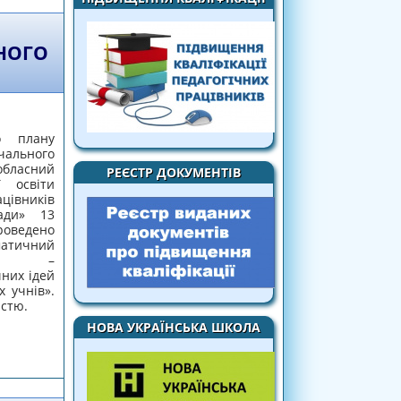
НОГО
о плану
льного
бласний
РЕЄСТР ДОКУМЕНТІВ
ї освіти
вників
ади» 13
ведено
атичний
ру» –
них ідей
 учнів».
істю.
НОВА УКРАЇНСЬКА ШКОЛА
АЛЬНИХ КООРДИНАТОРІВ МАТЕМАТИЧНОГО
УРУ»