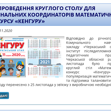
ПРОВЕДЕННЯ КРУГЛОГО СТОЛУ ДЛЯ
ОНАЛЬНИХ КООРДИНАТОРІВ МАТЕМАТИЧ
УРСУ «КЕНГУРУ»
11.2020
Відповідно до річног
Комунального навча
закладу «Черкаський о
інститут післядипломно
педагогічних праці
Черкаської обласної р
листопада було про
круглий стіл «Матем
конкурс «Кенгу
популяризація математич
та підтримка талановитих
оду перенесено з 25 листопада у зв’язку з виробничою необхідн
далі
про ПРО ПРОВЕДЕННЯ КРУГЛОГО СТОЛУ ДЛЯ РЕГІОН
КОНКУРСУ «КЕНГ