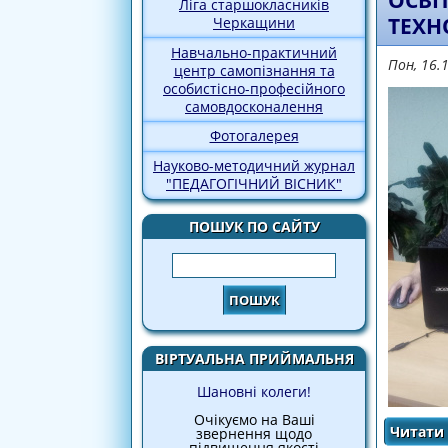
ОСВІ
Ліга старшокласників
ТЕХН
Черкащини
Навчально-практичний
Пон, 16.
центр самопізнання та
особистісно-професійного
самовдосконалення
Фотогалерея
Науково-методичний журнал
"ПЕДАГОГІЧНИЙ ВІСНИК"
ПОШУК ПО САЙТУ
Пошук
ВІРТУАЛЬНА ПРИЙМАЛЬНЯ
Шановні колеги!
Очікуємо на Ваші
Читати 
звернення щодо
підвищення якості