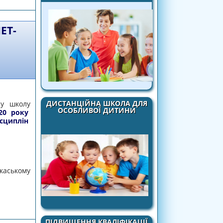
ОВАЦІЙНИХ ТЕХНОЛОГІЙ»
ЕТ-
ДИСТАНЦІЙНА ШКОЛА ДЛЯ
ну школу
ОСОБЛИВОЇ ДИТИНИ
20 року
сциплін
аському
мпіади 2020-2021 н.р. з використанням
 тестування «ЗНАЙКА»
ПІДВИЩЕННЯ КВАЛІФІКАЦІЇ