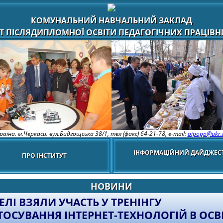
КОМУНАЛЬНИЙ НАВЧАЛЬНИЙ ЗАКЛАД
Т ПІСЛЯДИПЛОМНОЇ ОСВІТИ ПЕДАГОГІЧНИХ ПРАЦІВНИ
раїна. м.Черкаси. вул.Бидгощська 38/1,
тел (факс) 64-21-78, e-mail:
oipopp@ukr.
ІНФОРМАЦІЙНИЙ ДАЙДЖЕС
ПРО ІНСТИТУТ
НОВИНИ
ЕЛІ ВЗЯЛИ УЧАСТЬ У ТРЕНІНГУ
ТОСУВАННЯ ІНТЕРНЕТ-ТЕХНОЛОГІЙ В ОСВІ