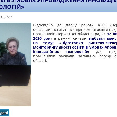
ТИ В УМОВАХ УПРОВАДЖЕННЯ ІННОВАЦІ
ОЛОГІЙ»
11.2020
Відповідно до плану роботи КНЗ «Чер
обласний інститут післядипломної освіти пед
працівників Черкаської обласної ради»
12 л
2020 рок
у в режимі онлайн
відбувся майс
на тему: «Підготовка вчителя-експ
моніторингу якості освіти в умовах упро
інноваційних технологій»
для педаго
працівників закладів загальної середньо
області.
далі
про ВІДБУВСЯ МАЙСТЕР-КЛАС НА ТЕМУ: «ПІДГОТОВКА В