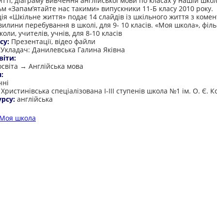
ті, діаграму вивчення англійської мови по класах у нашій школі
льм «Запам’ятайте нас такими» випускники 11-Б класу 2010 року.
ія «Шкільне життя» подає 14 слайдів із шкільного життя з коме
вилини перебування в школі, для 9- 10 класів. «Моя школа», філ
оли, учителів, учнів, для 8-10 класів
су:
Презентації, відео файли
:
Укладач: Данилевська Галина Яківна
віти:
освіта → Англійська мова
я:
чні
:
Христинівська спеціалізована І-ІІІ ступенів школа №1 ім. О. Є. 
урсу:
англійська
Моя школа