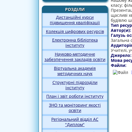
нашому жит
класу; фі
РОЗДІЛИ
Презентац
щасливі х
Дистанційні курси
будівлю шк
підвищення кваліфікації
Тип ресур
Автор(и)
Колекція цифрових ресурсів
Галузь ос
Електронна бібліотека
Загальна 
Аудиторі
інституту
Учителі, у
Науково-методичне
Джерело
забезпечення закладів освіти
Мова рес
Файли:
Віртуальна академія
методичних наук
Структурні підрозділи
інституту
План і звіт роботи інституту
ЗНО та моніторинг якості
освіти
Регіональний відділ АС
"Диплом"