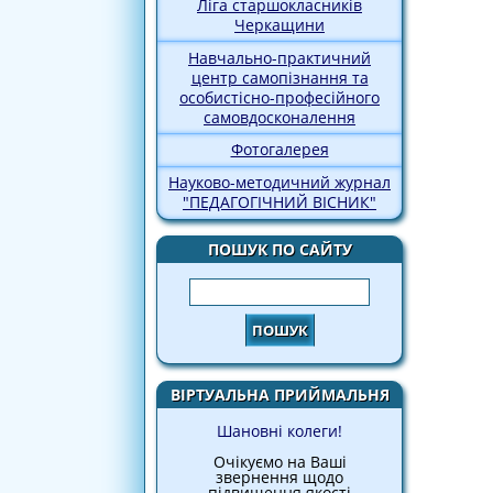
Ліга старшокласників
Черкащини
Навчально-практичний
центр самопізнання та
особистісно-професійного
самовдосконалення
Фотогалерея
Науково-методичний журнал
"ПЕДАГОГІЧНИЙ ВІСНИК"
ПОШУК ПО САЙТУ
Пошук
ВІРТУАЛЬНА ПРИЙМАЛЬНЯ
Шановні колеги!
Очікуємо на Ваші
звернення щодо
підвищення якості