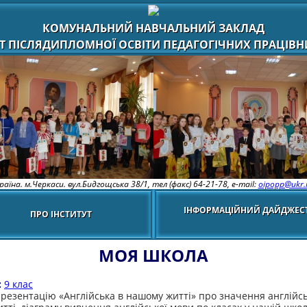
КОМУНАЛЬНИЙ НАВЧАЛЬНИЙ ЗАКЛАД
Т ПІСЛЯДИПЛОМНОЇ ОСВІТИ ПЕДАГОГІЧНИХ ПРАЦІВНИ
раїна. м.Черкаси. вул.Бидгощська 38/1,
тел (факс) 64-21-78, e-mail:
oipopp@ukr.
ІНФОРМАЦІЙНИЙ ДАЙДЖЕС
ПРО ІНСТИТУТ
МОЯ ШКОЛА
:
9 клас
резентацію «Англійська в нашому житті» про значення англійсь