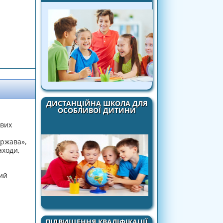
ДИСТАНЦІЙНА ШКОЛА ДЛЯ
ОСОБЛИВОЇ ДИТИНИ
євих
ержава»,
аходи,
і
ний
ПІДВИЩЕННЯ КВАЛІФІКАЦІЇ