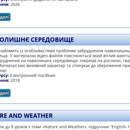
ання:
2026
далі
про Learn, play & speak
ОЛИШНЄ СЕРЕДОВИЩЕ
знайомить із особливостями проблеми забруднення навколишнь
ща. У матеріалах відео-файлів пояснюються який вплив мають 
бруднення на навколишнє середовище, зокрема на рослини, тва
Матеріал має виховний характер та спонукає до збереження пр
 нас
урсу:
Електронний посібник
ання:
2018
далі
про Навколишнє середовище
RE AND WEATHER
и до 8 уроків з теми «Nature and Weather», підручник “English-1