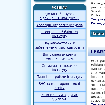
9 класу,
розробле
РОЗДІЛИ
Simple a
Дистанційні курси
Perfect.
підвищення кваліфікації
Тип рес
Рік вид
Колекція цифрових ресурсів
Електронна бібліотека
Читати 
інституту
Науково-методичне
забезпечення закладів освіти
LEARN
Віртуальна академія
методичних наук
Електрон
Edition)
Структурні підрозділи
навчальн
інституту
спрямов
інтерак
План і звіт роботи інституту
лексики,
ЗНО та моніторинг якості
читання 
освіти
використ
на платф
Регіональний відділ АС
ресурс з
"Диплом"
самості
Тип рес