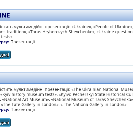
INE
істить мультимедійні презентації: «Ukraine», «Рeople of Ukraine»
ans tradition», «Taras Hryhorovych Shevchenko», «Ukraine question
 tests»
урсу:
Презентації
далі
про Ukraine
істить мультимедійні презентації: «The Ukrainian National Muse
 «Kyiv history museum tests», «Kyivo-Pecherskyi State Historical Cul
, «National Art Museum», «National Museum of Taras Shevchenko»
, «The Tate Gallery in London», « The Nationa Gallery in London»
урсу:
Презентації
далі
про Art