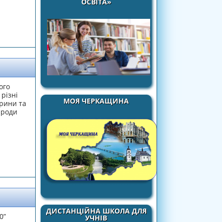
ОСВІТА»
ого
різні
МОЯ ЧЕРКАЩИНА
рини та
ироди
ДИСТАНЦІЙНА ШКОЛА ДЛЯ
0”
УЧНІВ