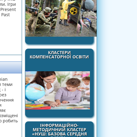
ли. Ігри
 Present
 Past
КЛАСТЕРИ
КОМПЕНСАТОРНОЇ ОСВІТИ
nian
и теми
- і
рез
вчення
и
ияє
озміщені
о робить
ІНФОРМАЦІЙНО-
МЕТОДИЧНИЙ КЛАСТЕР
«НУШ: БАЗОВА СЕРЕДНЯ