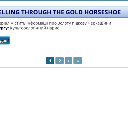
ELLING THROUGH THE GOLD HORSESHOE
ріал містить інформації про Золоту підкову Черкащини
урсу:
Культорологічний нарис
далі
про Travelling Through the Gold Horseshoe
1
2
›
»
НКИ