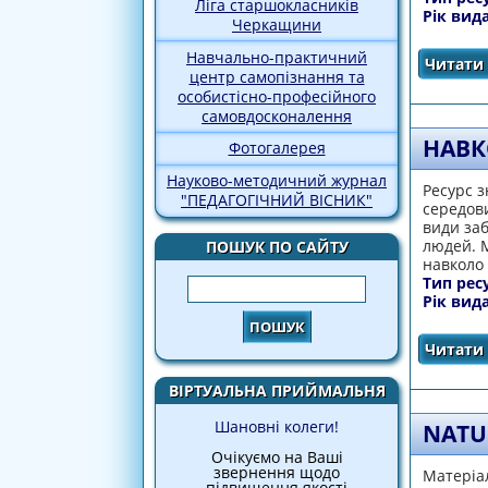
Ліга старшокласників
Рік вид
Черкащини
Навчально-практичний
Читати 
центр самопізнання та
особистісно-професійного
самовдосконалення
НАВК
Фотогалерея
Науково-методичний журнал
Ресурс 
"ПЕДАГОГІЧНИЙ ВІСНИК"
середови
види за
людей. 
ПОШУК ПО САЙТУ
навколо
Тип рес
Пошук
Рік вид
Читати 
ВІРТУАЛЬНА ПРИЙМАЛЬНЯ
Шановні колеги!
NATU
Очікуємо на Ваші
звернення щодо
Матеріал
підвищення якості