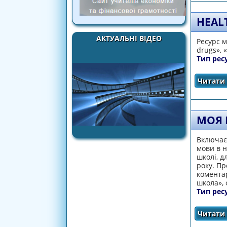
HEALT
АКТУАЛЬНІ ВІДЕО
Ресурс м
drugs», 
Тип рес
Читати 
МОЯ
Включає 
мови в н
школі, д
року. Пр
коментар
школа», 
Тип рес
Читати 