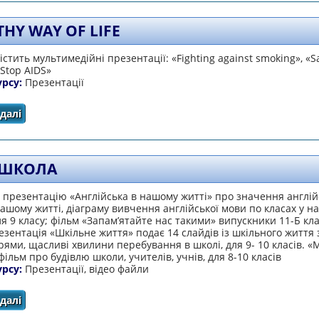
HY WAY OF LIFE
істить мультимедійні презентації: «Fighting against smoking», «Sa
«Stop AIDS»
урсу:
Презентації
далі
про Healthy way of life
 ШКОЛА
презентацію «Англійська в нашому житті» про значення англій
ашому житті, діаграму вивчення англійської мови по класах у н
ля 9 класу; фільм «Запам’ятайте нас такими» випускники 11-Б кл
езентація «Шкільне життя» подає 14 слайдів із шкільного життя 
ями, щасливі хвилини перебування в школі, для 9- 10 класів. «
фільм про будівлю школи, учителів, учнів, для 8-10 класів
урсу:
Презентації, відео файли
далі
про Моя школа