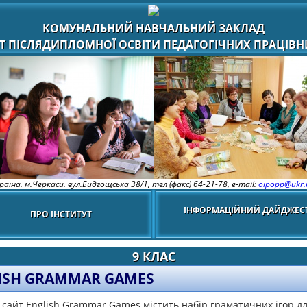
КОМУНАЛЬНИЙ НАВЧАЛЬНИЙ ЗАКЛАД
Т ПІСЛЯДИПЛОМНОЇ ОСВІТИ ПЕДАГОГІЧНИХ ПРАЦІВНИ
раїна. м.Черкаси. вул.Бидгощська 38/1,
тел (факс) 64-21-78, e-mail:
oipopp@ukr.
ІНФОРМАЦІЙНИЙ ДАЙДЖЕС
ПРО ІНСТИТУТ
9 КЛАС
ISH GRAMMAR GAMES
 сайт English Grammar Games містить набір граматичних ігор дл