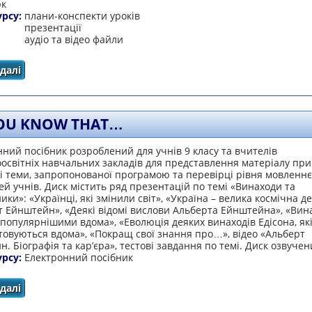
к
урсу:
плани-конспекти уроків
презентації
аудіо та відео файли
далі
про Nature and Weather
OU KNOW THAT…
ний посібник розроблений для учнів 9 класу та вчителів
освітніх навчальних закладів для представлення матеріалу при
і теми, запропонованої програмою та перевірці рівня мовленн
ей учнів. Диск містить ряд презентацій по темі «Винаходи та
ики»: «Українці, які змінили світ», «Україна – велика космічна д
 Ейнштейн», «Деякі відомі вислови Альберта Ейнштейна», «Вин
йпопулярнішими вдома», «Еволюція деяких винаходів Едісона, як
овуються вдома», «Покращ свої знання про…», відео «Альберт
. Біографія та кар’єра», тестові завдання по темі. Диск озвуче
урсу:
Електронний посібник
далі
про Do You Know That…