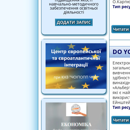
О.Карпю
навчально-методичного
Тип рес
забезпечення освітньої
діяльності
ДОДАТИ ЗАПИС
Читати 
DO Y
Електрон
загально
вивченн
здібност
винахідн
«Альберт
які є на
використ
Ейнштейн
Тип рес
Читати 