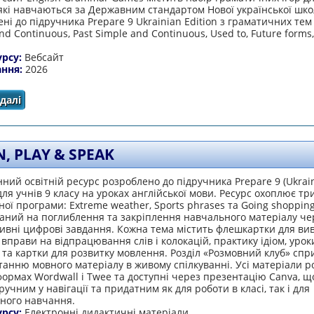
 які навчаються за Державним стандартом Нової української шко
ні до підручника Prepare 9 Ukrainian Edition з граматичних тем
nd Continuous, Past Simple and Continuous, Used to, Future forms,
урсу:
Вебсайт
ання:
2026
далі
про English Grammar Games
, PLAY & SPEAK
ний освітній ресурс розроблено до підручника Prepare 9 (Ukrai
 для учнів 9 класу на уроках англійської мови. Ресурс охоплює тр
ої програми: Extreme weather, Sports phrases та Going shopping 
аний на поглиблення та закріплення навчального матеріалу че
тивні цифрові завдання. Кожна тема містить флешкартки для ви
 вправи на відпрацювання слів і колокацій, практику ідіом, урок
та картки для розвитку мовлення. Розділ «Розмовний клуб» спр
анню мовного матеріалу в живому спілкуванні. Усі матеріали р
ормах Wordwall і Twee та доступні через презентацію Canva, щ
ручним у навігації та придатним як для роботи в класі, так і для
йного навчання.
урсу:
Електронні дидактичні матеріали