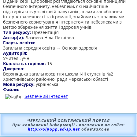
В даній серії цифрових розглядаються основні принципи
безпечного Інтернету, небезпеки, які найчастіше
підстерігають у «світовій павутині» , шляхи запобігання
інтернетзалежності та ігроманії, знайомить з правилами
безпечного користування Інтернетом та небезпеками з
метою збереження життя і здоров’я учнів
Тип ресурсу:
Презентація
Автор(и):
Лазнева Ніла Петрівна
Галузь освіти:
Загальна середня освіта → Основи здоров'я
Аудиторія:
Учителі, учні
Кількість сторінок:
15
Джерело:
Верхняцька загальноосвітня школа І-ІІІ ступенів №2
Христинівської районної ради Черкаської області
Мова ресурсу:
українська
Файли:
Безпечний Інтернет
ЧЕРКАСЬКИЙ ОСВІТЯНСЬКИЙ ПОРТАЛ
При копіюванні інформації - посилання на сайт:
http://oipopp.ed-sp.net
обов’язкове