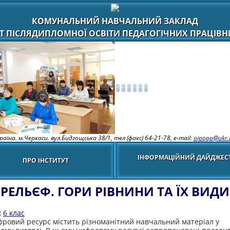
КОМУНАЛЬНИЙ НАВЧАЛЬНИЙ ЗАКЛАД
Т ПІСЛЯДИПЛОМНОЇ ОСВІТИ ПЕДАГОГІЧНИХ ПРАЦІВНИ
раїна. м.Черкаси. вул.Бидгощська 38/1,
тел (факс) 64-21-78, e-mail:
oipopp@ukr.
ІНФОРМАЦІЙНИЙ ДАЙДЖЕС
ПРО ІНСТИТУТ
РЕЛЬЄФ. ГОРИ РІВНИНИ ТА ЇХ ВИДИ
:
6 клас
ровий ресурс містить різноманітний навчальний матеріал у