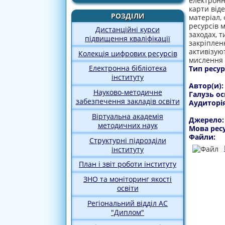
електронн
карти від
РОЗДІЛИ
матеріал,
ресурсів 
Дистанційні курси
заходах, т
підвищення кваліфікації
закріплен
активізую
Колекція цифрових ресурсів
мислення 
Електронна бібліотека
Тип ресур
інституту
Автор(и)
Науково-методичне
Галузь ос
забезпечення закладів освіти
Аудиторі
Віртуальна академія
Джерело
методичних наук
Мова рес
Файли:
Структурні підрозділи
інституту
План і звіт роботи інституту
ЗНО та моніторинг якості
освіти
Регіональний відділ АС
"Диплом"