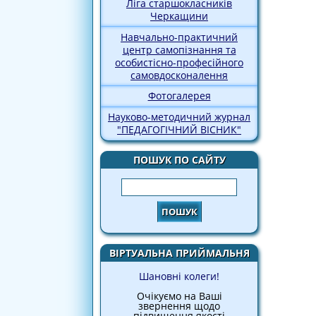
Ліга старшокласників
Черкащини
Навчально-практичний
центр самопізнання та
особистісно-професійного
самовдосконалення
Фотогалерея
Науково-методичний журнал
"ПЕДАГОГІЧНИЙ ВІСНИК"
ПОШУК ПО САЙТУ
Пошук
ВІРТУАЛЬНА ПРИЙМАЛЬНЯ
Шановні колеги!
Очікуємо на Ваші
звернення щодо
підвищення якості