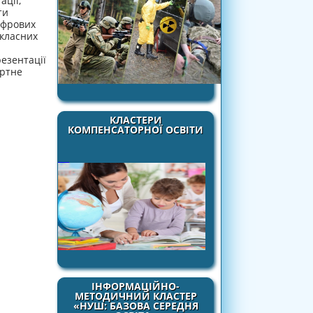
ації,
ти
ифрових
акласних
резентації
артне
КЛАСТЕРИ
КОМПЕНСАТОРНОЇ ОСВІТИ
ІНФОРМАЦІЙНО-
МЕТОДИЧНИЙ КЛАСТЕР
«НУШ: БАЗОВА СЕРЕДНЯ