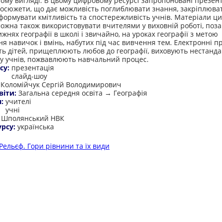
ому вигляді. В цьому цифровому ресурсі запропоновані презент
еосюжети, що дає можливість поглиблювати знання, закріплюва
 формувати кмітливість та спостережливість учнів. Матеріали ц
можна також використовувати вчителями у виховній роботі, поз
ижнях географії в школі і звичайно, на уроках географії з метою
ня навичок і вмінь, набутих під час вивчення тем. Електронні п
ть дітей, прищеплюють любов до географії, виховують нестанд
у учнів, пожвавлюють навчальний процес.
су:
презентація
слайд-шоу
:
Коломійчук Сергій Володимирович
віти:
Загальна середня освіта → Географія
я:
учителі
учні
:
Шполянський НВК
урсу:
українська
Рельєф. Гори рівнини та їх види