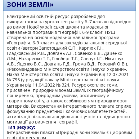
ЗОНИ ЗЕМЛІ»
Електронний освітній ресурс розроблено для
використання на уроках географії у 6–7 класах відповідно
до вимог Нової української школи та модельної
навчальної програми з “Географії. 6-9 класи” НУШ
створена на основі модельної навчальної програми
«Географія. 6-9 класи» для закладів загальної середньої
освіти (автори Запотоцький С.П., Карпюк Г.І.,
Гладковський Р.В., Довгань А.І., Совенко В.В., Даценко
Л.М., Назаренко Т.Г., Гільберг Т.Г., Савчук І.Г., Нікитчук
А.В., Яценко В.С., Довгань Г.Д., Грома В.Д., Горовий О.В.),
«Рекомендовано Міністерством освіти і науки України».
Наказ Міністерства освіти і науки України від 12.07.2021
№ 795 (у редакції наказу Міністерства освіти і науки
України від 11.04.2022 № 324. Ресурс охоплює теми,
присвячені природним зонам Землі, їх географічному
поширенню, природним умовам, рослинному й
тваринному світу, а також особливостям природних зон
материків. Використання інтерактивного плаката сприяє
формуванню предметних і ключових компетентностей,
активізації пізнавальної діяльності учнів та підвищенню
мотивації до вивчення географії.
Тип ресурсу:
Інтерактивний плакат «Природні зони Землі» є цифровим
освітнім ресурсом