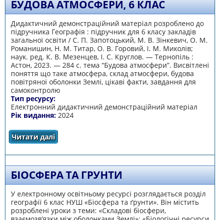
БУДОВА АТМОСФЕРИ, 6 КЛАС
Дидактичний демонстраційний матеріал розроблено до
підручника Географія : підручник для 6 класу закладів
загальної освіти / С. П. Запотоцький, М. В. Зінкевич, О. М.
Романишин, Н. М. Титар, О. В. Горовий, І. М. Миколів;
наук. ред. К. В. Мезенцев, І. С. Круглов. — Тернопіль :
Астон, 2023. — 284 с. тема “Будова атмосфери”. Висвітлені
поняття що таке атмосфера, склад атмосфери, будова
повітряної оболонки Землі, цікаві факти, завдання для
самоконтролю
Тип ресурсу:
Електронний дидактичний демонстраційний матеріал
Рік видання:
2024
Читати далі
про Будова атмосфери, 6 клас
БІОСФЕРА ТА ГРУНТИ
У електронному освітньому ресурсі розглядається розділ
географії 6 клас НУШ «Біосфера та ґрунти». Він містить
розроблені уроки з теми: «Складові біосфери,
взаємозв’язки між оболонками Землі»; «Біологічні ресурси