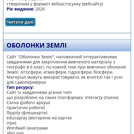
створеним у форматі вебзастосунку (вебсайту)
Рік видання:
2026
Читати далі
про Інтерактивний плакат «Природні зони
Землі»
ОБОЛОНКИ ЗЕМЛІ
Сайт "Оболонки Землі", наповнений інтерактивними
завданнями для закріплення вивченого матеріалу з
географії в 6 класі, по кожній темі при вивченні оболонок
Землі: літосфери, атмосфери, гідросфери, біосфери.
Матеріал можуть використовувати, як вчителі так і учні
для самоперевірки
Тип ресурсу:
Сайт із завданнями різних типі
що розроблені на таких платформах: Interacty (пазли)
Canva (робочі аркуші
практичні роботи)
flippity (флешкарти)
educaplay (вікторини на картах
ігри)
Wordwall (анаграми
збір пар