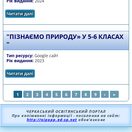
Рік видання:
2024
Читати далі
про «Візуалізовані інтерактивні конспекти з
географії. Гідросфера. 6 клас НУШ»
"ПІЗНАЄМО ПРИРОДУ» У 5-6 КЛАСАХ
"
Тип ресурсу:
Google сайт
Рік видання:
2023
Читати далі
про "Пізнаємо природу» у 5-6 класах "
1
2
3
4
5
6
7
8
9
›
»
СТОРІНКИ
ЧЕРКАСЬКИЙ ОСВІТЯНСЬКИЙ ПОРТАЛ
При копіюванні інформації - посилання на сайт:
http://oipopp.ed-sp.net
обов’язкове