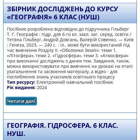
ЗБІРНИК ДОСЛІДЖЕНЬ ДО КУРСУ
«ГЕОГРАФІЯ» 6 КЛАС (НУШ)
Посібник розроблено відповідно до підручника Гільберг
Т. Г. Географія : підр. для 6-го кл. закл. заг. серед. освіти /
Тетяна Гільберг, Андрій Довгань, Валерій Совенко. — Київ
: Генеза, 2023. — 240 с. : іл., може бути використаний під
час вивчення Розділу ІІ. «Оболонки Землі»: теми 1.
«Літосфера», теми 2. «Гідросфера», теми 3. «Атмосфера»
при виконанні досліджень з даних тем. Завдання, також,
можна використовувати при вивченні на урокахі на етапі
узагальнення та засвоєння матеріалу, а відео - для
поглиблення знань учасників освітнього процесу
Тип ресурсу:
Електронний навчальний посібник
Рік видання:
2024
Читати далі
про Збірник досліджень до курсу
«Географія» 6 клас (НУШ)
ГЕОГРАФІЯ. ГІДРОСФЕРА. 6 КЛАС.
НУШ.