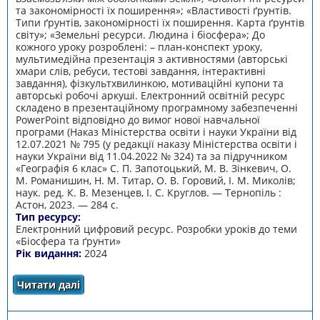
та закономірності їх поширення»; «Властивості ґрунтів.
Типи ґрунтів, закономірності їх поширення. Карта ґрунтів
світу»; «Земельні ресурси. Людина і біосфера»; До
кожного уроку розроблені: – план-конспект уроку,
мультимедійна презентація з активностями (авторські
хмари слів, ребуси, тестові завдання, інтерактивні
завдання), фізкультхвилинкою, мотиваційні купони та
авторські робочі аркуші. Електронний освітній ресурс
складено в презентаційному програмному забезпеченні
PowerPoint відповідно до вимог нової навчальної
програми (Наказ Міністерства освіти і науки України від
12.07.2021 № 795 (у редакції наказу Міністерства освіти і
науки України від 11.04.2022 № 324) та за підручником
«Географія 6 клас» С. П. Запотоцький, М. В. Зінкевич, О.
М. Романишин, Н. М. Титар, О. В. Горовий, І. М. Миколів;
наук. ред. К. В. Мезенцев, І. С. Круглов. — Тернопіль :
Астон, 2023. — 284 с.
Тип ресурсу:
Електронний цифровий ресурс. Розробки уроків до теми
«Біосфера та ґрунти»
Рік видання:
2024
Читати далі
про Біосфера та грунти