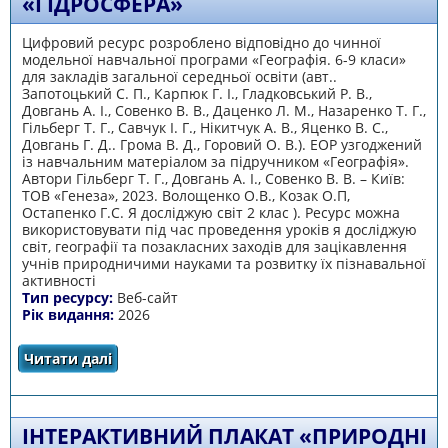
«ГІДРОСФЕРА»
Цифровий ресурс розроблено відповідно до чинної
модельної навчальної програми «Географія. 6-9 класи»
для закладів загальної середньої освіти (авт..
Запотоцький С. П., Карпюк Г. І., Гладковський Р. В.,
Довгань А. І., Совенко В. В., Даценко Л. М., Назаренко Т. Г.,
Гільберг Т. Г., Савчук І. Г., Нікитчук А. В., Яценко В. С.,
Довгань Г. Д.. Грома В. Д., Горовий О. В.). ЕОР узгоджений
із навчальним матеріалом за підручником «Географія».
Автори Гільберг Т. Г., Довгань А. І., Совенко В. В. – Київ:
ТОВ «Генеза», 2023. Волощенко О.В., Козак О.П,
Остапенко Г.С. Я досліджую світ 2 клас ). Ресурс можна
використовувати під час проведення уроків я досліджую
світ, географії та позакласних заходів для зацікавлення
учнів природничими науками та розвитку їх пізнавальної
активності
Тип ресурсу:
Веб-сайт
Рік видання:
2026
Читати далі
про Дидактичні матеріали «Гідросфера»
ІНТЕРАКТИВНИЙ ПЛАКАТ «ПРИРОДНІ