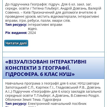
До підручника Географія: підруч. Для 6 кл. закл. заг.
середн. освіти / Тетяна Гільберт, Андрій Довгань, Валерій
Совенко. – Київ Призначений для допомоги вчителю в
проведенні уроків, містить відеоматеріали, інтерактивні
вправи, ігри, ребуси, пазли, хмари слів.
Тип ресурсу:
інтерактивні вправи
відео.
Рік видання:
2024
Читати далі
про Географія. Гідросфера. 6 клас. НУШ.
«ВІЗУАЛІЗОВАНІ ІНТЕРАКТИВНІ
КОНСПЕКТИ З ГЕОГРАФІЇ.
ГІДРОСФЕРА. 6 КЛАС НУШ»
Навчальна програма з географії для 6 клас НУШ (автори
Запотоцький С.П., Карпюк Г.І., Гладковський Р.В., Довгань
А.І.,) Підручник «Географія» для 6 класу закладів загальної
середньої освіти Т.Гільберг, А.Довгань, В.Совенко Розділ.
Оболонки Землі Тема. Гідросфера
Тип ресурсу:
Електронний навчальний посібник