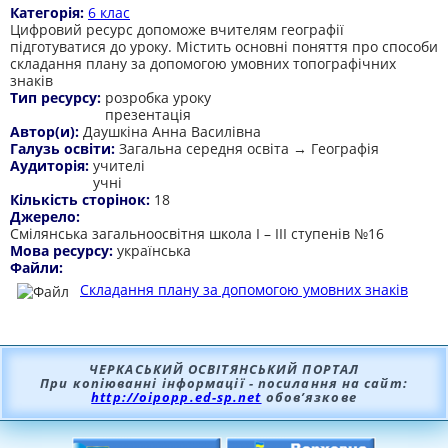
Категорія:
6 клас
Цифровий ресурс допоможе вчителям географії
підготуватися до уроку. Містить основні поняття про способи
складання плану за допомогою умовних топографічних
знаків
Тип ресурсу:
розробка уроку
презентація
Автор(и):
Даушкіна Анна Василівна
Галузь освіти:
Загальна середня освіта → Географія
Аудиторія:
учителі
учні
Кількість сторінок:
18
Джерело:
Смілянська загальноосвітня школа І – ІІІ ступенів №16
Мова ресурсу:
українська
Файли:
Складання плану за допомогою умовних знаків
ЧЕРКАСЬКИЙ ОСВІТЯНСЬКИЙ ПОРТАЛ
При копіюванні інформації - посилання на сайт:
http://oipopp.ed-sp.net
обов’язкове