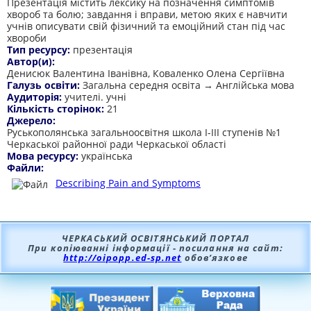
Презентація містить лексику на позначення симптомів
хвороб та болю; завдання і вправи, метою яких є навчити
учнів описувати свій фізичний та емоційний стан під час
хвороби
Тип ресурсу:
презентація
Автор(и):
Денисюк Валентина Іванівна, Коваленко Олена Сергіївна
Галузь освіти:
Загальна середня освіта → Англійська мова
Аудиторія:
учителі. учні
Кількість сторінок:
21
Джерело:
Руськополянська загальноосвітня школа І-ІІІ ступенів №1
Черкаської районної ради Черкаської області
Мова ресурсу:
українська
Файли:
Describing Pain and Symptoms
ЧЕРКАСЬКИЙ ОСВІТЯНСЬКИЙ ПОРТАЛ
При копіюванні інформації - посилання на сайт:
http://oipopp.ed-sp.net
обов’язкове