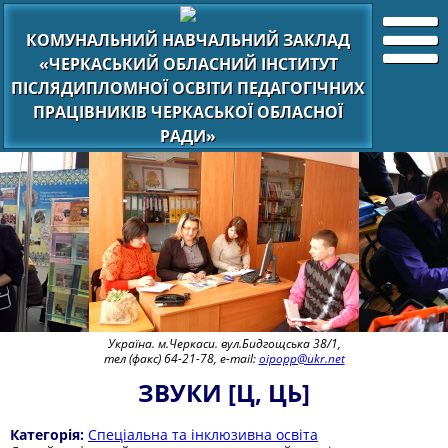
КОМУНАЛЬНИЙ НАВЧАЛЬНИЙ ЗАКЛАД
«ЧЕРКАСЬКИЙ ОБЛАСНИЙ ІНСТИТУТ
ПІСЛЯДИПЛОМНОЇ ОСВІТИ ПЕДАГОГІЧНИХ
ПРАЦІВНИКІВ ЧЕРКАСЬКОЇ ОБЛАСНОЇ
РАДИ»
Україна. м.Черкаси. вул.Бидгощська 38/1,
тел (факс) 64-21-78, e-mail:
oipopp@ukr.net
ЗВУКИ [Ц, ЦЬ]
Категорія:
Спеціальна та інклюзивна освіта