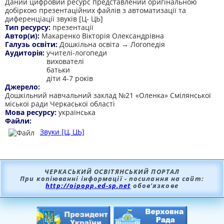
Даний цифровий ресурс представлений оригінальною
добіркою презентаційних файлів з автоматизації та
диференціації звуків [Ц- ЦЬ]
Тип ресурсу:
презентації
Автор(и):
Макаренко Вікторія Олександрівна
Галузь освіти:
Дошкільна освіта → Логопедія
Аудиторія:
учителі-логопеди
вихователі
батьки
діти 4-7 років
Джерело:
Дошкільний навчальний заклад №21 «Оленка» Смілянської
міської ради Черкаської області
Мова ресурсу:
українська
Файли:
Звуки [Ц, ЦЬ]
ЧЕРКАСЬКИЙ ОСВІТЯНСЬКИЙ ПОРТАЛ
При копіюванні інформації - посилання на сайт:
http://oipopp.ed-sp.net
обов’язкове