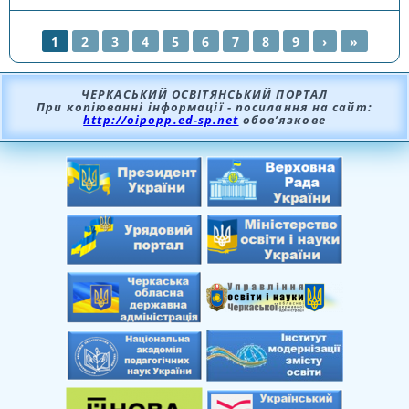
1
2
3
4
5
6
7
8
9
›
»
СТОРІНКИ
ЧЕРКАСЬКИЙ ОСВІТЯНСЬКИЙ ПОРТАЛ
При копіюванні інформації - посилання на сайт:
http://oipopp.ed-sp.net
обов’язкове