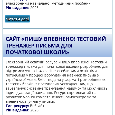
електронний навчально- методичний посібник
Рік видання:
2026
Читати далі
про Електронний навчально- методичний
посібник «Творчість без меж. Арт-
терапевтичні практики для підтримки дітей
з ООП»
САЙТ «ПИШУ ВПЕВНЕНО! ТЕСТОВИЙ
ТРЕНАЖЕР ПИСЬМА ДЛЯ
ПОЧАТКОВОЇ ШКОЛИ»
Електронний освітній ресурс «Пишу впевнено! Тестовий
тренажер письма для початкової школи» розроблено для
підтримки учнів 1–4 класів з особливими освітніми
потребами у процесі формування навичок письма з
української мови. Зміст подано у форматі різнорівневих
тестових блоків із поступовим ускладненням, що
забезпечує системне тренування навичок та можливість
індивідуалізації навчання. Ресурс спрямований на
розвиток мовної компетентності, самоконтролю та
впевненості учнів у письмі.
Тип ресурсу:
Вебсайт
Рік видання:
2026