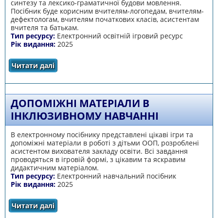
синтезу та лексико-граматичної будови мовлення.
Посібник буде корисним вчителям-логопедам, вчителям-
дефектологам, вчителям початкових класів, асистентам
вчителя та батькам.
Тип ресурсу:
Електронний освітній ігровий ресурс
Рік видання:
2025
Читати далі
про Інтерактивний тренажер з корекції
дисграфії
ДОПОМІЖНІ МАТЕРІАЛИ В
ІНКЛЮЗИВНОМУ НАВЧАННІ
В електронному посібнику представлені цікаві ігри та
допоміжні матеріали в роботі з дітьми ООП, розроблені
асистентом вихователя закладу освіти. Всі завдання
проводяться в ігровій формі, з цікавим та яскравим
дидактичним матеріалом.
Тип ресурсу:
Електронний навчальний посібник
Рік видання:
2025
Читати далі
про Допоміжні матеріали в інклюзивному
навчанні