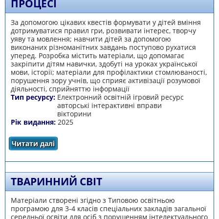
ПРОЦЕСІ
За допомогою цікавих квестів формувати у дітей вміння
дотримуватися правил гри, розвивати інтерес, творчу
уяву та мовлення; навчити дітей за допомогою
виконаних різноманітних завдань поступово рухатися
уперед. Розробка містить матеріали, що допомагає
закріпити дітям навички, здобуті на уроках української
мови, історії; матеріали для профілактики стомлюваності,
порушення зору учнів, що сприяє активізації розумової
діяльності, сприйняттю інформації
Тип ресурсу:
Електронний освітній ігровий ресурс
авторські інтерактивні вправи
вікторини
Рік видання:
2025
Читати далі
про Використання інтерактивних технологій
у виховному процесі
ТВАРИННИЙ СВІТ
Матеріали створені згідно з Типовою освітньою
програмою для 3-4 класів спеціальних закладів загальної
середньої освіти для осіб з порушенням інтелектуального