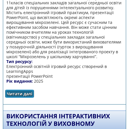
11класів спеціальних закладів загальної середньої освіти
для дітей із порушеннями інтелектуального розвитку.
Містить електронний ігровий практикум, презентації
PowerPoint, що висвітлюють окремі аспекти
вирощування мікрозелені. Цей ресурс є сучасним та
ефективним засобом навчання. Він може стати цінним
помічником вчителям на уроках технологій
(квітникарство) у спеціальних закладах загальної
середньої освіти, може бути використаний вихователями
у позаурочній діяльності (гурток з вирощування
мікрозелені) або для реалізації інтегрованого проекту в
школі “Мікрозелень у шкільному харчуванні”.
Тип ресурсу:
Електронний освітній ігровий ресурс створений в
LearningApps
презентації PowerPoint
Рік видання:
2025
Читати далі
про Збірка матеріалів "Вирощуємо
мікрозелень разом" для дітей з ООП
ВИКОРИСТАННЯ ІНТЕРАКТИВНИХ
ТЕХНОЛОГІЙ У ВИХОВНОМУ