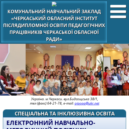
КОМУНАЛЬНИЙ НАВЧАЛЬНИЙ ЗАКЛАД
«ЧЕРКАСЬКИЙ ОБЛАСНИЙ ІНСТИТУТ
ПІСЛЯДИПЛОМНОЇ ОСВІТИ ПЕДАГОГІЧНИХ
ПРАЦІВНИКІВ ЧЕРКАСЬКОЇ ОБЛАСНОЇ
РАДИ»
Україна. м.Черкаси. вул.Бидгощська 38/1,
тел (факс) 64-21-78, e-mail:
oipopp@ukr.net
СПЕЦІАЛЬНА ТА ІНКЛЮЗИВНА ОСВІТА
ЕЛЕКТРОННИЙ НАВЧАЛЬНО-