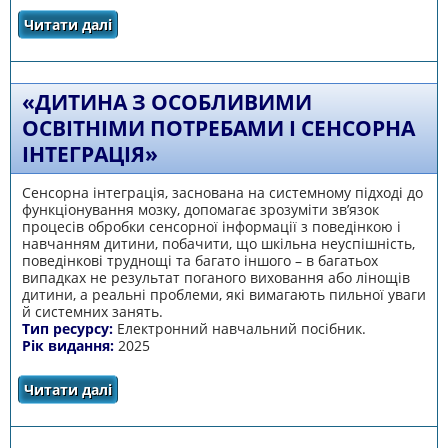
Читати далі
про Сайт «Пишу впевнено! Тестовий
тренажер письма для початкової школи»
«ДИТИНА З ОСОБЛИВИМИ
ОСВІТНІМИ ПОТРЕБАМИ І СЕНСОРНА
ІНТЕГРАЦІЯ»
Сенсорна інтеграція, заснована на системному підході до
функціонування мозку, допомагає зрозуміти зв’язок
процесів обробки сенсорної інформації з поведінкою і
навчанням дитини, побачити, що шкільна неуспішність,
поведінкові труднощі та багато іншого – в багатьох
випадках не результат поганого виховання або лінощів
дитини, а реальні проблеми, які вимагають пильної уваги
й системних занять.
Тип ресурсу:
Електронний навчальний посібник.
Рік видання:
2025
Читати далі
про «Дитина з особливими освітніми
потребами і сенсорна інтеграція»