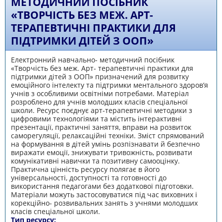
МЕТОДИЧНИЙ ПОСІБНИК
«ТВОРЧІСТЬ БЕЗ МЕЖ. АРТ-
ТЕРАПЕВТИЧНІ ПРАКТИКИ ДЛЯ
ПІДТРИМКИ ДІТЕЙ З ООП»
Електронний навчально- методичний посібник
«Творчість без меж. Арт- терапевтичні практики для
підтримки дітей з ООП» призначений для розвитку
емоційного інтелекту та підтримки ментального здоров’я
учнів з особливими освітніми потребами. Матеріал
розроблено для учнів молодших класів спеціальної
школи. Ресурс поєднує арт-терапевтичні методики з
цифровими технологіями та містить інтерактивні
презентації, практичні заняття, вправи на розвиток
саморегуляції, релаксаційні техніки. Зміст спрямований
на формування в дітей умінь розпізнавати й безпечно
виражати емоції, знижувати тривожність, розвивати
комунікативні навички та позитивну самооцінку.
Практична цінність ресурсу полягає в його
універсальності, доступності та готовності до
використання педагогами без додаткової підготовки.
Матеріали можуть застосовуватися під час виховних і
корекційно- розвивальних занять з учнями молодших
класів спеціальної школи.
Тип ресурсу: