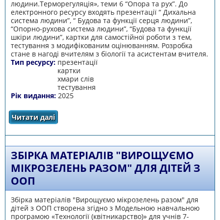
людини.Терморегуляція», теми 6 “Опора та рух”. До
електронного ресурсу входять презентації “ Дихальна
система людини”, “ Будова та функції серця людини”,
“Опорно-рухова система людини”, “Будова та функції
шкіри людини”, картки для самостійної роботи з тем,
тестування з модифікованим оцінюванням. Розробка
стане в нагоді вчителям з біології та асистентам вчителя.
Тип ресурсу:
презентації
картки
хмари слів
тестування
Рік видання:
2025
Читати далі
про Інклюзія. Біологія 8 клас
ЗБІРКА МАТЕРІАЛІВ "ВИРОЩУЄМО
МІКРОЗЕЛЕНЬ РАЗОМ" ДЛЯ ДІТЕЙ З
ООП
Збірка матеріалів "Вирощуємо мікрозелень разом" для
дітей з ООП створена згідно з Модельною навчальною
програмою «Технології (квітникарство)» для учнів 7-