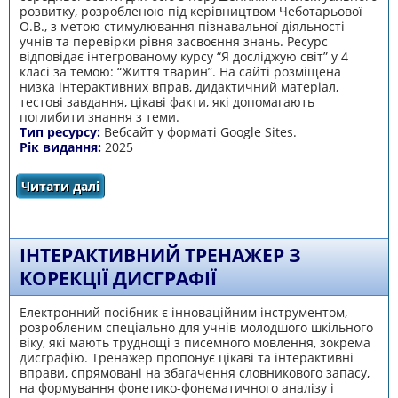
розвитку, розробленою під керівництвом Чеботарьової
О.В., з метою стимулювання пізнавальної діяльності
учнів та перевірки рівня засвоєння знань. Ресурс
відповідає інтегрованому курсу “Я досліджую світ” у 4
класі за темою: “Життя тварин”. На сайті розміщена
низка інтерактивних вправ, дидактичний матеріал,
тестові завдання, цікаві факти, які допомагають
поглибити знання з теми.
Тип ресурсу:
Вебсайт у форматі Google Sites.
Рік видання:
2025
Читати далі
про Тваринний світ
ІНТЕРАКТИВНИЙ ТРЕНАЖЕР З
КОРЕКЦІЇ ДИСГРАФІЇ
Електронний посібник є інноваційним інструментом,
розробленим спеціально для учнів молодшого шкільного
віку, які мають труднощі з писемного мовлення, зокрема
дисграфію. Тренажер пропонує цікаві та інтерактивні
вправи, спрямовані на збагачення словникового запасу,
на формування фонетико-фонематичного аналізу і