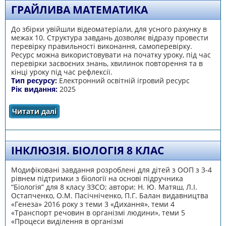
ГРАЙЛИВА МАТЕМАТИКА
До збірки увійшли відеоматеріали, для усного рахунку в
межах 10. Структура завдань дозволяє відразу провести
перевірку правильності виконання, самоперевірку.
Ресурс можна використовувати на початку уроку, під час
перевірки засвоєних знань, хвилинок повторення та в
кінці уроку під час рефлексії.
Тип ресурсу:
Електронний освітній ігровий ресурс
Рік видання:
2025
Читати далі
про Грайлива математика
ІНКЛЮЗІЯ. БІОЛОГІЯ 8 КЛАС
Модифіковані завдання розроблені для дітей з ООП з 3-4
рівнем підтримки з біології на основі підручника
“Біологія” для 8 класу ЗЗСО; автори: Н. Ю. Матяш, Л.І.
Остапченко, О.М. Пасічніченко, П.Г. Балан видавництва
«Генеза» 2016 року з теми 3 «Дихання», теми 4
«Транспорт речовин в організмі людини», теми 5
«Процеси виділення в організмі