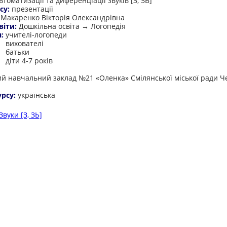
втоматизації та диференціації звуків [З, ЗЬ]
су:
презентації
:
Макаренко Вікторія Олександрівна
віти:
Дошкільна освіта → Логопедія
я:
учителі-логопеди
вихователі
батьки
діти 4-7 років
:
й навчальний заклад №21 «Оленка» Смілянської міської ради Ч
урсу:
українська
Звуки [З, ЗЬ]