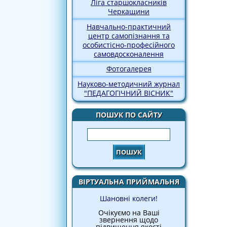
Ліга старшокласників
Черкащини
Навчально-практичний
центр самопізнання та
особистісно-професійного
самовдосконалення
Фотогалерея
Науково-методичний журнал
"ПЕДАГОГІЧНИЙ ВІСНИК"
ПОШУК ПО САЙТУ
Пошук
ВІРТУАЛЬНА ПРИЙМАЛЬНЯ
Шановні колеги!
Очікуємо на Ваші
звернення щодо
підвищення якості