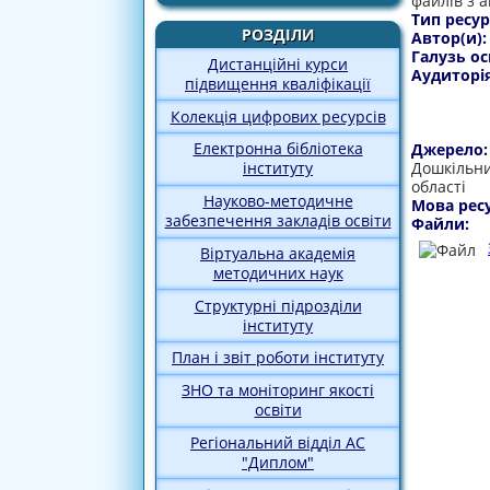
файлів з а
Тип ресур
РОЗДІЛИ
Автор(и)
Галузь ос
Дистанційні курси
Аудиторі
підвищення кваліфікації
Колекція цифрових ресурсів
Електронна бібліотека
Джерело
Дошкільни
інституту
області
Науково-методичне
Мова рес
забезпечення закладів освіти
Файли:
Віртуальна академія
методичних наук
Структурні підрозділи
інституту
План і звіт роботи інституту
ЗНО та моніторинг якості
освіти
Регіональний відділ АС
"Диплом"