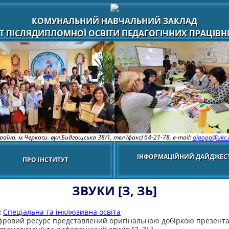
КОМУНАЛЬНИЙ НАВЧАЛЬНИЙ ЗАКЛАД
Т ПІСЛЯДИПЛОМНОЇ ОСВІТИ ПЕДАГОГІЧНИХ ПРАЦІВНИ
раїна. м.Черкаси. вул.Бидгощська 38/1,
тел (факс) 64-21-78, e-mail:
oipopp@ukr.
ІНФОРМАЦІЙНИЙ ДАЙДЖЕС
ПРО ІНСТИТУТ
ЗВУКИ [З, ЗЬ]
:
Спеціальна та інклюзивна освіта
ровий ресурс представлений оригінальною добіркою презент