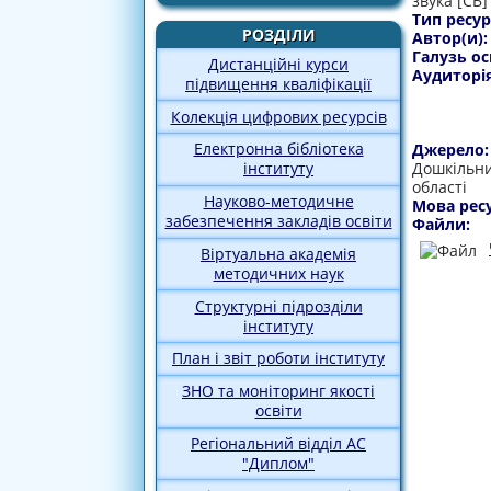
звука [СЬ]
Тип ресур
РОЗДІЛИ
Автор(и)
Галузь ос
Дистанційні курси
Аудиторі
підвищення кваліфікації
Колекція цифрових ресурсів
Електронна бібліотека
Джерело
Дошкільни
інституту
області
Науково-методичне
Мова рес
забезпечення закладів освіти
Файли:
Віртуальна академія
методичних наук
Структурні підрозділи
інституту
План і звіт роботи інституту
ЗНО та моніторинг якості
освіти
Регіональний відділ АС
"Диплом"