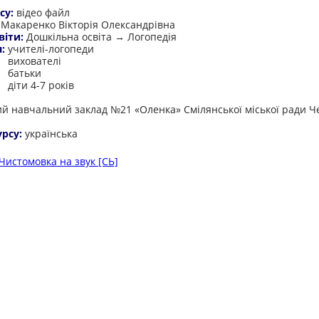
су:
відео файл
:
Макаренко Вікторія Олександрівна
віти:
Дошкільна освіта → Логопедія
я:
учителі-логопеди
вихователі
батьки
діти 4-7 років
:
й навчальний заклад №21 «Оленка» Смілянської міської ради Ч
урсу:
українська
Чистомовка на звук [СЬ]