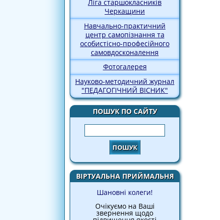
Ліга старшокласників
Черкащини
Навчально-практичний
центр самопізнання та
особистісно-професійного
самовдосконалення
Фотогалерея
Науково-методичний журнал
"ПЕДАГОГІЧНИЙ ВІСНИК"
ПОШУК ПО САЙТУ
Пошук
ВІРТУАЛЬНА ПРИЙМАЛЬНЯ
Шановні колеги!
Очікуємо на Ваші
звернення щодо
підвищення якості