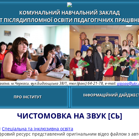
КОМУНАЛЬНИЙ НАВЧАЛЬНИЙ ЗАКЛАД
Т ПІСЛЯДИПЛОМНОЇ ОСВІТИ ПЕДАГОГІЧНИХ ПРАЦІВНИ
раїна. м.Черкаси. вул.Бидгощська 38/1,
тел (факс) 64-21-78, e-mail:
oipopp@ukr.
ІНФОРМАЦІЙНИЙ ДАЙДЖЕС
ПРО ІНСТИТУТ
ЧИСТОМОВКА НА ЗВУК [СЬ]
:
Спеціальна та інклюзивна освіта
ровий ресурс представлений оригінальним відео файлом з авт