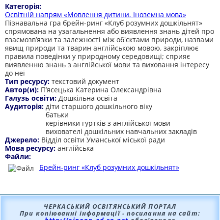
Категорія:
Освітній напрям «Мовлення дитини. Іноземна мова»
Пізнавальна гра брейн-ринг «Клуб розумних дошкільнят»
спрямована на узагальнення або виявлення знань дітей про
взаємозв’язки та залежності між об'єктами природи, назвами
явищ природи та тварин англійською мовою, закріплює
правила поведінки у природному середовищі; сприяє
виявленню знань з англійської мови та виховання інтересу
до неї
Тип ресурсу:
текстовий документ
Автор(и):
П’ясецька Катерина Олександрівна
Галузь освіти:
Дошкільна освіта
Аудиторія:
діти старшого дошкільного віку
батьки
керівники гуртків з англійської мови
вихователі дошкільних навчальних закладів
Джерело:
Відділ освіти Уманської міської ради
Мова ресурсу:
англійська
Файли:
Брейн-ринг «Клуб розумних дошкільнят»
ЧЕРКАСЬКИЙ ОСВІТЯНСЬКИЙ ПОРТАЛ
При копіюванні інформації - посилання на сайт: