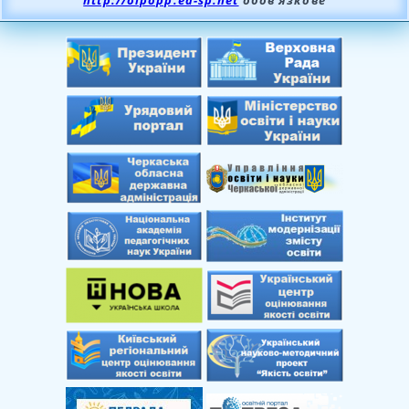
http://oipopp.ed-sp.net
обов’язкове