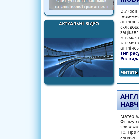
В Україн
іноземно
англійсь
АКТУАЛЬНІ ВІДЕО
складова
зацікавл
мнемокар
мнемотаб
англійсь
Тип рес
Рік вид
Читати 
АНГЛ
НАВЧ
Матеріа
Формуван
зокрема 
10; Пра
запаса д