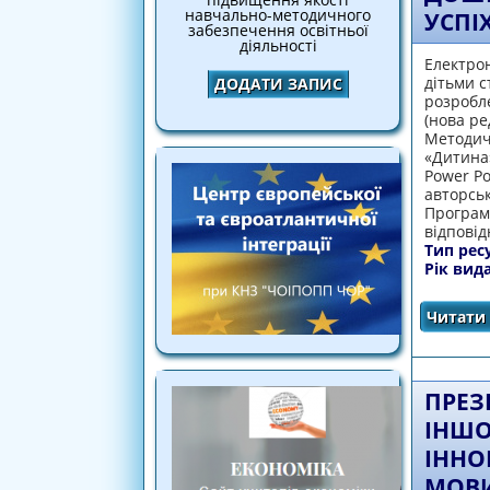
навчально-методичного
УСПІ
забезпечення освітньої
діяльності
Електрон
дітьми с
ДОДАТИ ЗАПИС
розробле
(нова ре
Методичн
«Дитина
Power Po
авторськ
Програми
відповід
Тип рес
Рік вид
Читати 
ПРЕЗ
ІНШО
ІННО
МОВ