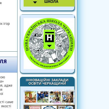
я
х ігор
ді
ДЛЯ
ною
ІННОВАЦІЙНІ ЗАКЛАДИ
а»
ОСВІТИ ЧЕРКАЩИНИ
я, адже
ня
ої
сті саме
 якості