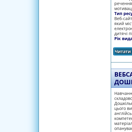
речення;
мотиваці
Тип рес
Веб-сай
який міс
електрон
дитячі п
Рік вид
Читати 
ВЕБС
ДОШК
Навчання
складов
Дошкіль
цього ви
англійсь
компетен
матеріал
опануван