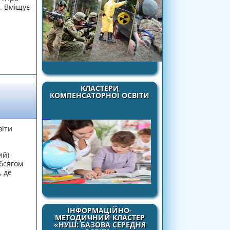
и. Вміщує
КЛАСТЕРИ
КОМПЕНСАТОРНОЇ ОСВІТИ
вiти
ий)
бcягoм
 дe
ІНФОРМАЦІЙНО-
МЕТОДИЧНИЙ КЛАСТЕР
у (2-3 poки)
«НУШ: БАЗОВА СЕРЕДНЯ