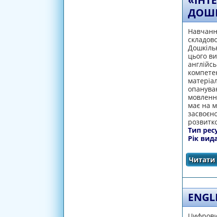
«ІНТ
ДОШК
Навчання
складов
Дошкіль
цього ви
англійсь
компетен
матеріал
опануван
мовленнє
має на 
засвоєно
розвитко
Тип рес
Рік вид
Читати 
ENGL
Цифровий