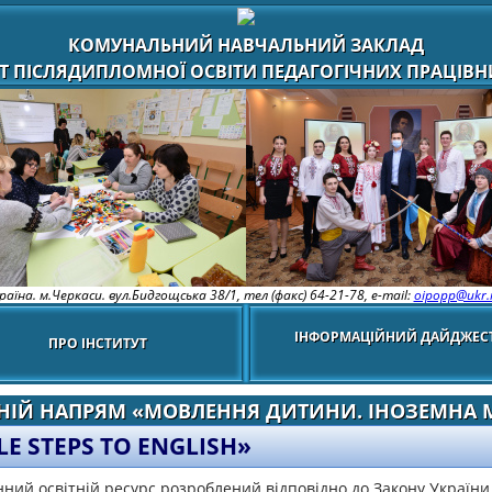
КОМУНАЛЬНИЙ НАВЧАЛЬНИЙ ЗАКЛАД
Т ПІСЛЯДИПЛОМНОЇ ОСВІТИ ПЕДАГОГІЧНИХ ПРАЦІВНИ
раїна. м.Черкаси. вул.Бидгощська 38/1,
тел (факс) 64-21-78, e-mail:
oipopp@ukr.
ІНФОРМАЦІЙНИЙ ДАЙДЖЕС
ПРО ІНСТИТУТ
ТНІЙ НАПРЯМ «МОВЛЕННЯ ДИТИНИ. ІНОЗЕМНА 
LE STEPS TO ENGLISH»
ний освітній ресурс розроблений відповідно до Закону України