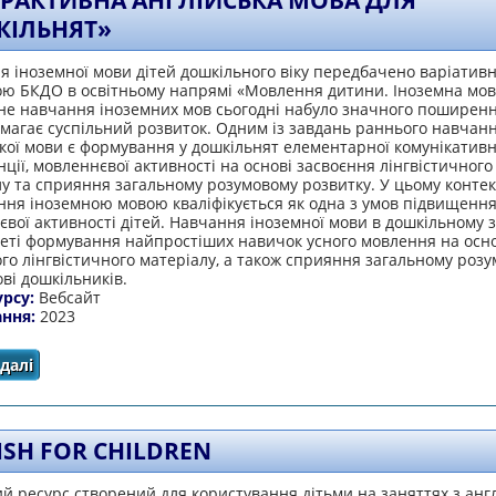
ЕРАКТИВНА АНГЛІЙСЬКА МОВА ДЛЯ
ІЛЬНЯТ»
 іноземної мови дітей дошкільного віку передбачено варіатив
ою БКДО в освітньому напрямі «Мовлення дитини. Іноземна мов
не навчання іноземних мов сьогодні набуло значного поширенн
магає суспільний розвиток. Одним із завдань раннього навчан
кої мови є формування у дошкільнят елементарної комунікативн
ції, мовленнєвої активності на основі засвоєння лінгвістичного
у та сприяння загальному розумовому розвитку. У цьому контек
ня іноземною мовою кваліфікується як одна з умов підвищення
вої активності дітей. Навчання іноземної мови в дошкільному з
меті формування найпростіших навичок усного мовлення на осно
го лінгвістичного матеріалу, а також сприяння загальному роз
ві дошкільників.
урсу:
Вебсайт
ання:
2023
далі
про «Інтерактивна англійська мова для дошкільнят»
ISH FOR CHILDREN
 ресурс створений для користування дітьми на заняттях з англ