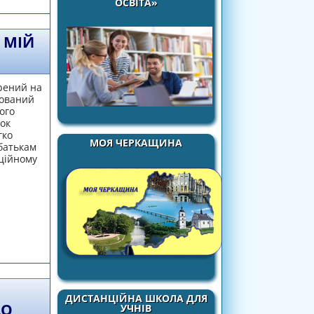
ОСВІТА»
 МІЙ
орений на
мований
ого
ок
гко
МОЯ ЧЕРКАЩИНА
батькам
ційному
альний репетитор
ДИСТАНЦІЙНА ШКОЛА ДЛЯ
ДО
УЧНІВ