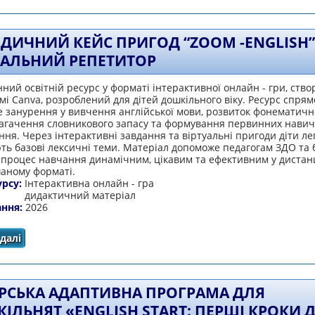
ДИЧНИЙ КЕЙС ПРИГОД “ZOOM -ENGLISH”
УАЛЬНИЙ РЕПЕТИТОР
ний освітній ресурс у форматі інтерактивної онлайн - гри, ств
і Canva, розроблений для дітей дошкільного віку. Ресурс спря
е занурення у вивчення англійської мови, розвиток фонематичн
збагачення словникового запасу та формування первинних навич
ння. Через інтерактивні завдання та віртуальні пригоди діти ле
ть базові лексичні теми. Матеріал допоможе педагогам ЗДО та 
 процес навчання динамічним, цікавим та ефективним у дистан
шаному форматі.
урсу:
Інтерактивна онлайн - гра
дидактичний матеріал
ання:
2026
далі
про Методичний кейс пригод “Zoom -English” Мій вірту
РСЬКА АДАПТИВНА ПРОГРАМА ДЛЯ
ІЛЬНЯТ «ENGLISH START: ПЕРШІ КРОКИ 