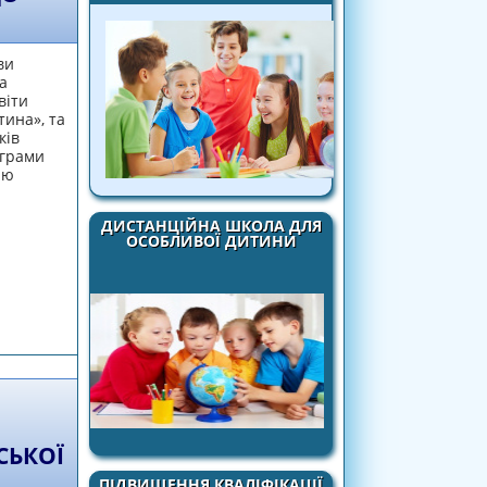
ви
а
віти
тина», та
ків
ограми
ію
ДИСТАНЦІЙНА ШКОЛА ДЛЯ
ОСОБЛИВОЇ ДИТИНИ
ish Start: перші кроки до успіху»
СЬКОЇ
ПІДВИЩЕННЯ КВАЛІФІКАЦІЇ