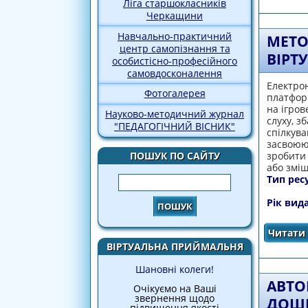
Ліга старшокласників
Черкащини
Навчально-практичний
МЕТО
центр самопізнання та
ВІРТ
особистісно-професійного
самовдосконалення
Електрон
Фотогалерея
платформ
на ігров
Науково-методичний журнал
слуху, 
"ПЕДАГОГІЧНИЙ ВІСНИК"
спілкува
засвоюю
ПОШУК ПО САЙТУ
зробити
або змі
Пошук
Тип рес
Рік вид
Читати 
ВІРТУАЛЬНА ПРИЙМАЛЬНЯ
Шановні колеги!
АВТО
Очікуємо на Ваші
звернення щодо
ДОШК
підвищення якості