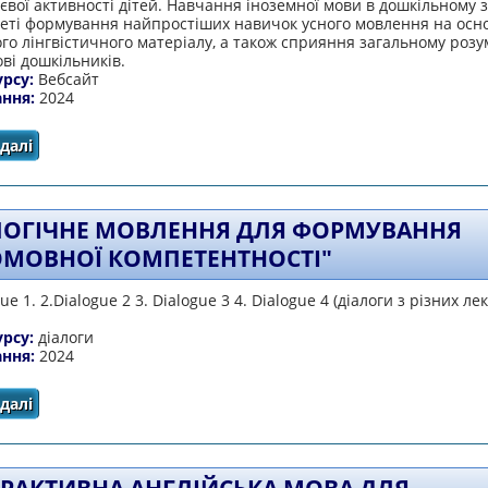
вої активності дітей. Навчання іноземної мови в дошкільному з
меті формування найпростіших навичок усного мовлення на осно
го лінгвістичного матеріалу, а також сприяння загальному роз
ві дошкільників.
урсу:
Вебсайт
ання:
2024
далі
про Вебсайт «Інтерактивна англійська мова для дошкі
ЛОГІЧНЕ МОВЛЕННЯ ДЛЯ ФОРМУВАННЯ
МОВНОЇ КОМПЕТЕНТНОСТІ"
gue 1. 2.Dialogue 2 3. Dialogue 3 4. Dialogue 4 (діалоги з різних л
урсу:
діалоги
ання:
2024
далі
про "Діалогічне мовлення для формування іншомовної 