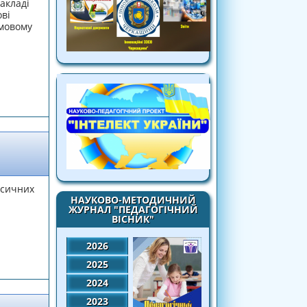
акладі
ві
умовому
льнят»
ексичних
НАУКОВО-МЕТОДИЧНИЙ
ЖУРНАЛ "ПЕДАГОГІЧНИЙ
ВІСНИК"
2026
компетентності"
2025
2024
2023