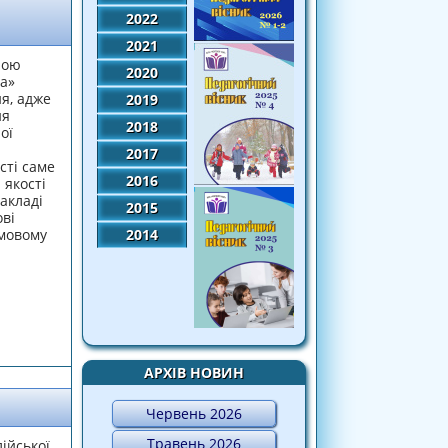
2022
2021
ною
2020
а»
я, адже
2019
ня
2018
ої
2017
сті саме
2016
 якості
акладі
2015
ві
умовому
2014
АРХІВ НОВИН
Червень 2026
Травень 2026
ійської