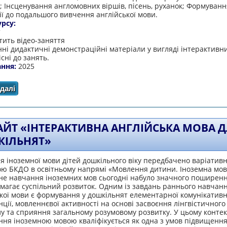
 Інсценування англомовних віршів, пісень, руханок; Формуванн
ї до подальшого вивчення англійської мови.
урсу:
т
тить відео-заняття
ні дидактичні демонстраційні матеріали у вигляді інтерактивни
існі до занять.
ання:
2025
далі
про Англійська мова у дошкільному навчальному закла
АЙТ «ІНТЕРАКТИВНА АНГЛІЙСЬКА МОВА 
ІЛЬНЯТ»
 іноземної мови дітей дошкільного віку передбачено варіатив
ою БКДО в освітньому напрямі «Мовлення дитини. Іноземна мов
не навчання іноземних мов сьогодні набуло значного поширенн
магає суспільний розвиток. Одним із завдань раннього навчан
кої мови є формування у дошкільнят елементарної комунікативн
ції, мовленнєвої активності на основі засвоєння лінгвістичного
у та сприяння загальному розумовому розвитку. У цьому контек
ня іноземною мовою кваліфікується як одна з умов підвищення