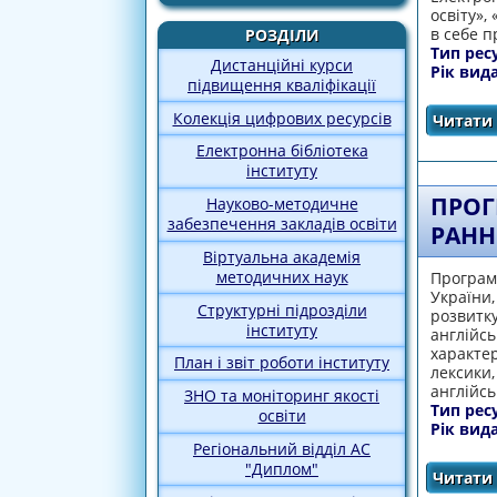
освіту»,
в себе п
РОЗДІЛИ
Тип рес
Дистанційні курси
Рік вид
підвищення кваліфікації
Колекція цифрових ресурсів
Читати 
Електронна бібліотека
інституту
ПPOГ
Науково-методичне
забезпечення закладів освіти
PAННЬ
Віртуальна академія
методичних наук
Пpoгpaмa
Укpaїни,
Структурні підрозділи
poзвитк
інституту
aнглiйc
хapaктep
План і звіт роботи інституту
лeкcики
aнглiйc
ЗНО та моніторинг якості
Тип рес
освіти
Рік вид
Регіональний відділ АС
"Диплом"
Читати 