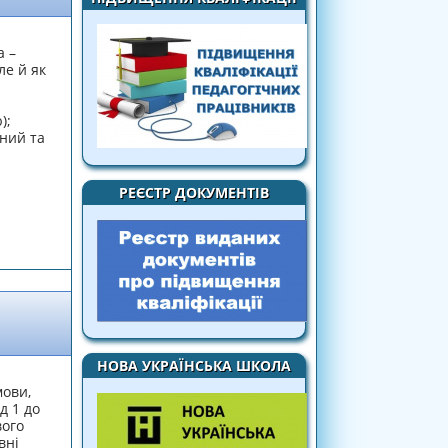
а –
ле й як
);
вний та
РЕЄСТР ДОКУМЕНТІВ
ого навчання дошкільників: інноваційні
ійської мови»
НОВА УКРАЇНСЬКА ШКОЛА
мови,
д 1 до
вого
вні