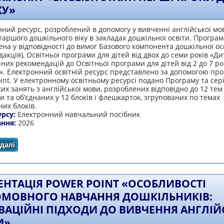
ХУ»
ний ресурс, розроблений в допомогу у вивченні англійської мо
таршого дошкільного віку в закладах дошкільної освіти. Програм
на у відповідності до вимог Базового компонента дошкільної ос
дакція), Освітньої програми для дітей від двох до семи років «Ди
их рекомендацій до Освітньої програми для дітей від 2 до 7 ро
». Електронний освітній ресурс представлено за допомогою пр
int. У електронному освітньому ресурсі подано Програму та сер
их занять з англійської мови, розроблених відповідно до 12 тем
 та об’єднаних у 12 блоків і флешкарток, згрупованих по темах
них блоків.
урсу:
Електронний навчальний посібник
ання:
2026
далі
про Авторська адаптивна програма для дошкільнят «Engl
ЕНТАЦІЯ POWER POINT «ОСОБЛИВОСТІ
МОВНОГО НАВЧАННЯ ДОШКІЛЬНИКІВ:
ВАЦІЙНІ ПІДХОДИ ДО ВИВЧЕННЯ АНГЛІЙ
И»