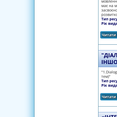
мовленнє
має на 
засвоєно
розвитко
Тип рес
Рік вид
Читати 
"ДІА
ІНШО
"1.Dialo
тем)"
Тип рес
Рік вид
Читати 