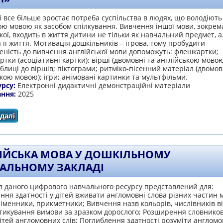
і все більше зростає потреба суспільства в людях, що володіють
ю мовою як засобом спілкування. Вивчення іншої мови, зокрем
кої, входить в життя дитини не тільки як навчальний предмет, а
 її життя. Мотивація дошкільників – ігрова, тому пробудити
еність до вивчення англійської мови допоможуть: флешкартки;
тки (асоціативні картки); вірші (двомовні та англійською мовою
лиці до віршів; піктограми; ритміко-пісенний матеріал (двомо
кою мовою); ігри; анімовані картинки та мультфільми.
урсу:
Електронні дидактичні демонстраційні матеріали
ання:
2025
далі
про Презентація Power Point «Особливості іншомовн
підходи до вивчення англ
ІЙСЬКА МОВА У ДОШКІЛЬНОМУ
АЛЬНОМУ ЗАКЛАДІ
л даного цифрового навчального ресурсу представлений для:
ня здатності у дітей вживати англомовні слова різних частин 
іменники, прикметники; Вивчення назв кольорів, числівників ві
ктикування вимови за зразком дорослого; Розширення словнико
ітей англомовних слів; Поглиблення здатності розуміти англомо