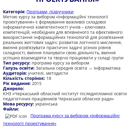
Категорія:
Програми, підручники
Метою курсу за вибором «Інформаційні технології
проектування» є формування важливої складової
інформатичної компетентності учнів – ключових
компетенцій, необхідних для впевненого та ефективного
використання інформаційних технологій для розв’язання
реальних життєвих задач; розвиток логічного мислення,
вміння розв’язувати практичні задачі різних рівнів
складності, вміння планувати свою діяльність, вміння
успішно взаємодіяти та творчо працювати у складі групи
Тип ресурсу:
програма курсу за вибором
Галузь освіти:
Загальна середня освіта → Інформатика
Аудиторія:
учителі. методисти
Кількість сторінок:
18
Рік видання:
2015
Джерело:
КНЗ «Черкаський обласний інститут післядипломної освіти
педагогічних працівників Черкаської обласної ради»
Мова ресурсу:
українська
Файли:
Програма курсу за вибором «Інформаційні
технології проектування»