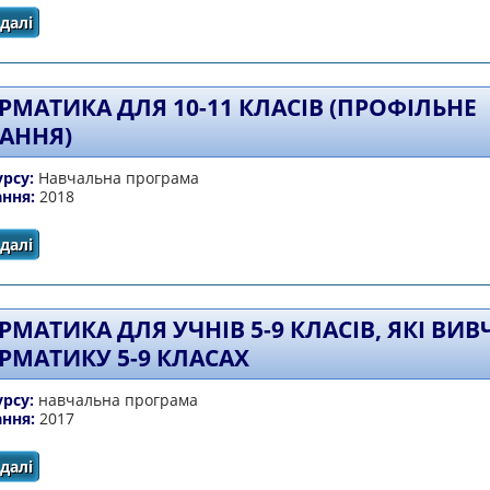
далі
про НАВЧАЛЬНА ПРОГРАМА ВИБІРКОВО-ОБОВ’ЯЗКОВО
ЗАГАЛЬНООСВІТНІХ НАВЧАЛЬНИХ ЗАКЛА
РМАТИКА ДЛЯ 10-11 КЛАСІВ (ПРОФІЛЬНЕ
АННЯ)
урсу:
Навчальна програма
ання:
2018
далі
про Інформатика для 10-11 класів (профільне навчання)
РМАТИКА ДЛЯ УЧНІВ 5-9 КЛАСІВ, ЯКІ ВИ
РМАТИКУ 5-9 КЛАСАХ
урсу:
навчальна програма
ання:
2017
далі
про Інформатика для учнів 5-9 класів, які вивчали інфо