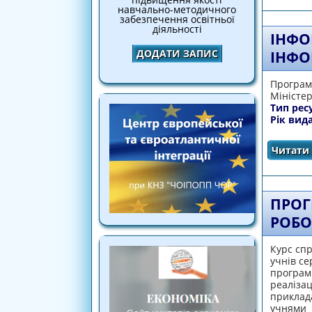
навчально-методичного
забезпечення освітньої
діяльності
ІНФО
ДОДАТИ ЗАПИС
ІНФО
Програма
Міністер
Тип рес
Рік вид
Читати 
ПРОГ
РОБО
Курс спр
учнів се
програмн
реалізац
приклад
учнями