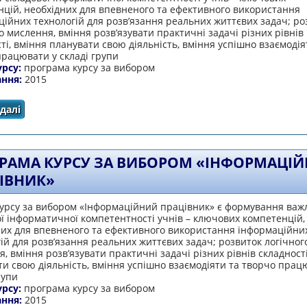
цій, необхідних для впевненого та ефективного використання
ійних технологій для розв’язання реальних життєвих задач; ро
о мислення, вміння розв’язувати практичні задачі різних рівнів
ті, вміння планувати свою діяльність, вміння успішно взаємодія
рацювати у складі групи
урсу:
програма курсу за вибором
ання:
2015
далі
про Програма курсу за вибором «Інформаційні техноло
РАМА КУРСУ ЗА ВИБОРОМ «ІНФОРМАЦІ
ІВНИК»
урсу за вибором «Інформаційний працівник» є формування важ
ї інформатичної компетентності учнів – ключових компетенцій,
них для впевненого та ефективного використання інформаційни
ій для розв’язання реальних життєвих задач; розвиток логічног
, вміння розв’язувати практичні задачі різних рівнів складності
и свою діяльність, вміння успішно взаємодіяти та творчо прац
рупи
урсу:
програма курсу за вибором
ання:
2015