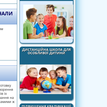
ВЧАЛИ
ом
ДИСТАНЦІЙНА ШКОЛА ДЛЯ
рматику 2-4 класах
ОСОБЛИВОЇ ДИТИНИ
готовку
творення
в їх
вання на
самими ж
ПІДВИЩЕННЯ КВАЛІФІКАЦІЇ