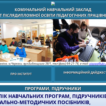
КОМУНАЛЬНИЙ НАВЧАЛЬНИЙ ЗАКЛАД
Т ПІСЛЯДИПЛОМНОЇ ОСВІТИ ПЕДАГОГІЧНИХ ПРАЦІВНИ
раїна. м.Черкаси. вул.Бидгощська 38/1,
тел (факс) 64-21-78, e-mail:
oipopp@ukr.
ІНФОРМАЦІЙНИЙ ДАЙДЖЕС
ПРО ІНСТИТУТ
ПРОГРАМИ, ПІДРУЧНИКИ
ЛІК НАВЧАЛЬНИХ ПРОГРАМ, ПІДРУЧНИКІВ
АЛЬНО-МЕТОДИЧНИХ ПОСІБНИКІВ,