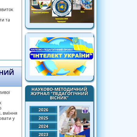
звиток
ти та
гії проектування»
ЙНИЙ
НАУКОВО-МЕТОДИЧНИЙ
ливої
ЖУРНАЛ "ПЕДАГОГІЧНИЙ
ВІСНИК"
х
о
2026
, вміння
2025
ювати у
2024
2023