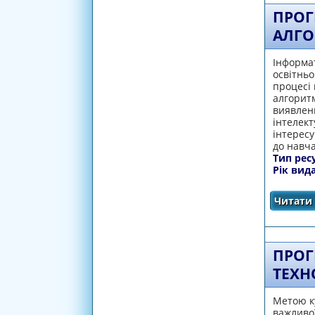
ПРОГ
АЛГО
Інформат
освітньо
процесі
алгоритм
виявленн
інтелект
інтересу
до навч
Тип рес
Рік вид
Читати 
ПРОГ
ТЕХН
Метою ку
важливої