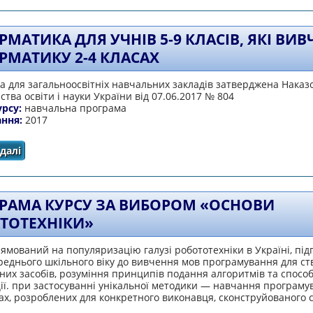
РМАТИКА ДЛЯ УЧНІВ 5-9 КЛАСІВ, ЯКІ ВИ
РМАТИКУ 2-4 КЛАСАХ
 для загальноосвітніх навчальних закладів затверджена Наказ
ства освіти і науки України від 07.06.2017 № 804
урсу:
навчальна програма
ання:
2017
далі
про Інформатика для учнів 5-9 класів, які вивчали інфо
РАМА КУРСУ ЗА ВИБОРОМ «ОСНОВИ
ТОТЕХНІКИ»
ямований на популяризацію галузі робототехніки в Україні, під
реднього шкільного віку до вивчення мов програмування для с
их засобів, розуміння принципів подання алгоритмів та способі
ії. при застосуванні унікальної методики — навчання програму
ах, розроблених для конкретного виконавця, сконструйованого 