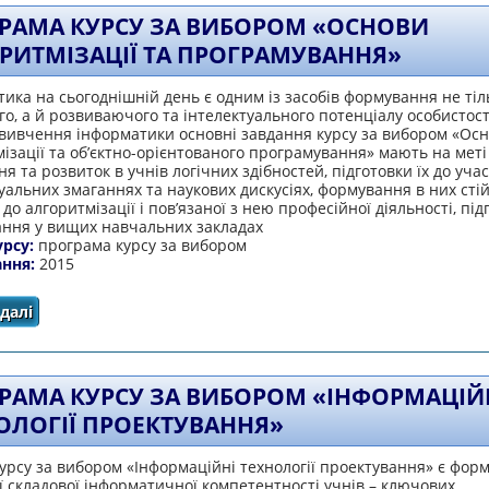
РАМА КУРСУ ЗА ВИБОРОМ «ОСНОВИ
РИТМІЗАЦІЇ ТА ПРОГРАМУВАННЯ»
ика на сьогоднішній день є одним із засобів формування не тіл
го, а й розвиваючого та інтелектуального потенціалу особистост
 вивчення інформатики основні завдання курсу за вибором «Ос
ізації та об’єктно-орієнтованого програмування» мають на меті
я та розвиток в учнів логічних здібностей, підготовки їх до учас
уальних змаганнях та наукових дискусіях, формування в них сті
 до алгоритмізації і пов’язаної з нею професійної діяльності, під
ання у вищих навчальних закладах
урсу:
програма курсу за вибором
ання:
2015
далі
про Програма курсу за вибором «Основи алгоритмізаці
РАМА КУРСУ ЗА ВИБОРОМ «ІНФОРМАЦІЙ
ОЛОГІЇ ПРОЕКТУВАННЯ»
рсу за вибором «Інформаційні технології проектування» є фор
 складової інформатичної компетентності учнів – ключових