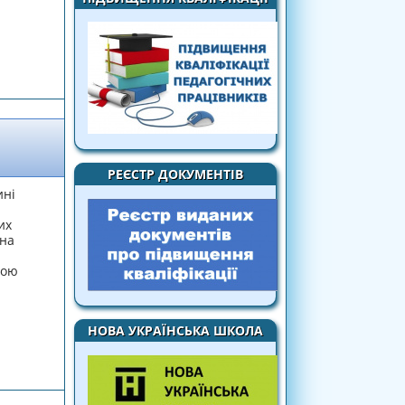
и»
РЕЄСТР ДОКУМЕНТІВ
ині
их
ьна
рою
НОВА УКРАЇНСЬКА ШКОЛА
РНОЇ ГРАФІКИ»