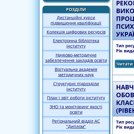
РЕКО
ВИКО
РОЗДІЛИ
ПРОЦ
Дистанційні курси
підвищення кваліфікації
ПСИХ
Колекція цифрових ресурсів
УКРА
Електронна бібліотека
Тип рес
інституту
Рік вид
Науково-методичне
забезпечення закладів освіти
Читати 
Віртуальна академія
методичних наук
Структурні підрозділи
НАВЧ
інституту
ОБОВ
План і звіт роботи інституту
КЛАС
ЗНО та моніторинг якості
(РІВ
освіти
Регіональний відділ АС
Тип рес
"Диплом"
Рік вид