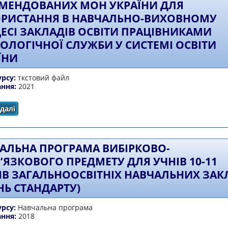
МЕНДОВАНИХ МОН УКРАЇНИ ДЛЯ
РИСТАННЯ В НАВЧАЛЬНО-ВИХОВНОМУ
ЕСІ ЗАКЛАДІВ ОСВІТИ ПРАЦІВНИКАМИ
ОЛОГІЧНОЇ СЛУЖБИ У СИСТЕМІ ОСВІТИ
ЇНИ
урсу:
ткстовий файл
ання:
2021
далі
про Перелік навчальних програм, підручників т
рекомендованих МОН України для використання в навч
працівниками психологічної служби у
АЛЬНА ПРОГРАМА ВИБІРКОВО-
’ЯЗКОВОГО ПРЕДМЕТУ ДЛЯ УЧНІВ 10-11
ІВ ЗАГАЛЬНООСВІТНІХ НАВЧАЛЬНИХ ЗАК
ЕНЬ СТАНДАРТУ)
урсу:
Навчальна програма
ання:
2018