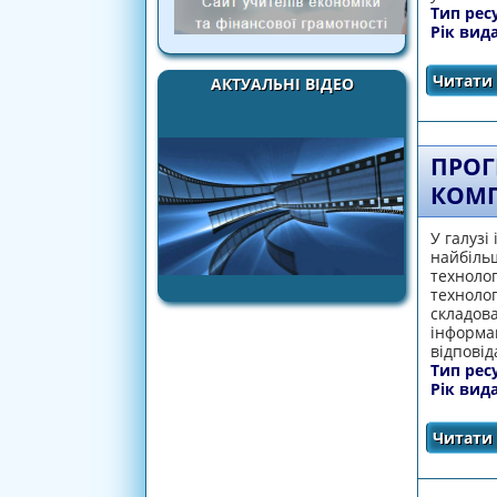
Тип рес
Рік вид
Читати 
АКТУАЛЬНІ ВІДЕО
ПРОГ
КОМП
У галузі
найбіль
технолог
технолог
складов
інформац
відпові
Тип рес
Рік вид
Читати 