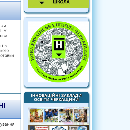
ьки
і. У
нови
ті в
йкого
готовки
ї та програмування»
ІННОВАЦІЙНІ ЗАКЛАДИ
ОСВІТИ ЧЕРКАЩИНИ
НІ
мування