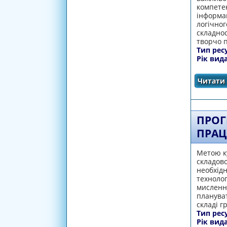
компетен
інформац
логічног
складнос
творчо п
Тип рес
Рік вид
Читати 
ПРОГ
ПРАЦ
Метою к
складово
необхід
технолог
мислення
плануват
складі г
Тип рес
Рік вид