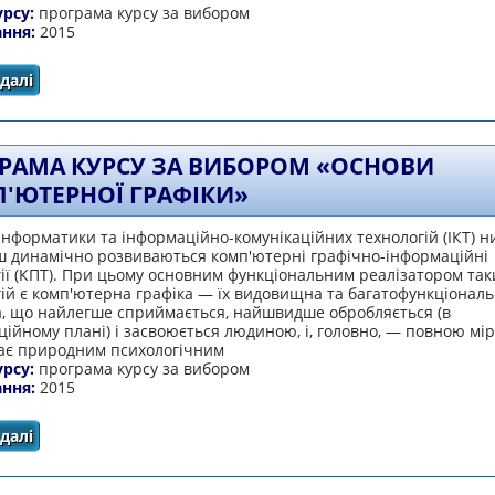
урсу:
програма курсу за вибором
ання:
2015
далі
про Програма курсу за вибором «Основи робототехнік
РАМА КУРСУ ЗА ВИБОРОМ «ОСНОВИ
'ЮТЕРНОЇ ГРАФІКИ»
 інформатики та інформаційно-комунікаційних технологій (ІКТ) н
ш динамічно розвиваються комп'ютерні графічно-інформаційні
ії (КПТ). При цьому основним функціональним реалізатором так
ій є комп'ютерна графіка — їх видовищна та багатофункціонал
а, що найлегше сприймається, найшвидше обробляється (в
ійному плані) і засвоюється людиною, і, головно, — повною мі
дає природним психологічним
урсу:
програма курсу за вибором
ання:
2015
далі
про ПРОГРАМА КУРСУ ЗА ВИБОРОМ «ОСНОВИ КОМП'ЮТЕ