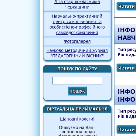
Ліга старшокласників
Читати 
Черкащини
Навчально-практичний
центр самопізнання та
особистісно-професійного
ІНФО
самовдосконалення
НАВЧ
Фотогалерея
Тип рес
Науково-методичний журнал
Рік вид
"ПЕДАГОГІЧНИЙ ВІСНИК"
Читати 
ПОШУК ПО САЙТУ
Пошук
ІНФО
ІНФО
ВІРТУАЛЬНА ПРИЙМАЛЬНЯ
Тип рес
Рік вид
Шановні колеги!
Очікуємо на Ваші
Читати 
звернення щодо
підвищення якості