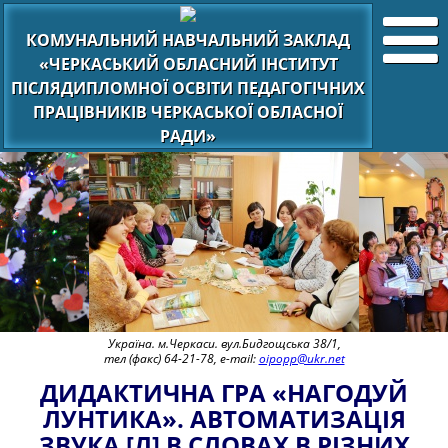
КОМУНАЛЬНИЙ НАВЧАЛЬНИЙ ЗАКЛАД
«ЧЕРКАСЬКИЙ ОБЛАСНИЙ ІНСТИТУТ
ПІСЛЯДИПЛОМНОЇ ОСВІТИ ПЕДАГОГІЧНИХ
ПРАЦІВНИКІВ ЧЕРКАСЬКОЇ ОБЛАСНОЇ
РАДИ»
Україна. м.Черкаси. вул.Бидгощська 38/1,
тел (факс) 64-21-78, e-mail:
oipopp@ukr.net
ДИДАКТИЧНА ГРА «НАГОДУЙ
ЛУНТИКА». АВТОМАТИЗАЦІЯ
ЗВУКА [Л] В СЛОВАХ В РІЗНИХ