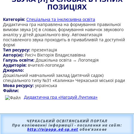
ПОЗИЦІЯХ
Категорія:
Спеціальна та інклюзивна освіта
Дидактична гра направлена на формування правильної
вимови звука [л] в словах, формування навичок звукового
аналізу у дітей дошкільного віку. Автоматизація
поставленого звука проходить в привабливій та доступній
формі
Тип ресурсу:
презентація
Автор(и):
Рисіч Вікторія Владиславівна
Галузь освіти:
Дошкільна освіта → Логопедія
Аудиторія:
вчителі-логопеди
Джерело:
Дошкільний навчальний заклад (дитячий садок)
спеціального типу №31 «Калинка» Черкаської міської ради
Мова ресурсу:
українська
Файли:
Дидактична гра «Нагодуй Лунтика»
ЧЕРКАСЬКИЙ ОСВІТЯНСЬКИЙ ПОРТАЛ
При копіюванні інформації - посилання на сайт:
http://oipopp.ed-sp.net
обов’язкове