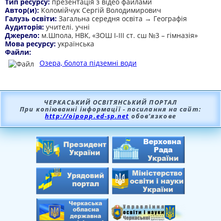
Тип ресурсу:
презентація з відео файлами
Автор(и):
Коломійчук Сергій Володимирович
Галузь освіти:
Загальна середня освіта → Географія
Аудиторія:
учителі. учні
Джерело:
м.Шпола, НВК, «ЗОШ І-ІІІ ст. сш №3 – гімназія»
Мова ресурсу:
українська
Файли:
Озера, болота підземні води
ЧЕРКАСЬКИЙ ОСВІТЯНСЬКИЙ ПОРТАЛ
При копіюванні інформації - посилання на сайт:
http://oipopp.ed-sp.net
обов’язкове