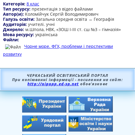
Категорія:
8 клас
Тип ресурсу:
презентація з відео файлами
Автор(и):
Коломійчук Сергій Володимирович
Галузь освіти:
Загальна середня освіта → Географія
Аудиторія:
учителі. учні
Джерело:
м.Шпола, НВК, «ЗОШ І-ІІІ ст. сш №3 – гімназія»
Мова ресурсу:
українська
Файли:
Чорне море. ФГХ, проблеми і перспективи
розвитку
ЧЕРКАСЬКИЙ ОСВІТЯНСЬКИЙ ПОРТАЛ
При копіюванні інформації - посилання на сайт:
http://oipopp.ed-sp.net
обов’язкове