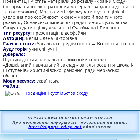
Презентації містять матеріали до розділу «Країни Сходу»
(інформаційно-ілюстративний матеріал і завдання до нього
та відеоролики). Має на меті сформувати в учнів цілісні
уявлення про особливості економічного й політичного
розвитку Османської імперії як традиційного суспільства
Сходу та дати оцінку діяльності Сулеймана І Пишного
Тип ресурсу:
презентації. відеофайли
Автор(и):
Белім Олена Вікторівна
Галузь освіти:
Загальна середня освіта → Всесвітня історія
Аудиторія:
учителі. учні
Джерело:
Шукайводський навчально – виховний комплекс
«Дошкільний навчальний заклад – загальноосвітня школа І-
ІІІ ступенів» Христинівської районної ради Черкаської
області
Мова ресурсу:
українська
Файли:
Традиційні суспільства сходу
ЧЕРКАСЬКИЙ ОСВІТЯНСЬКИЙ ПОРТАЛ
При копіюванні інформації - посилання на сайт:
http://oipopp.ed-sp.net
обов’язкове