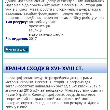
Даний матеріал містить добірку електронних навчальних
матеріалів до практичних робіт із всесвітньої історії для
учнів 8 класу. Мета: робота з історичними джерелами є
важливим засобом формування предметних умінь,
навичок, передбачає переважно самостійну роботу учнів
Тип ресурсу:
розробки уроків
презентація
таблиці
відео та аудіо файли
Рік видання:
2017
Читати далі
про Практичні роботи із всесвітньої історії
для 8 класу
КРАЇНИ СХОДУ В ХVІ- ХVІІІ СТ.
Серія цифрових ресурсів розроблена до програми
«Історія України. Всесвітня історія . Програма для
загальноосвітніх навчальних закладів 5–9 класи (2012 р.
зі змінами 2015 р.)», затвердженої Міністерством освіти і
науки України. Колекція цифрових ресурсів охоплює
теоретичний та практичний матеріал, який можна
використовуватися під час вивчення розділу «Східний
світ» у 8 класі