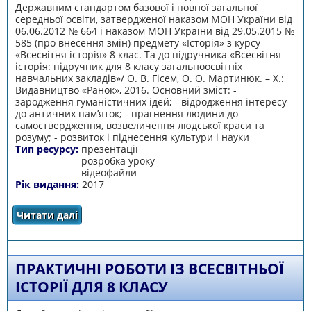
Державним стандартом базової і повної загальної
середньої освіти, затвердженої наказом МОН України від
06.06.2012 № 664 і наказом МОН України від 29.05.2015 №
585 (про внесення змін) предмету «Історія» з курсу
«Всесвітня історія» 8 клас. Та до підручника «Всесвітня
історія: підручник для 8 класу загальноосвітніх
навчальних закладів»/ О. В. Гісем, О. О. Мартинюк. – Х.:
Видавництво «Ранок», 2016. Основний зміст: -
зародження гуманістичних ідей; - відродження інтересу
до античних пам’яток; - прагнення людини до
самоствердження, возвеличення людської краси та
розуму; - розвиток і піднесення культури і науки
Тип ресурсу:
презентації
розробка уроку
відеофайли
Рік видання:
2017
Читати далі
про Європейське Відродження
ПРАКТИЧНІ РОБОТИ ІЗ ВСЕСВІТНЬОЇ
ІСТОРІЇ ДЛЯ 8 КЛАСУ