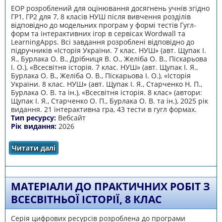
ЕОР розроблений для оцінювання досягнень учнів згідно
ГР1, ГР2 для 7, 8 класів НУШ після вивчення розділів
відповідно до модельних програм у формі тестів Гугл-
форм та інтерактивних ігор в сервісах Wordwall та
LearningApps. Всі завдання розроблені відповідно до
підручників «Історія України. 7 клас. НУШ» (авт. Щупак І.
Я., Бурлака О. В., Дрібниця В. О., Желіба О. В., Піскарьова
І. О.), «Всесвітня історія. 7 клас. НУШ» (авт. Щупак І. Я.,
Бурлака О. В., Желіба О. В., Піскарьова І. О.), «Історія
України. 8 клас. НУШ» (авт. Щупак І. Я., Старченко Н. П.,
Бурлака О. В. та ін.), «Всесвітня історія. 8 клас» (автори:
Щупак І. Я., Старченко О. П., Бурлака О. В. та ін.), 2025 рік
видання. 21 інтерактивна гра, 43 тести в гугл формах.
Тип ресурсу:
Вебсайт
Рік видання:
2026
Читати далі
про Smart-історія: НУШ 7-8
МАТЕРІАЛИ ДО ПРАКТИЧНИХ РОБІТ З
ВСЕСВІТНЬОЇ ІСТОРІЇ, 8 КЛАС
Серія цифрових ресурсів розроблена до програми