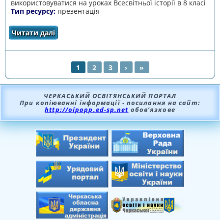
використовуватися на уроках Всесвітньої історії в 8 класі
Тип ресурсу:
презентація
Читати далі
про Московське царство на шляху до імперії
1
2
3
›
»
СТОРІНКИ
ЧЕРКАСЬКИЙ ОСВІТЯНСЬКИЙ ПОРТАЛ
При копіюванні інформації - посилання на сайт:
http://oipopp.ed-sp.net
обов’язкове