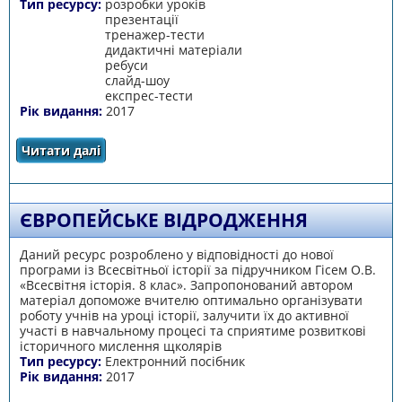
Тип ресурсу:
розробки уроків
презентації
тренажер-тести
дидактичні матеріали
ребуси
слайд-шоу
експрес-тести
Рік видання:
2017
Читати далі
про КРАЇНИ СХОДУ В ХVІ- ХVІІІ ст.
ЄВРОПЕЙСЬКЕ ВІДРОДЖЕННЯ
Даний ресурс розроблено у відповідності до нової
програми із Всесвітньої історії за підручником Гісем О.В.
«Всесвітня історія. 8 клас». Запропонований автором
матеріал допоможе вчителю оптимально організувати
роботу учнів на уроці історії, залучити їх до активної
участі в навчальному процесі та сприятиме розвиткові
історичного мислення щколярів
Тип ресурсу:
Електронний посібник
Рік видання:
2017