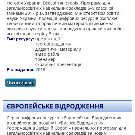
«Історія України. Всесвітня історія. Програма для
загальноосвітніх навчальних закладів 5–9 класи (зі
змінами 2017 р.)», затвердженої Міністерством освіти і
науки України. Колекція цифрових ресурсів охоплює
теоретичний та практичний матеріал, який можна
використовувати під час проведення практичних робіт з
всесвітньої історії у 8 класі
Тип ресурсу:
презентації
тестові завдання
дидактичні матеріали
відео файли
тренажер
скрайбінг презентація
Рік видання:
2018
Читати далі
про Матеріали до практичних робіт з
всесвітньої історії, 8 клас
ЄВРОПЕЙСЬКЕ ВІДРОДЖЕННЯ
Серію цифрових ресурсів «Європейське Відродження»
розроблено до розділу ІІ «Високе Відродження.
Реформація в Західній Європі» навчальної програми для
загальноосвітніх навчальних закладів за новим