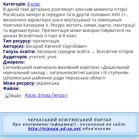
Категорія:
8 клас
В даній темі детально розглянуті ключові моменти історії
Російської імперії в середині та в другій половині ХVІІІ ст.,
визначено характерні риси внутрішньої та зовнішньої
політики Катерини ІІ. Ресурс містить схеми, карти, ілюстрації
та відеоматеріал. Презентація може використовуватися на
уроках Всесвітньої історії в 8 класі
Тип ресурсу:
презентація
Автор(и):
Бесараб Євгеній Сергійович
Галузь освіти:
Загальна середня освіта → Всесвітня історія
Аудиторія:
учителі. учні
Джерело:
Сигнаївський навчально-виховний комплекс «Дошкільний
навчальний заклад – загальноосвітня школа І-ІІІ ступенів»
Шполянської районної ради Черкаської області
Мова ресурсу:
українська
Файли:
Росія. Епоха Петра І
ЧЕРКАСЬКИЙ ОСВІТЯНСЬКИЙ ПОРТАЛ
При копіюванні інформації - посилання на сайт:
http://oipopp.ed-sp.net
обов’язкове