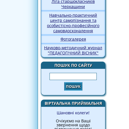
Ліга старшокласників
Черкащини
Навчально-практичний
центр самопізнання та
особистісно-професійного
самовдосконалення
Фотогалерея
Науково-методичний журнал
"ПЕДАГОГІЧНИЙ ВІСНИК"
ПОШУК ПО САЙТУ
Пошук
ВІРТУАЛЬНА ПРИЙМАЛЬНЯ
Шановні колеги!
Очікуємо на Ваші
звернення щодо
підвищення якості