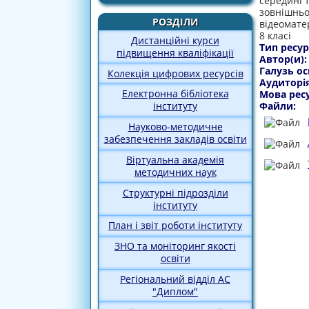
середині т
зовнішньої
РОЗДІЛИ
відеомате
8 класі
Дистанційні курси
Тип ресур
підвищення кваліфікації
Автор(и)
Галузь ос
Колекція цифрових ресурсів
Аудиторі
Електронна бібліотека
Мова рес
Файли:
інституту
Науково-методичне
забезпечення закладів освіти
Віртуальна академія
методичних наук
Структурні підрозділи
інституту
План і звіт роботи інституту
ЗНО та моніторинг якості
освіти
Регіональний відділ АС
"Диплом"