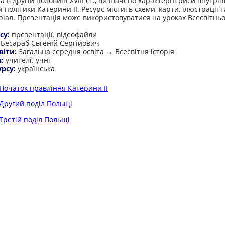
а в другій половині ХVІІІ ст., визначено характерні риси внутріш
 політики Катерини ІІ. Ресурс містить схеми, карти, ілюстрації т
ріал. Презентація може використовуватися на уроках Всесвітньої 
су:
презентації. відеофайли
:
Бесараб Євгеній Сергійович
віти:
Загальна середня освіта → Всесвітня історія
я:
учителі. учні
урсу:
українська
Початок правління Катерини ІІ
Другий поділ Польщі
Третій поділ Польщі