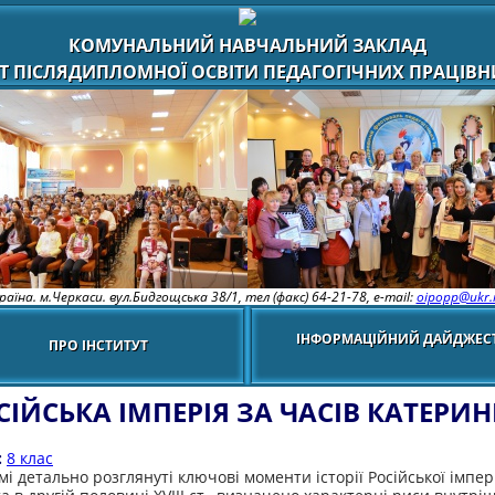
КОМУНАЛЬНИЙ НАВЧАЛЬНИЙ ЗАКЛАД
Т ПІСЛЯДИПЛОМНОЇ ОСВІТИ ПЕДАГОГІЧНИХ ПРАЦІВНИ
раїна. м.Черкаси. вул.Бидгощська 38/1,
тел (факс) 64-21-78, e-mail:
oipopp@ukr.
ІНФОРМАЦІЙНИЙ ДАЙДЖЕС
ПРО ІНСТИТУТ
СІЙСЬКА ІМПЕРІЯ ЗА ЧАСІВ КАТЕРИНИ
:
8 клас
мі детально розглянуті ключові моменти історії Російської імпері