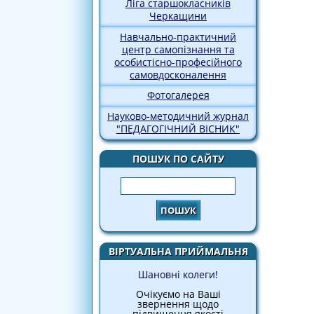
Ліга старшокласників
Черкащини
Навчально-практичний
центр самопізнання та
особистісно-професійного
самовдосконалення
Фотогалерея
Науково-методичний журнал
"ПЕДАГОГІЧНИЙ ВІСНИК"
ПОШУК ПО САЙТУ
Пошук
ВІРТУАЛЬНА ПРИЙМАЛЬНЯ
Шановні колеги!
Очікуємо на Ваші
звернення щодо
підвищення якості