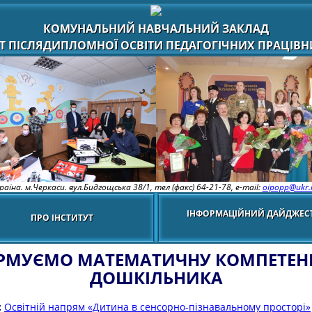
КОМУНАЛЬНИЙ НАВЧАЛЬНИЙ ЗАКЛАД
Т ПІСЛЯДИПЛОМНОЇ ОСВІТИ ПЕДАГОГІЧНИХ ПРАЦІВНИ
раїна. м.Черкаси. вул.Бидгощська 38/1,
тел (факс) 64-21-78, e-mail:
oipopp@ukr.
ІНФОРМАЦІЙНИЙ ДАЙДЖЕС
ПРО ІНСТИТУТ
РМУЄМО МАТЕМАТИЧНУ КОМПЕТЕН
ДОШКІЛЬНИКА
:
Освітній напрям «Дитина в сенсорно-пізнавальному просторі»