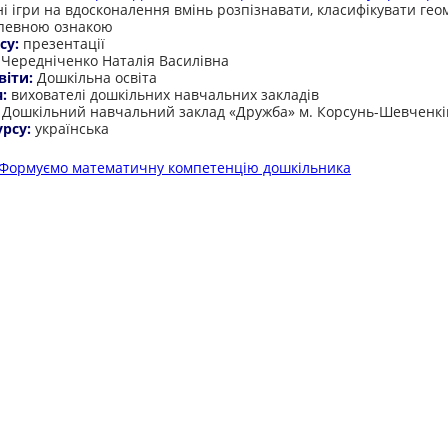
і ігри на вдосконалення вмінь розпізнавати, класифікувати гео
 певною ознакою
су:
презентації
:
Чередніченко Наталія Василівна
віти:
Дошкільна освіта
я:
вихователі дошкільних навчальних закладів
:
Дошкільний навчальний заклад «Дружба» м. Корсунь-Шевченкі
урсу:
українська
Формуємо математичну компетенцію дошкільника