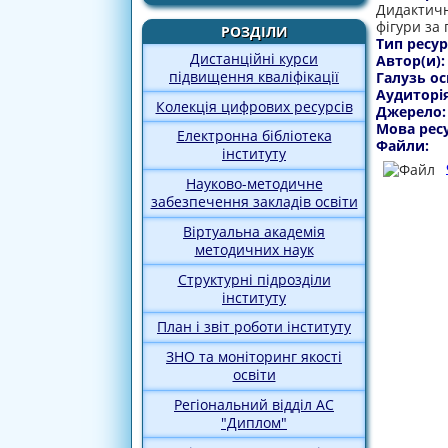
Дидактичн
фігури за
РОЗДІЛИ
Тип ресур
Дистанційні курси
Автор(и)
підвищення кваліфікації
Галузь ос
Аудиторі
Колекція цифрових ресурсів
Джерело
Мова рес
Електронна бібліотека
Файли:
інституту
Науково-методичне
забезпечення закладів освіти
Віртуальна академія
методичних наук
Структурні підрозділи
інституту
План і звіт роботи інституту
ЗНО та моніторинг якості
освіти
Регіональний відділ АС
"Диплом"