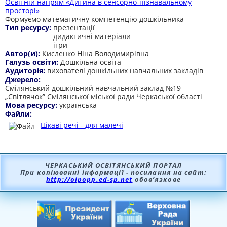
Освітній напрям «Дитина в сенсорно-пізнавальному
просторі»
Формуємо математичну компетенцію дошкільника
Тип ресурсу:
презентації
дидактичні матеріали
ігри
Автор(и):
Кисленко Ніна Володимирівна
Галузь освіти:
Дошкільна освіта
Аудиторія:
вихователі дошкільних навчальних закладів
Джерело:
Смілянський дошкільний навчальний заклад №19
„Світлячок” Смілянської міської ради Черкаської області
Мова ресурсу:
українська
Файли:
Цікаві речі - для малечі
ЧЕРКАСЬКИЙ ОСВІТЯНСЬКИЙ ПОРТАЛ
При копіюванні інформації - посилання на сайт:
http://oipopp.ed-sp.net
обов’язкове