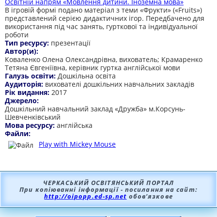
Освітній напрям «Мовлення дитини. Іноземна мова»
В ігровій формі подано матеріал з теми «Фрукти» («Fruits»)
представлений серією дидактичних ігор. Передбачено для
використання під час занять, гурткової та індивідуальної
роботи
Тип ресурсу:
презентації
Автор(и):
Коваленко Олена Олександрівна, вихователь; Крамаренко
Тетяна Євгеніївна, керівник гуртка англійської мови
Галузь освіти:
Дошкільна освіта
Аудиторія:
вихователі дошкільних навчальних закладів
Рік видання:
2017
Джерело:
Дошкільний навчальний заклад «Дружба» м.Корсунь-
Шевченківський
Мова ресурсу:
англійська
Файли:
Play with Mickey Mouse
ЧЕРКАСЬКИЙ ОСВІТЯНСЬКИЙ ПОРТАЛ
При копіюванні інформації - посилання на сайт:
http://oipopp.ed-sp.net
обов’язкове