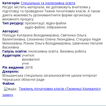
Категорія:
Спеціальна та інклюзивна освіта
Ресурс містить матеріали, які допоможуть вчителям у
підготовці та проведенні Тижня початкових класів. А також
дають можливість урізноманітнити форми організації
виховного процесу
Тип ресурсу:
презентації; відео-файли
аудіо-файли; зображення
Автор(и):
Поліщук Катерина Володимирівна, Святенко Ольга
Валентинівна, Сизоненко Олена Леонідівна, Стецюра Надія
Миколаївна, Різник Ольга Володимирівна, Шевченко Наталія
Василівна
Галузь освіти:
Інклюзивна освіта. Виховна робота
Аудиторія:
учителі
вихователі
учні
Рік видання:
2018
Джерело:
Вільшанська спеціальна загальноосвітня школа-інтернат
Черкаської обласної ради
Файли:
Тиждень початкових класів «Таємниці Крижаного
замку»