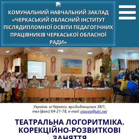
КОМУНАЛЬНИЙ НАВЧАЛЬНИЙ ЗАКЛАД
«ЧЕРКАСЬКИЙ ОБЛАСНИЙ ІНСТИТУТ
ПІСЛЯДИПЛОМНОЇ ОСВІТИ ПЕДАГОГІЧНИХ
ПРАЦІВНИКІВ ЧЕРКАСЬКОЇ ОБЛАСНОЇ
РАДИ»
Україна. м.Черкаси. вул.Бидгощська 38/1,
тел (факс) 64-21-78, e-mail:
oipopp@ukr.net
ТЕАТРАЛЬНА ЛОГОРИТМІКА.
КОРЕКЦІЙНО-РОЗВИТКОВІ
ЗАНЯТТЯ