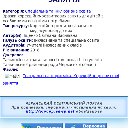
Категорія:
Спеціальна та інклюзивна освіта
Зразки корекційно-розвиткових занять для дітей з
особливими освітніми потребами
Тип ресурсу:
Корекційно-розвиткові заняття
медіасупровід до них
Автор(и):
Іщенко Світлана Василівна
Галузь освіти:
Інклюзивна та спеціальна освіта
Аудиторія:
Учителі інклюзивних класів
Рік видання:
2018
Джерело:
Тальянківська загальноосвітня школа І-ІІ ступенів
Тальнівської районної ради Черкаської області
Файли:
Театральна логоритміка. Корекційно-розвиткові
заняття
ЧЕРКАСЬКИЙ ОСВІТЯНСЬКИЙ ПОРТАЛ
При копіюванні інформації - посилання на сайт:
http://oipopp.ed-sp.net
обов’язкове