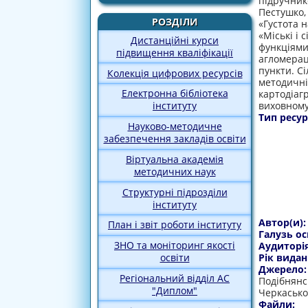
підручнико
Пестушко, 
РОЗДІЛИ
«Густота н
«Міські і 
Дистанційні курси
функціями
підвищення кваліфікації
агломераці
пункти. С
Колекція цифрових ресурсів
методичні 
Електронна бібліотека
картодіаг
виховному
інституту
Тип ресур
Науково-методичне
забезпечення закладів освіти
Віртуальна академія
методичних наук
Структурні підрозділи
інституту
Автор(и)
План і звіт роботи інституту
Галузь ос
ЗНО та моніторинг якості
Аудиторі
Рік видан
освіти
Джерело
Регіональний відділ АС
Подібнянсь
"Диплом"
Черкасько
Файли: