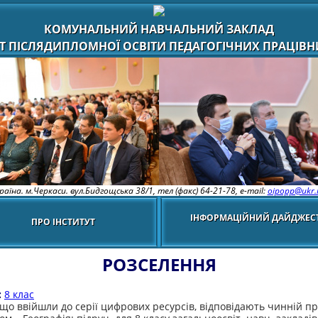
КОМУНАЛЬНИЙ НАВЧАЛЬНИЙ ЗАКЛАД
Т ПІСЛЯДИПЛОМНОЇ ОСВІТИ ПЕДАГОГІЧНИХ ПРАЦІВНИ
раїна. м.Черкаси. вул.Бидгощська 38/1,
тел (факс) 64-21-78, e-mail:
oipopp@ukr.
ІНФОРМАЦІЙНИЙ ДАЙДЖЕС
ПРО ІНСТИТУТ
РОЗСЕЛЕННЯ
:
8 клас
 що ввійшли до серії цифрових ресурсів, відповідають чинній пр