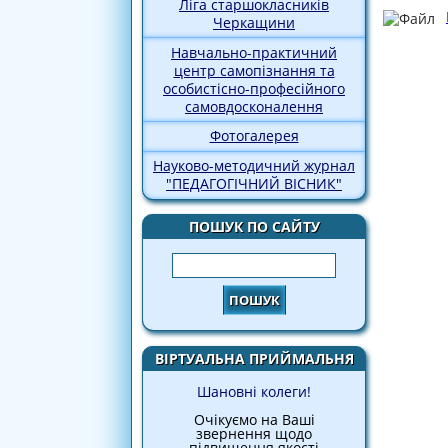
Ліга старшокласників
Черкащини
Навчально-практичний
центр самопізнання та
особистісно-професійного
самовдосконалення
Фотогалерея
Науково-методичний журнал
"ПЕДАГОГІЧНИЙ ВІСНИК"
ПОШУК ПО САЙТУ
Пошук
ВІРТУАЛЬНА ПРИЙМАЛЬНЯ
Шановні колеги!
Очікуємо на Ваші
звернення щодо
підвищення якості