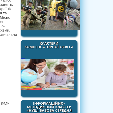
 / В.Ю.
 занять:
раїні»,
я та
Міські
лені
но-
схеми,
навчально-
КЛАСТЕРИ
КОМПЕНСАТОРНОЇ ОСВІТИ
ї ради
ІНФОРМАЦІЙНО-
МЕТОДИЧНИЙ КЛАСТЕР
«НУШ: БАЗОВА СЕРЕДНЯ