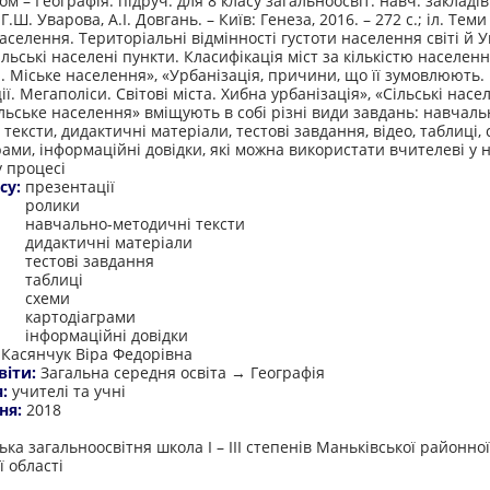
м – Географія: підруч. для 8 класу загальноосвіт. навч. закладів
Г.Ш. Уварова, А.І. Довгань. – Київ: Генеза, 2016. – 272 с.; іл. Теми
аселення. Територіальні відмінності густоти населення світі й Ук
сільські населені пункти. Класифікація міст за кількістю населенн
. Міське населення», «Урбанізація, причини, що її зумовлюють. 
ї. Мегаполіси. Світові міста. Хибна урбанізація», «Сільські насе
ільське населення» вміщують в собі різні види завдань: навчаль
тексти, дидактичні матеріали, тестові завдання, відео, таблиці, 
рами, інформаційні довідки, які можна використати вчителеві у 
 процесі
су:
презентації
ролики
навчально-методичні тексти
дидактичні матеріали
тестові завдання
таблиці
схеми
картодіаграми
інформаційні довідки
:
Касянчук Віра Федорівна
віти:
Загальна середня освіта → Географія
я:
учителі та учні
ня:
2018
:
ка загальноосвітня школа І – ІІІ степенів Маньківської районно
ї області